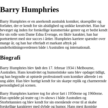
Barry Humphries
Barry Humphries er en anerkendt australsk komiker, skuespiller og
forfatter, der er kendt for sin alsidighed og unikke kreativitet. Han har
bevæget sig inden for forskellige kunstneriske genrer og er bedst kendt
for sin rolle som Dame Edna Everage, en fiktiv karakter, han har
portrætteret med stor succes i årtier. Humphries karriere spænder over
mange år, og han har efterladt et markant aftryk på
underholdningsverdenen både i Australien og internationalt.
Biografi
Barry Humphries blev født den 17. februar 1934 i Melbourne,
Australien. Hans kreativitet og humoristiske sans blev opdaget tidligt,
og han begyndte at optræde professionelt som komiker allerede i en
ung alder. Han blev hurtigt kendt for sin skarpe replik og charmerende
personlighed på scenen.
Barry Humphries karriere tog for alvor fart i 1950erne og 1960erne.
Han optrådte på teatre og i tv-shows i både Australien og
Storbritannien og blev kendt for sin enestående evne til at skabe
forskellige karakterer med dybde og humor. Hans mest ikoniske