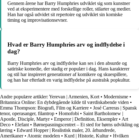
Gennem årene har Barry Humphries udviklet sig som kunstner
ved at eksperimentere med forskellige roller, stilarter og medier.
Han har også udvidet sit repertoire og udviklet sin komiske
timing og improvisationsevner.
Hvad er Barry Humphries arv og indflydelse i
dag?
Barry Humphries arv og indflydelse kan ses i den absurde og
satiriske komedie, der stadig er populær i dag. Hans karakterer
og stil har inspireret generationer af komikere og skuespillere,
og han har efterladt en varig indflydelse på australsk popkultur.
Andre populære artikler:
Yerevan | Armenien, Kort
•
Modernisme
•
Britannica Online: En dybdegående kilde til værdiskabende viden
•
Emma Thompson: Biografi, Film og Karriere
•
José Carreras | Spansk
tenor, operasanger, filantrop
•
Homofobi
•
Saint Bartholomew |
Apostle, Disciple, Martyr
•
Emperor | Definition, Eksempler
•
Art
Deco
•
Elefant
•
Børnepasningscentret – Et sted for børns udvikling og
læring
•
Edward Hopper | Realistisk maler, 20. århundrede,
Amerikaner
•
Atomic modelen
•
Kurd | Historie, Kultur
•
Hvilken