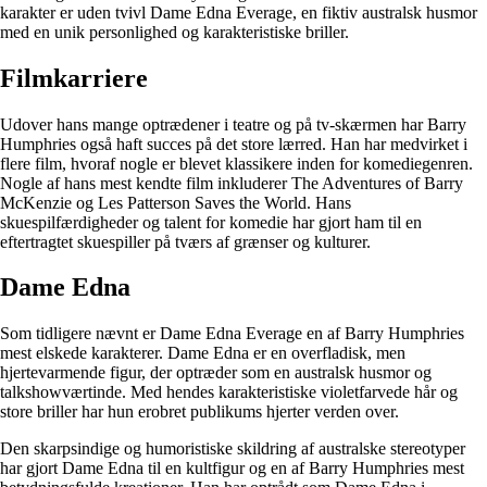
karakter er uden tvivl Dame Edna Everage, en fiktiv australsk husmor
med en unik personlighed og karakteristiske briller.
Filmkarriere
Udover hans mange optrædener i teatre og på tv-skærmen har Barry
Humphries også haft succes på det store lærred. Han har medvirket i
flere film, hvoraf nogle er blevet klassikere inden for komediegenren.
Nogle af hans mest kendte film inkluderer The Adventures of Barry
McKenzie og Les Patterson Saves the World. Hans
skuespilfærdigheder og talent for komedie har gjort ham til en
eftertragtet skuespiller på tværs af grænser og kulturer.
Dame Edna
Som tidligere nævnt er Dame Edna Everage en af Barry Humphries
mest elskede karakterer. Dame Edna er en overfladisk, men
hjertevarmende figur, der optræder som en australsk husmor og
talkshowværtinde. Med hendes karakteristiske violetfarvede hår og
store briller har hun erobret publikums hjerter verden over.
Den skarpsindige og humoristiske skildring af australske stereotyper
har gjort Dame Edna til en kultfigur og en af Barry Humphries mest