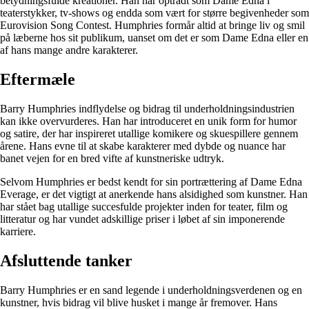
betydningsfulde kreationer. Han har optrådt som Dame Edna i
teaterstykker, tv-shows og endda som vært for større begivenheder som
Eurovision Song Contest. Humphries formår altid at bringe liv og smil
på læberne hos sit publikum, uanset om det er som Dame Edna eller en
af hans mange andre karakterer.
Eftermæle
Barry Humphries indflydelse og bidrag til underholdningsindustrien
kan ikke overvurderes. Han har introduceret en unik form for humor
og satire, der har inspireret utallige komikere og skuespillere gennem
årene. Hans evne til at skabe karakterer med dybde og nuance har
banet vejen for en bred vifte af kunstneriske udtryk.
Selvom Humphries er bedst kendt for sin portrættering af Dame Edna
Everage, er det vigtigt at anerkende hans alsidighed som kunstner. Han
har stået bag utallige succesfulde projekter inden for teater, film og
litteratur og har vundet adskillige priser i løbet af sin imponerende
karriere.
Afsluttende tanker
Barry Humphries er en sand legende i underholdningsverdenen og en
kunstner, hvis bidrag vil blive husket i mange år fremover. Hans