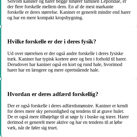
Selvom kaniner og harer begge tilhører familien Leporidae, er
der flere forskelle mellem dem. En af de mest markante
forskelle er deres størrelse. Kaniner er generelt mindre end harer
og har en mere kompakt kropsbygning.
Hvilke forskelle er der i deres fysik?
Ud over størrelsen er der også andre forskelle i deres fysiske
træk. Kaniner har typisk kortere ører og ben i forhold til harer.
Derudover har kaniner også en kort og rund hale, hvorimod
harer har en længere og mere opretstående hale.
Hvordan er deres adfærd forskellig?
Der er også forskelle i deres adfærdsmønstre. Kaniner er kendt
for deres mere sky personlighed og tendens til at grave huler.
De er også mere tilbøjelige til at søge ly i buske og træer. Harer
derimod er generelt mere aktive og har en tendens til at løbe
væk, når de føler sig truet.