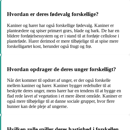
Hvordan er deres fødevalg forskellige?
Kaniner og harer har også forskellige fødevalg. Kaniner er
planteædere og spiser primært græs, blade og bark. De har en
blidere fordøjelsessystem og er i stand til at fordøje cellulose i
planteføde. Harer derimod er mere tilbøjelige til at spise mere
forskelligartet kost, herunder også frugt og frø.
Hvordan opdrager de deres unger forskelligt?
Når det kommer til opdræt af unger, er der også forskelle
mellem kaniner og harer. Kaniner bygger redehuller til at
beskytte deres unger, mens harer har en tendens til at bygge en
flad rede lavet af vegetation i et mere åbent område. Kaniner er
også mere tilbøjelige til at danne sociale grupper, hvor flere
hunner kan dele pleje af ungerne.
Hvilken rolle spiller deres hastighed i forskellen