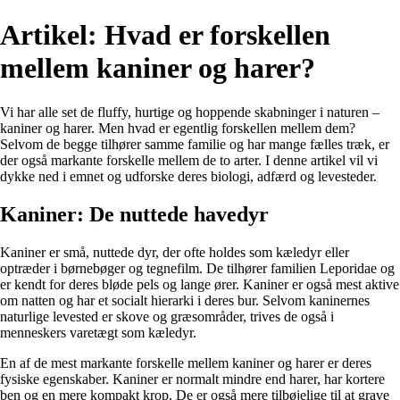
Artikel: Hvad er forskellen
mellem kaniner og harer?
Vi har alle set de fluffy, hurtige og hoppende skabninger i naturen –
kaniner og harer. Men hvad er egentlig forskellen mellem dem?
Selvom de begge tilhører samme familie og har mange fælles træk, er
der også markante forskelle mellem de to arter. I denne artikel vil vi
dykke ned i emnet og udforske deres biologi, adfærd og levesteder.
Kaniner: De nuttede havedyr
Kaniner er små, nuttede dyr, der ofte holdes som kæledyr eller
optræder i børnebøger og tegnefilm. De tilhører familien Leporidae og
er kendt for deres bløde pels og lange ører. Kaniner er også mest aktive
om natten og har et socialt hierarki i deres bur. Selvom kaninernes
naturlige levested er skove og græsområder, trives de også i
menneskers varetægt som kæledyr.
En af de mest markante forskelle mellem kaniner og harer er deres
fysiske egenskaber. Kaniner er normalt mindre end harer, har kortere
ben og en mere kompakt krop. De er også mere tilbøjelige til at grave