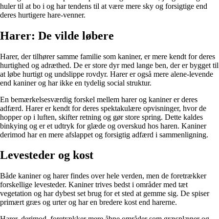
huler til at bo i og har tendens til at være mere sky og forsigtige end
deres hurtigere hare-venner.
Harer: De vilde løbere
Harer, der tilhører samme familie som kaniner, er mere kendt for deres
hurtighed og adræthed. De er store dyr med lange ben, der er bygget til
at løbe hurtigt og undslippe rovdyr. Harer er også mere alene-levende
end kaniner og har ikke en tydelig social struktur.
En bemærkelsesværdig forskel mellem harer og kaniner er deres
adfærd. Harer er kendt for deres spektakulære opvisninger, hvor de
hopper op i luften, skifter retning og gør store spring. Dette kaldes
binkying og er et udtryk for glæde og overskud hos haren. Kaniner
derimod har en mere afslappet og forsigtig adfærd i sammenligning.
Levesteder og kost
Både kaniner og harer findes over hele verden, men de foretrækker
forskellige levesteder. Kaniner trives bedst i områder med tæt
vegetation og har dybest set brug for et sted at gemme sig. De spiser
primært græs og urter og har en bredere kost end harerne.
Harer, derimod, foretrækker mere åbne områder som græsplæner og