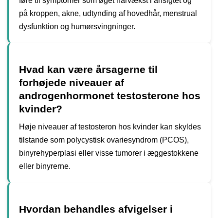
føre til symptomer som øget hårvækst i ansigtet og
på kroppen, akne, udtynding af hovedhår, menstrual
dysfunktion og humørsvingninger.
Hvad kan være årsagerne til
forhøjede niveauer af
androgenhormonet testosterone hos
kvinder?
Høje niveauer af testosteron hos kvinder kan skyldes
tilstande som polycystisk ovariesyndrom (PCOS),
binyrehyperplasi eller visse tumorer i æggestokkene
eller binyrerne.
Hvordan behandles afvigelser i