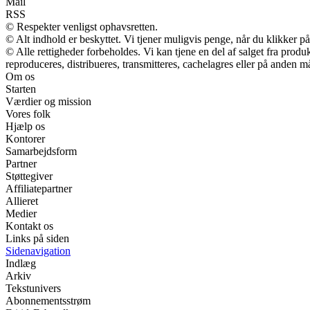
Mail
RSS
© Respekter venligst ophavsretten.
© Alt indhold er beskyttet. Vi tjener muligvis penge, når du klikker på
© Alle rettigheder forbeholdes. Vi kan tjene en del af salget fra prod
reproduceres, distribueres, transmitteres, cachelagres eller på anden m
Om os
Starten
Værdier og mission
Vores folk
Hjælp os
Kontorer
Samarbejdsform
Partner
Støttegiver
Affiliatepartner
Allieret
Medier
Kontakt os
Links på siden
Sidenavigation
Indlæg
Arkiv
Tekstunivers
Abonnementsstrøm