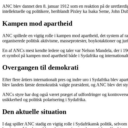
ANC blev dannet den 8. januar 1912 som en reaktion på de uretfærdigh
intellektuelle og politikere, heriblandt Pixley ka Isaka Seme, John Du
Kampen mod apartheid
ANC spillede en vigtig rolle i kampen mod apartheid, det system af r
organiserede politisk aktivisme, masseprotester, boykotaktioner og ju
En af ANCs mest kendte ledere og taler var Nelson Mandela, der i 1962
et symbol på kampen mod apartheid både i Sydafrika og international
Overgangen til demokrati
Efter flere årtiers internationalt pres og indre uro i Sydafrika blev a
blev landets første demokratisk valgte præsident, og ANC blev det sty
ANCs styre har dog også været præget af udfordringer og kontroverser.
usikkerhed og politisk polarisering i Sydafrika.
Den aktuelle situation
I dag spiller ANC stadig en vigtig rolle i Sydafrikansk politik, selvo