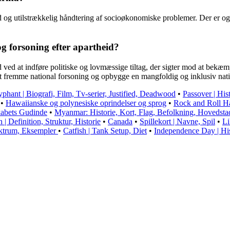
 og utilstrækkelig håndtering af socioøkonomiske problemer. Der er også 
g forsoning efter apartheid?
id ved at indføre politiske og lovmæssige tiltag, der sigter mod at be
 at fremme national forsoning og opbygge en mangfoldig og inklusiv nat
phant | Biografi, Film, Tv-serier, Justified, Deadwood
•
Passover | Hist
•
Hawaiianske og polynesiske oprindelser og sprog
•
Rock and Roll H
kabets Gudinde
•
Myanmar: Historie, Kort, Flag, Befolkning, Hovedsta
n | Definition, Struktur, Historie
•
Canada
•
Spillekort | Navne, Spil
•
Li
pektrum, Eksempler
•
Catfish | Tank Setup, Diet
•
Independence Day | His