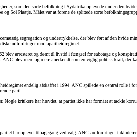
eder, som den sorte befolkning i Sydafrika oplevede under den hvide d
be og Sol Plaatje. Målet var at forene de splittede sorte befolkningsgru
acemæssig segregation og undertrykkelse, der blev ført af den hvide mi
ridiske udfordringer mod apartheidregimet.
 blev arresteret og dømt til livstid i fængsel for sabotage og konspira
t. ANC blev mere og mere anerkendt som en vigtig politisk kraft, der k
partheidregimet endelig afskaffet i 1994. ANC spillede en central rolle 
rende parti.
 Nogle kritikere har hævdet, at partiet ikke har formået at tackle korr
m partiet har oplevet tilbagegang ved valg. ANCs udfordringer inkludere