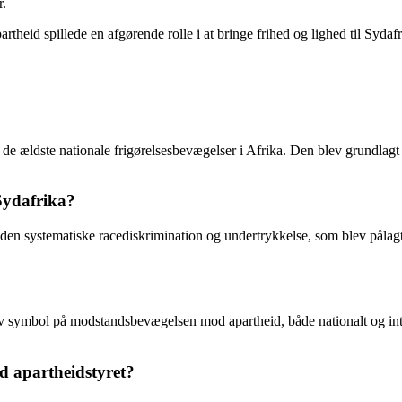
r.
eid spillede en afgørende rolle i at bringe frihed og lighed til Sydafri
 de ældste nationale frigørelsesbevægelser i Afrika. Den blev grundlag
Sydafrika?
n systematiske racediskrimination og undertrykkelse, som blev pålagt
 symbol på modstandsbevægelsen mod apartheid, både nationalt og inte
 apartheidstyret?