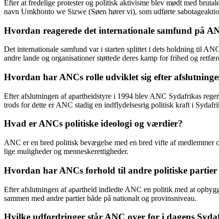
Efter at fredelige protester og politisk aktivisme blev mødt med brut
navn Umkhonto we Sizwe (Søen hører vi), som udførte sabotageaktio
Hvordan reagerede det internationale samfund på 
Det internationale samfund var i starten splittet i dets holdning ti
andre lande og organisationer støttede deres kamp for frihed og retf
Hvordan har ANCs rolle udviklet sig efter afslutninge
Efter afslutningen af apartheidstyre i 1994 blev ANC Sydafrikas regeri
trods for dette er ANC stadig en indflydelsesrig politisk kraft i Sydafri
Hvad er ANCs politiske ideologi og værdier?
ANC er en bred politisk bevægelse med en bred vifte af medlemmer og 
lige muligheder og menneskerettigheder.
Hvordan har ANCs forhold til andre politiske partier 
Efter afslutningen af apartheid indledte ANC en politik med at opbygg
sammen med andre partier både på nationalt og provinsniveau.
Hvilke udfordringer står ANC over for i dagens Syda