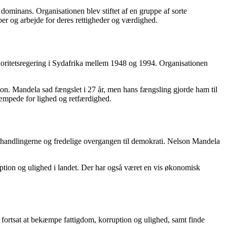
ominans. Organisationen blev stiftet af en gruppe af sorte
pper og arbejde for deres rettigheder og værdighed.
noritetsregering i Sydafrika mellem 1948 og 1994. Organisationen
tion. Mandela sad fængslet i 27 år, men hans fængsling gjorde ham til
æmpede for lighed og retfærdighed.
i forhandlingerne og fredelige overgangen til demokrati. Nelson Mandela
uption og ulighed i landet. Der har også været en vis økonomisk
r fortsat at bekæmpe fattigdom, korruption og ulighed, samt finde