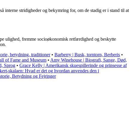
interne stridigheder og bekymring for, om de stadig er i stand til at
kæmpe ulighed, fremme socioøkonomisk retfærdighed og beskytte
ion.
orie, betydning, traditioner
•
Barberry | Busk, torntorn, Berberis
•
all of Fame and Museum
•
Amy Winehouse | Biografi, Sange, Død,
d, Sprog
•
Grace Kelly | Amerikansk skuespillerinde og prinsesse af
kert-skalaen: Hvad er det og hvordan anvendes den i
torie, Betydning og Fejringer