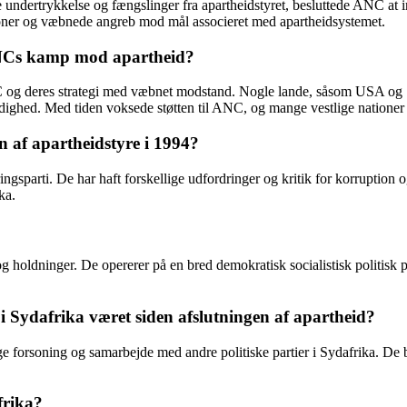
ale undertrykkelse og fængslinger fra apartheidstyret, besluttede ANC 
ner og væbnede angreb mod mål associeret med apartheidsystemet.
ANCs kamp mod apartheid?
l ANC og deres strategi med væbnet modstand. Nogle lande, såsom USA og
ærdighed. Med tiden voksede støtten til ANC, og mange vestlige nationer
n af apartheidstyre i 1994?
ngsparti. De har haft forskellige udfordringer og kritik for korruption 
ka.
holdninger. De opererer på en bred demokratisk socialistisk politisk 
i Sydafrika været siden afslutningen af apartheid?
e forsoning og samarbejde med andre politiske partier i Sydafrika. De b
frika?