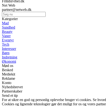
FritidsFeber.dk
Net Web
partner@netweb.dk
Kategorier
Mad
Sundhed
Beauty
Vaner
Eventyr
Tech
Interesser
Børn
Indretning
Økonomi
Mød os
Besked
Mediekit
Reklame
Konto
Nyhedsbrevet
Partnerskaber
Send et tip
For at sikre en god og personlig oplevelse bruger vi cookies. Se hvord
Cookies og lignende teknologier gør det muligt for os og vores partner