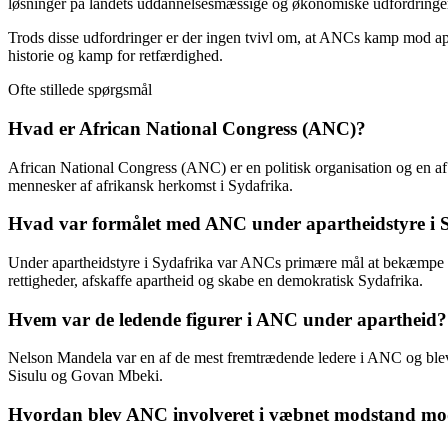
løsninger på landets uddannelsesmæssige og økonomiske udfordringe
Trods disse udfordringer er der ingen tvivl om, at ANCs kamp mod aparth
historie og kamp for retfærdighed.
Ofte stillede spørgsmål
Hvad er African National Congress (ANC)?
African National Congress (ANC) er en politisk organisation og en af
mennesker af afrikansk herkomst i Sydafrika.
Hvad var formålet med ANC under apartheidstyre i 
Under apartheidstyre i Sydafrika var ANCs primære mål at bekæmpe de
rettigheder, afskaffe apartheid og skabe en demokratisk Sydafrika.
Hvem var de ledende figurer i ANC under apartheid?
Nelson Mandela var en af de mest fremtrædende ledere i ANC og blev
Sisulu og Govan Mbeki.
Hvordan blev ANC involveret i væbnet modstand mod