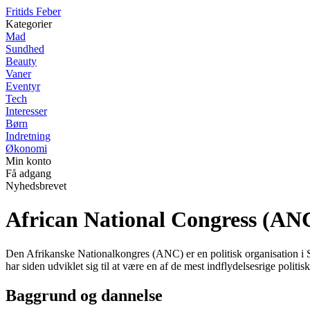
F
ritids
F
eber
Kategorier
Mad
Sundhed
Beauty
Vaner
Eventyr
Tech
Interesser
Børn
Indretning
Økonomi
Min konto
Få adgang
Nyhedsbrevet
African National Congress (ANC)
Den Afrikanske Nationalkongres (ANC) er en politisk organisation i S
har siden udviklet sig til at være en af de mest indflydelsesrige polit
Baggrund og dannelse