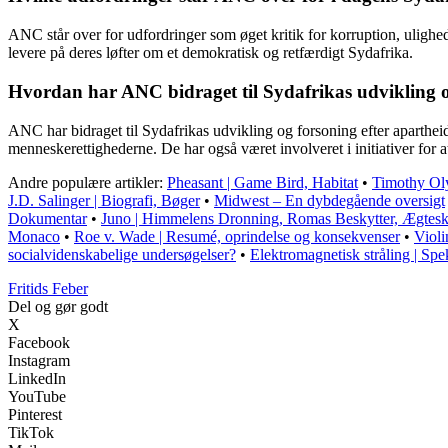
ANC står over for udfordringer som øget kritik for korruption, ulighed
levere på deres løfter om et demokratisk og retfærdigt Sydafrika.
Hvordan har ANC bidraget til Sydafrikas udvikling o
ANC har bidraget til Sydafrikas udvikling og forsoning efter aparthe
menneskerettighederne. De har også været involveret i initiativer for
Andre populære artikler:
Pheasant | Game Bird, Habitat
•
Timothy Oly
J.D. Salinger | Biografi, Bøger
•
Midwest – En dybdegående oversigt
Dokumentar
•
Juno | Himmelens Dronning, Romas Beskytter, Ægtes
Monaco
•
Roe v. Wade | Resumé, oprindelse og konsekvenser
•
Violi
socialvidenskabelige undersøgelser?
•
Elektromagnetisk stråling | S
F
ritids
F
eber
Del og gør godt
X
Facebook
Instagram
LinkedIn
YouTube
Pinterest
TikTok