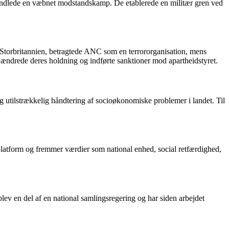
at indlede en væbnet modstandskamp. De etablerede en militær gren ved
 Storbritannien, betragtede ANC som en terrororganisation, mens
 ændrede deres holdning og indførte sanktioner mod apartheidstyret.
og utilstrækkelig håndtering af socioøkonomiske problemer i landet. Til
platform og fremmer værdier som national enhed, social retfærdighed,
lev en del af en national samlingsregering og har siden arbejdet