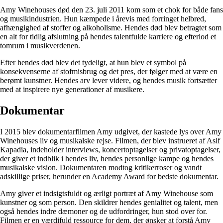
Amy Winehouses død den 23. juli 2011 kom som et chok for både fans
og musikindustrien. Hun kæmpede i årevis med forringet helbred,
afhængighed af stoffer og alkoholisme. Hendes død blev betragtet som
en alt for tidlig afslutning på hendes talentfulde karriere og efterlod et
tomrum i musikverdenen.
Efter hendes død blev det tydeligt, at hun blev et symbol på
konsekvenserne af stofmisbrug og det pres, der følger med at være en
berømt kunstner. Hendes arv lever videre, og hendes musik fortsætter
med at inspirere nye generationer af musikere.
Dokumentar
I 2015 blev dokumentarfilmen Amy udgivet, der kastede lys over Amy
Winehouses liv og musikalske rejse. Filmen, der blev instrueret af Asif
Kapadia, indeholder interviews, koncertoptagelser og privatoptagelser,
der giver et indblik i hendes liv, hendes personlige kampe og hendes
musikalske vision. Dokumentaren modtog kritikerroser og vandt
adskillige priser, herunder en Academy Award for bedste dokumentar.
Amy giver et indsigtsfuldt og ærligt portræt af Amy Winehouse som
kunstner og som person. Den skildrer hendes genialitet og talent, men
også hendes indre dæmoner og de udfordringer, hun stod over for.
Filmen er en værdifuld ressource for dem, der ønsker at forstå Amy