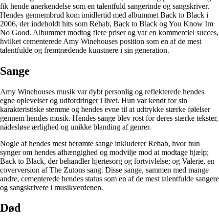
fik hende anerkendelse som en talentfuld sangerinde og sangskriver.
Hendes gennembrud kom imidlertid med albummet Back to Black i
2006, der indeholdt hits som Rehab, Back to Black og You Know Im
No Good. Albummet modtog flere priser og var en kommerciel succes,
hvilket cementerede Amy Winehouses position som en af ​​de mest
talentfulde og fremtrædende kunstnere i sin generation.
Sange
Amy Winehouses musik var dybt personlig og reflekterede hendes
egne oplevelser og udfordringer i livet. Hun var kendt for sin
karakteristiske stemme og hendes evne til at udtrykke stærke følelser
gennem hendes musik. Hendes sange blev rost for deres stærke tekster,
nådesløse ærlighed og unikke blanding af genrer.
Nogle af hendes mest berømte sange inkluderer Rehab, hvor hun
synger om hendes afhængighed og modvilje mod at modtage hjælp;
Back to Black, der behandler hjertesorg og fortvivlelse; og Valerie, en
coverversion af The Zutons sang. Disse sange, sammen med mange
andre, cementerede hendes status som en af ​​de mest talentfulde sangere
og sangskrivere i musikverdenen.
Død