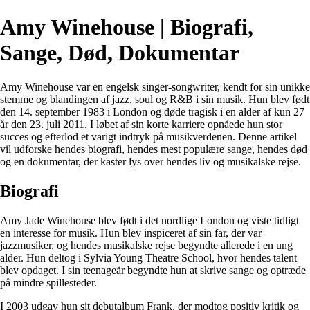
Amy Winehouse | Biografi,
Sange, Død, Dokumentar
Amy Winehouse var en engelsk singer-songwriter, kendt for sin unikke
stemme og blandingen af jazz, soul og R&B i sin musik. Hun blev født
den 14. september 1983 i London og døde tragisk i en alder af kun 27
år den 23. juli 2011. I løbet af sin korte karriere opnåede hun stor
succes og efterlod et varigt indtryk på musikverdenen. Denne artikel
vil udforske hendes biografi, hendes mest populære sange, hendes død
og en dokumentar, der kaster lys over hendes liv og musikalske rejse.
Biografi
Amy Jade Winehouse blev født i det nordlige London og viste tidligt
en interesse for musik. Hun blev inspiceret af sin far, der var
jazzmusiker, og hendes musikalske rejse begyndte allerede i en ung
alder. Hun deltog i Sylvia Young Theatre School, hvor hendes talent
blev opdaget. I sin teenageår begyndte hun at skrive sange og optræde
på mindre spillesteder.
I 2003 udgav hun sit debutalbum Frank, der modtog positiv kritik og