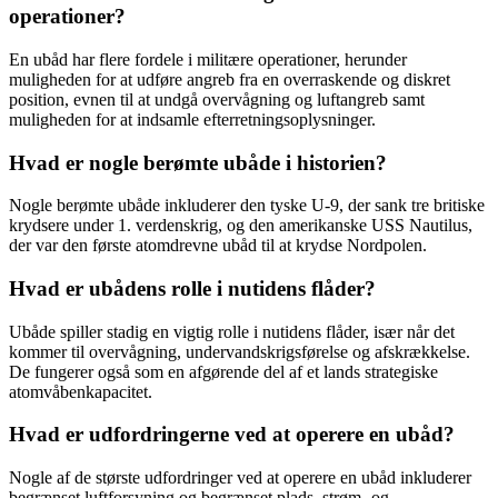
operationer?
En ubåd har flere fordele i militære operationer, herunder
muligheden for at udføre angreb fra en overraskende og diskret
position, evnen til at undgå overvågning og luftangreb samt
muligheden for at indsamle efterretningsoplysninger.
Hvad er nogle berømte ubåde i historien?
Nogle berømte ubåde inkluderer den tyske U-9, der sank tre britiske
krydsere under 1. verdenskrig, og den amerikanske USS Nautilus,
der var den første atomdrevne ubåd til at krydse Nordpolen.
Hvad er ubådens rolle i nutidens flåder?
Ubåde spiller stadig en vigtig rolle i nutidens flåder, især når det
kommer til overvågning, undervandskrigsførelse og afskrækkelse.
De fungerer også som en afgørende del af et lands strategiske
atomvåbenkapacitet.
Hvad er udfordringerne ved at operere en ubåd?
Nogle af de største udfordringer ved at operere en ubåd inkluderer
begrænset luftforsyning og begrænset plads, strøm- og