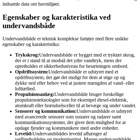
indsamle data om havmiljøet.
Egenskaber og karakteristika ved
undervandsbåde
Undervandsbåde er teknisk komplekse fartøjer med flere unikke
egenskaber og karakteristika:
Trykskrog:
Undervandsbåde er bygget med et tryktæt skrog,
der er i stand til at modstå det ydre vandtryk, mens der
opretholdes et sikkerhedsniveau for besætningen ombord.
Opdriftssystem:
Undervandsbåde er udstyret med et
opdriftssystem, der gør det muligt for dem at stige op og
dykke ned efter behov ved at justere mængden af vand- eller
lufttæthed.
Propulsionsanlæg:
Undervandsbåde bruger forskellige
propulsionsteknologier som for eksempel diesel-elektrisk,
atomkraft eller brændselsceller til at bevæge sig under vandet.
Sensorer og kommunikation:
Undervandsbåde er udstyret
med avancerede sensorer som sonarer og radarer samt
kommunikationssystemer, der giver dem mulighed for at
opdage fjender og kommunikere med andre enheder.
Levetid:
Undervandsbådes levetid afhænger af
vedligeholdelse og modernisering. Mange undervandsbåde