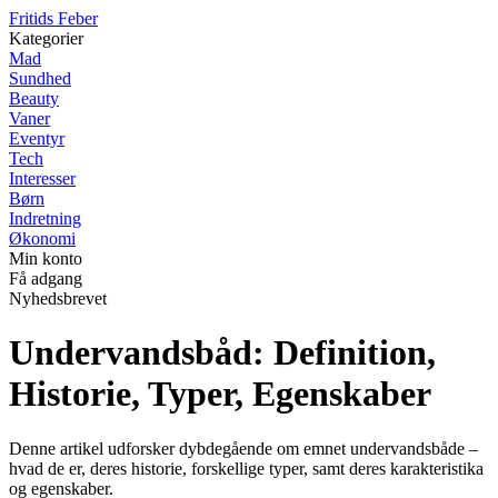
F
ritids
F
eber
Kategorier
Mad
Sundhed
Beauty
Vaner
Eventyr
Tech
Interesser
Børn
Indretning
Økonomi
Min konto
Få adgang
Nyhedsbrevet
Undervandsbåd: Definition,
Historie, Typer, Egenskaber
Denne artikel udforsker dybdegående om emnet undervandsbåde –
hvad de er, deres historie, forskellige typer, samt deres karakteristika
og egenskaber.