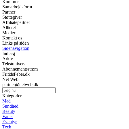
Kontorer
Samarbejdsform
Partner
Støttegiver
Affiliatepartner
Allieret
Medier
Kontakt os
Links på siden
Sidenavigation
Indlæg
Arkiv
Tekstunivers
Abonnementsstrøm
FritidsFeber.dk
Net Web
partner@netweb.dk
Kategorier
Mad
Sundhed
Beauty
Vaner
Eventyr
Tech