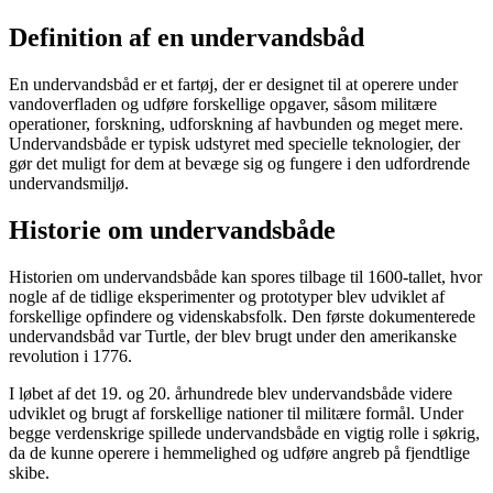
Definition af en undervandsbåd
En undervandsbåd er et fartøj, der er designet til at operere under
vandoverfladen og udføre forskellige opgaver, såsom militære
operationer, forskning, udforskning af havbunden og meget mere.
Undervandsbåde er typisk udstyret med specielle teknologier, der
gør det muligt for dem at bevæge sig og fungere i den udfordrende
undervandsmiljø.
Historie om undervandsbåde
Historien om undervandsbåde kan spores tilbage til 1600-tallet, hvor
nogle af de tidlige eksperimenter og prototyper blev udviklet af
forskellige opfindere og videnskabsfolk. Den første dokumenterede
undervandsbåd var Turtle, der blev brugt under den amerikanske
revolution i 1776.
I løbet af det 19. og 20. århundrede blev undervandsbåde videre
udviklet og brugt af forskellige nationer til militære formål. Under
begge verdenskrige spillede undervandsbåde en vigtig rolle i søkrig,
da de kunne operere i hemmelighed og udføre angreb på fjendtlige
skibe.