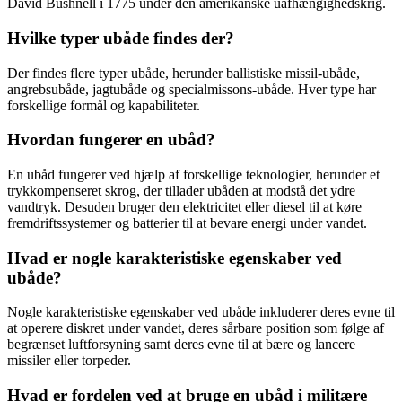
David Bushnell i 1775 under den amerikanske uafhængighedskrig.
Hvilke typer ubåde findes der?
Der findes flere typer ubåde, herunder ballistiske missil-ubåde,
angrebsubåde, jagtubåde og specialmissons-ubåde. Hver type har
forskellige formål og kapabiliteter.
Hvordan fungerer en ubåd?
En ubåd fungerer ved hjælp af forskellige teknologier, herunder et
trykkompenseret skrog, der tillader ubåden at modstå det ydre
vandtryk. Desuden bruger den elektricitet eller diesel til at køre
fremdriftssystemer og batterier til at bevare energi under vandet.
Hvad er nogle karakteristiske egenskaber ved
ubåde?
Nogle karakteristiske egenskaber ved ubåde inkluderer deres evne til
at operere diskret under vandet, deres sårbare position som følge af
begrænset luftforsyning samt deres evne til at bære og lancere
missiler eller torpeder.
Hvad er fordelen ved at bruge en ubåd i militære