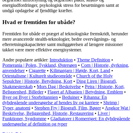
energiudfordringer, psykologisk stress for besætningen samt at
undgå opdagelse af fjendtlige kræfter.
Hvad er fremtiden for ubåde?
Fremtiden for ubåde er præget af teknologiske fremskridt, herunder
mere avancerede stealth-teknologier, bedre overvågnings- og
efterretningskapaciteter samt muliggørelsen af længere missioner
takket være mere effektive energisystemer.
Andre populære artikler:
Introduktion
•
Theme Definition
•
Pomerania | Polen, Tyskland, Østersøen
•
Corn | Historie, dyrkning,
anvendelser
•
Cigarette
•
Kilimanjaro | Højde, Kort, Land
•
Orientalisme | Kulturelt studieområde
•
Church of the Holy
Sepulchre | Historie, Betydning, Kort
•
Ding Liren | Biografi,
Skakmesterskab
•
Mors Dag | Beskrivelse
•
Petra | Historie, Kort,
Beliggenhed, Billeder
•
Flaget af Albanien | Betydning, Emblem
•
Byer og Byer i Storbritannien
•
Beduiner
•
Rihanna: En
dybdegående undersøgelse af hendes liv og karriere
•
Shrimp |
Typer, anatomi
•
Stephen Fry | Biografi, Film, Bøger
•
Angkor Wat |
Beskrivelse, Beliggenhed, Historie, Restaurering
•
Liver |
Funktioner, Sygdomme
•
Gladiatorer i Romerriget: En dybdegående
undersøgelse af definition og typer