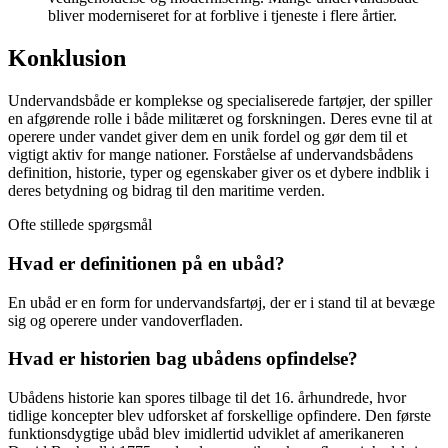
bliver moderniseret for at forblive i tjeneste i flere årtier.
Konklusion
Undervandsbåde er komplekse og specialiserede fartøjer, der spiller
en afgørende rolle i både militæret og forskningen. Deres evne til at
operere under vandet giver dem en unik fordel og gør dem til et
vigtigt aktiv for mange nationer. Forståelse af undervandsbådens
definition, historie, typer og egenskaber giver os et dybere indblik i
deres betydning og bidrag til den maritime verden.
Ofte stillede spørgsmål
Hvad er definitionen på en ubåd?
En ubåd er en form for undervandsfartøj, der er i stand til at bevæge
sig og operere under vandoverfladen.
Hvad er historien bag ubådens opfindelse?
Ubådens historie kan spores tilbage til det 16. århundrede, hvor
tidlige koncepter blev udforsket af forskellige opfindere. Den første
funktionsdygtige ubåd blev imidlertid udviklet af amerikaneren