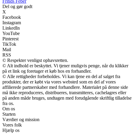
F
ritids
F
eber
Del og gør godt
X
Facebook
Instagram
LinkedIn
YouTube
Pinterest
TikTok
Mail
RSS
© Respekter venligst ophavsretten.
© Alt indhold er beskyttet. Vi tjener muligvis penge, når du klikker
på et link og foretager et køb hos en forhandler.
© Alle rettigheder forbeholdes. Vi kan tjene en del af salget fra
produkter, der er købt via vores websted som en del af vores
affilierede partnerskaber med forhandlere. Materialet på denne side
må ikke reproduceres, distribueres, transmitteres, cachelagres eller
på anden måde bruges, undtagen med forudgående skriftlig tilladelse
fra os.
Om os
Starten
Værdier og mission
Vores folk
Hjælp os