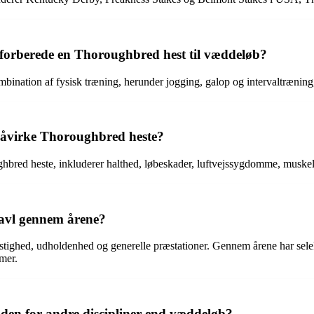
 forberede en Thoroughbred hest til væddeløb?
ation af fysisk træning, herunder jogging, galop og intervaltræning, s
 påvirke Thoroughbred heste?
oughbred heste, inkluderer halthed, løbeskader, luftvejssygdomme, mu
 avl gennem årene?
astighed, udholdenhed og generelle præstationer. Gennem årene har sele
emer.
den for andre discipliner end væddeløb?