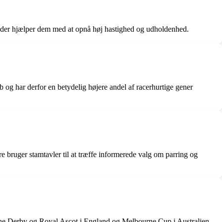
, der hjælper dem med at opnå høj hastighed og udholdenhed.
 og har derfor en betydelig højere andel af racerhurtige gener
e bruger stamtavler til at træffe informerede valg om parring og
he Derby og Royal Ascot i England og Melbourne Cup i Australien.