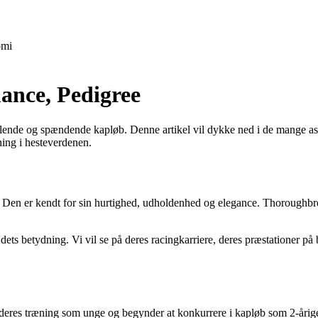
mi
ance, Pedigree
udlende og spændende kapløb. Denne artikel vil dykke ned i de mange as
ning i hesteverdenen.
. Den er kendt for sin hurtighed, udholdenhed og elegance. Thoroughbred
ets betydning. Vi vil se på deres racingkarriere, deres præstationer på
k deres træning som unge og begynder at konkurrere i kapløb som 2-årige