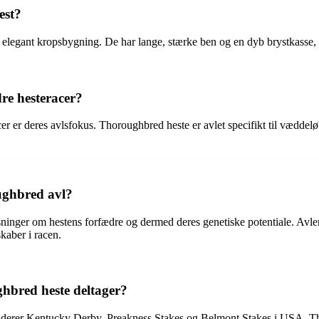
est?
og elegant kropsbygning. De har lange, stærke ben og en dyb brystkasse
re hesteracer?
 er deres avlsfokus. Thoroughbred heste er avlet specifikt til væddeløb
ughbred avl?
ninger om hestens forfædre og dermed deres genetiske potentiale. Avler
kaber i racen.
hbred heste deltager?
uderer Kentucky Derby, Preakness Stakes og Belmont Stakes i USA, T