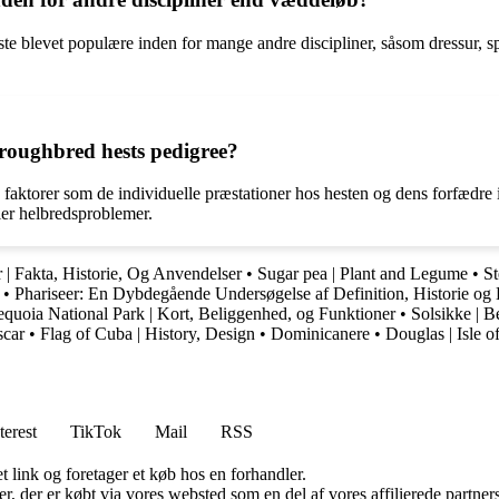
este blevet populære inden for mange andre discipliner, såsom dressur,
oroughbred hests pedigree?
aktorer som de individuelle præstationer hos hesten og dens forfædre 
ler helbredsproblemer.
| Fakta, Historie, Og Anvendelser
•
Sugar pea | Plant and Legume
•
St
•
Phariseer: En Dybdegående Undersøgelse af Definition, Historie og 
equoia National Park | Kort, Beliggenhed, og Funktioner
•
Solsikke | B
scar
•
Flag of Cuba | History, Design
•
Dominicanere
•
Douglas | Isle o
terest
TikTok
Mail
RSS
t link og foretager et køb hos en forhandler.
ter, der er købt via vores websted som en del af vores affilierede partn