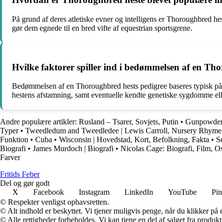
På grund af deres atletiske evner og intelligens er Thoroughbred h
gør dem egnede til en bred vifte af equestrian sportsgrene.
Hvilke faktorer spiller ind i bedømmelsen af en Th
Bedømmelsen af en Thoroughbred hests pedigree baseres typisk på f
hestens afstamning, samt eventuelle kendte genetiske sygdomme el
Andre populære artikler:
Rusland – Tsarer, Sovjets, Putin
•
Gunpowder 
Typer
•
Tweedledum and Tweedledee | Lewis Carroll, Nursery Rhyme
Funktion
•
Cuba
•
Wisconsin | Hovedstad, Kort, Befolkning, Fakta
•
S
Biografi
•
James Murdoch | Biografi
•
Nicolas Cage: Biografi, Film, O
Farver
F
ritids
F
eber
Del og gør godt
X
Facebook
Instagram
LinkedIn
YouTube
Pin
© Respekter venligst ophavsretten.
© Alt indhold er beskyttet. Vi tjener muligvis penge, når du klikker på e
© Alle rettigheder forbeholdes. Vi kan tjene en del af salget fra produk