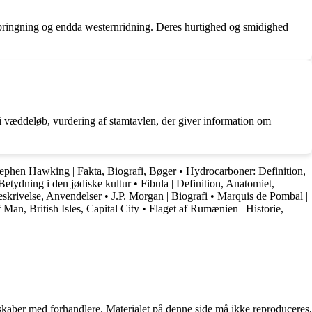
 springning og endda westernridning. Deres hurtighed og smidighed
i væddeløb, vurdering af stamtavlen, der giver information om
ephen Hawking | Fakta, Biografi, Bøger
•
Hydrocarboner: Definition,
Betydning i den jødiske kultur
•
Fibula | Definition, Anatomiet,
eskrivelse, Anvendelser
•
J.P. Morgan | Biografi
•
Marquis de Pombal |
f Man, British Isles, Capital City
•
Flaget af Rumænien | Historie,
erskaber med forhandlere. Materialet på denne side må ikke reproduceres,