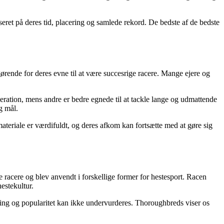
eret på deres tid, placering og samlede rekord. De bedste af de bedste
gørende for deres evne til at være succesrige racere. Mange ejere og
ration, mens andre er bedre egnede til at tackle lange og udmattende
og mål.
materiale er værdifuldt, og deres afkom kan fortsætte med at gøre sig
 racere og blev anvendt i forskellige former for hestesport. Racen
estekultur.
ling og popularitet kan ikke undervurderes. Thoroughbreds viser os