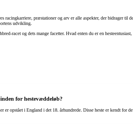
s racingkarriere, præstationer og arv er alle aspekter, der bidrager til
portens udvikling.
bred-racet og dets mange facetter. Hvad enten du er en hesteentusiast, en 
inden for hestevæddeløb?
r er opstået i England i det 18. århundrede. Disse heste er kendt for de