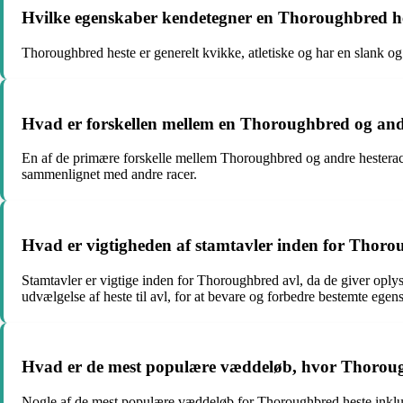
Hvilke egenskaber kendetegner en Thoroughbred h
Thoroughbred heste er generelt kvikke, atletiske og har en slank 
Hvad er forskellen mellem en Thoroughbred og and
En af de primære forskelle mellem Thoroughbred og andre hesteracer
sammenlignet med andre racer.
Hvad er vigtigheden af stamtavler inden for Thoro
Stamtavler er vigtige inden for Thoroughbred avl, da de giver oplys
udvælgelse af heste til avl, for at bevare og forbedre bestemte egens
Hvad er de mest populære væddeløb, hvor Thoroug
Nogle af de mest populære væddeløb for Thoroughbred heste inkl