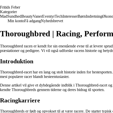
F
ritids
F
eber
Kategorier
Mad
Sundhed
Beauty
Vaner
Eventyr
Tech
Interesser
Børn
Indretning
Økono
Min konto
Få adgang
Nyhedsbrevet
Thoroughbred | Racing, Perform
Thoroughbred racen er kendt for sin enestående evne til at levere spr
præstationer og pedigree. Vi vil også udforske racens historie og betyd
Introduktion
Thoroughbred-racet har en lang og stolt historie inden for hestesporten
mest populære racer blandt hesteentusiaster.
Denne artikel vil give et dybdegående indblik i Thoroughbred-racet og d
kendte Thoroughbreds gennem tiderne og deres bidrag til sporten.
Racingkarriere
Thoroughbreds er født og opvokset til at være racere. De starter typis