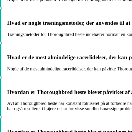
Hvad er nogle træningsmetoder, der anvendes til at
Træningsmetoder for Thoroughbred heste indebærer normalt en kombin
Hvad er de mest almindelige racerlidelser, der kan
Nogle af de mest almindelige racerlidelser, der kan påvirke Thor
Hvordan er Thoroughbred heste blevet påvirket af
Avl af Thoroughbred heste har konstant fokuseret på at forbedre h
har også resulteret i højere risiko for visse sundhedsmæssige probl
Hvordan er Thoroughbred heste blevet populære in