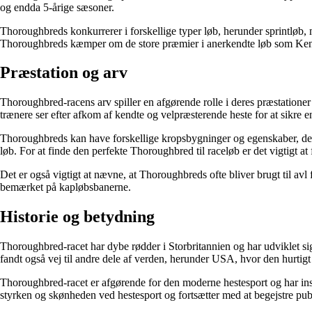
og endda 5-årige sæsoner.
Thoroughbreds konkurrerer i forskellige typer løb, herunder sprintløb,
Thoroughbreds kæmper om de store præmier i anerkendte løb som Ken
Præstation og arv
Thoroughbred-racens arv spiller en afgørende rolle i deres præstationer
trænere ser efter afkom af kendte og velpræsterende heste for at sikre e
Thoroughbreds kan have forskellige kropsbygninger og egenskaber, der p
løb. For at finde den perfekte Thoroughbred til raceløb er det vigtigt at 
Det er også vigtigt at nævne, at Thoroughbreds ofte bliver brugt til avl
bemærket på kapløbsbanerne.
Historie og betydning
Thoroughbred-racet har dybe rødder i Storbritannien og har udviklet si
fandt også vej til andre dele af verden, herunder USA, hvor den hurtigt
Thoroughbred-racet er afgørende for den moderne hestesport og har insp
styrken og skønheden ved hestesport og fortsætter med at begejstre pu