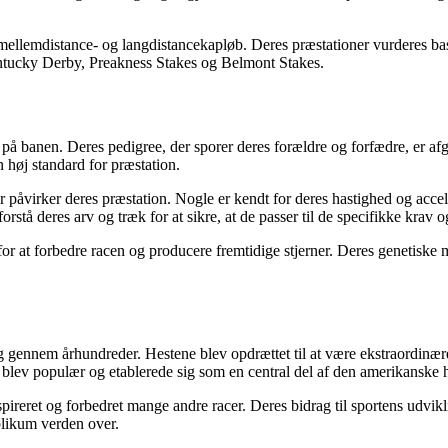
 mellemdistance- og langdistancekapløb. Deres præstationer vurderes bas
tucky Derby, Preakness Stakes og Belmont Stakes.
 på banen. Deres pedigree, der sporer deres forældre og forfædre, er af
n høj standard for præstation.
åvirker deres præstation. Nogle er kendt for deres hastighed og accele
forstå deres arv og træk for at sikre, at de passer til de specifikke krav 
 for at forbedre racen og producere fremtidige stjerner. Deres genetiske 
g gennem århundreder. Hestene blev opdrættet til at være ekstraordinære
 blev populær og etablerede sig som en central del af den amerikanske h
ireret og forbedret mange andre racer. Deres bidrag til sportens udvik
blikum verden over.