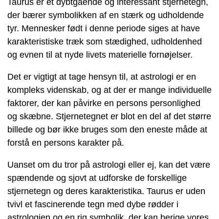
Taurus er et dybtgående og interessant stjernetegn,
der bærer symbolikken af en stærk og udholdende
tyr. Mennesker født i denne periode siges at have
karakteristiske træk som stædighed, udholdenhed
og evnen til at nyde livets materielle fornøjelser.
Det er vigtigt at tage hensyn til, at astrologi er en
kompleks videnskab, og at der er mange individuelle
faktorer, der kan påvirke en persons personlighed
og skæbne. Stjernetegnet er blot en del af det større
billede og bør ikke bruges som den eneste måde at
forstå en persons karakter på.
Uanset om du tror på astrologi eller ej, kan det være
spændende og sjovt at udforske de forskellige
stjernetegn og deres karakteristika. Taurus er uden
tvivl et fascinerende tegn med dybe rødder i
astrologien og en rig symbolik, der kan berige vores