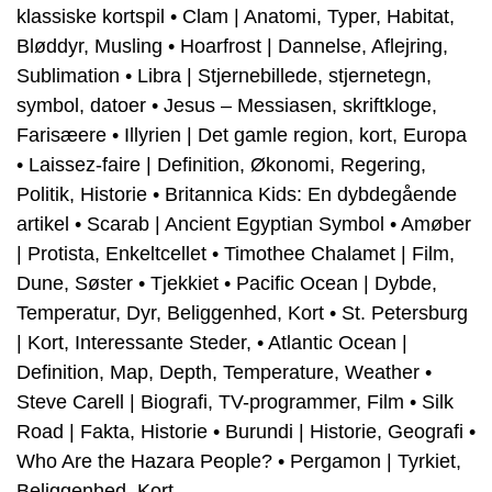
klassiske kortspil
•
Clam | Anatomi, Typer, Habitat,
Bløddyr, Musling
•
Hoarfrost | Dannelse, Aflejring,
Sublimation
•
Libra | Stjernebillede, stjernetegn,
symbol, datoer
•
Jesus – Messiasen, skriftkloge,
Farisæere
•
Illyrien | Det gamle region, kort, Europa
•
Laissez-faire | Definition, Økonomi, Regering,
Politik, Historie
•
Britannica Kids: En dybdegående
artikel
•
Scarab | Ancient Egyptian Symbol
•
Amøber
| Protista, Enkeltcellet
•
Timothee Chalamet | Film,
Dune, Søster
•
Tjekkiet
•
Pacific Ocean | Dybde,
Temperatur, Dyr, Beliggenhed, Kort
•
St. Petersburg
| Kort, Interessante Steder,
•
Atlantic Ocean |
Definition, Map, Depth, Temperature, Weather
•
Steve Carell | Biografi, TV-programmer, Film
•
Silk
Road | Fakta, Historie
•
Burundi | Historie, Geografi
•
Who Are the Hazara People?
•
Pergamon | Tyrkiet,
Beliggenhed, Kort