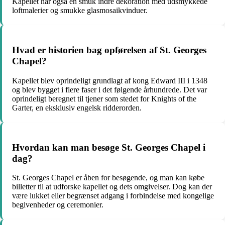
Kapellet har også en smuk indre dekoration med udsmykkede
loftmalerier og smukke glasmosaikvinduer.
Hvad er historien bag opførelsen af St. Georges
Chapel?
Kapellet blev oprindeligt grundlagt af kong Edward III i 1348
og blev bygget i flere faser i det følgende århundrede. Det var
oprindeligt beregnet til tjener som stedet for Knights of the
Garter, en eksklusiv engelsk ridderorden.
Hvordan kan man besøge St. Georges Chapel i
dag?
St. Georges Chapel er åben for besøgende, og man kan købe
billetter til at udforske kapellet og dets omgivelser. Dog kan der
være lukket eller begrænset adgang i forbindelse med kongelige
begivenheder og ceremonier.