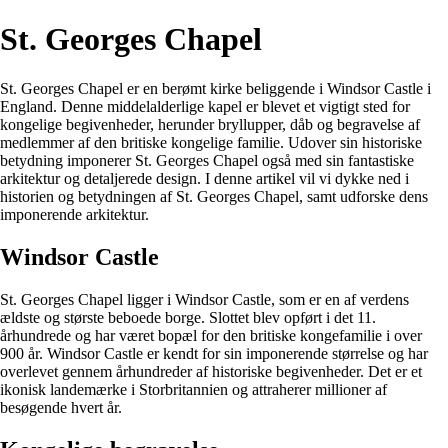
St. Georges Chapel
St. Georges Chapel er en berømt kirke beliggende i Windsor Castle i
England. Denne middelalderlige kapel er blevet et vigtigt sted for
kongelige begivenheder, herunder bryllupper, dåb og begravelse af
medlemmer af den britiske kongelige familie. Udover sin historiske
betydning imponerer St. Georges Chapel også med sin fantastiske
arkitektur og detaljerede design. I denne artikel vil vi dykke ned i
historien og betydningen af St. Georges Chapel, samt udforske dens
imponerende arkitektur.
Windsor Castle
St. Georges Chapel ligger i Windsor Castle, som er en af verdens
ældste og største beboede borge. Slottet blev opført i det 11.
århundrede og har været bopæl for den britiske kongefamilie i over
900 år. Windsor Castle er kendt for sin imponerende størrelse og har
overlevet gennem århundreder af historiske begivenheder. Det er et
ikonisk landemærke i Storbritannien og attraherer millioner af
besøgende hvert år.