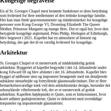
Kongelige begravelse
En af St. Georges Chapel mest berømte funktioner er dens betydning
som hvilested for flere medlemmer af den britiske kongelige familie.
Her kan man finde gravmonumenter og mindesmærker for kongelige
personer som Kong George VI, Dronning Elizabeth The Queen
Mother, Prinsesse Margaret og mange flere. Det er også her, hvor den
berygtede kongelige ægtemand, Prins Philip, Hertugen af Edinburgh,
blev begravet i 2021. Kapellet har en atmosfære af historie og
betydning, der gør det til en værdig hvilested for kongelige.
Arkitektur
St. Georges Chapel er et mesterværk af middelalderlig gotisk
arkitektur. Byggeriet af kapellet begyndte i det 14. århundrede under
kong Edward III og blev afsluttet i det 16. århundrede. Kapellet blev
bygget af rødbrune sten og imponerer besøgende med sin detaljerede
udskårne stenarbejde og fortryllende glasmosaikvinduer. Der er flere
bemærkelsesværdige træk ved dets arkitektoniske design, herunder det
udsmykkede vifteformede loft, der er et mesterværk af gotisk
arkitektur. Kapellets højdepunkt er Quire, som er kirkerummet, hvor
koret udfører gudstjenesterne. Quire er dekoreret med overdådige
træpaneler og imponerende glasmalerier.