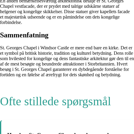
En anden bemærkelsesværdig arkitektonisk detalje er St. Georges
Chapel vestfacade, der er prydet med talrige udskårne statuer af
helgener og kongelige skikkelser. Disse statuer giver kapellets facade
et majestætisk udseende og er en påmindelse om dets kongelige
forbindelse.
Sammenfatning
St. Georges Chapel i Windsor Castle er mere end bare en kirke. Det er
et symbol på britisk historie, tradition og kulturel betydning. Dens rolle
som hvilested for kongelige og dens fantastiske arkitektur gør den til en
af de mest besøgte og beundrede attraktioner i Storbritannien. Hvert
besøg i St. Georges Chapel garanterer en dybdegående forståelse for
fortiden og en følelse af ærefrygt for dets skønhed og betydning.
Ofte stillede spørgsmål