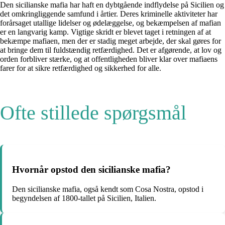
Den sicilianske mafia har haft en dybtgående indflydelse på Sicilien og
det omkringliggende samfund i årtier. Deres kriminelle aktiviteter har
forårsaget utallige lidelser og ødelæggelse, og bekæmpelsen af mafian
er en langvarig kamp. Vigtige skridt er blevet taget i retningen af at
bekæmpe mafiaen, men der er stadig meget arbejde, der skal gøres for
at bringe dem til fuldstændig retfærdighed. Det er afgørende, at lov og
orden forbliver stærke, og at offentligheden bliver klar over mafiaens
farer for at sikre retfærdighed og sikkerhed for alle.
Ofte stillede spørgsmål
Hvornår opstod den sicilianske mafia?
Den sicilianske mafia, også kendt som Cosa Nostra, opstod i
begyndelsen af 1800-tallet på Sicilien, Italien.