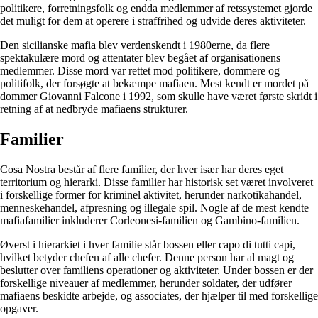
politikere, forretningsfolk og endda medlemmer af retssystemet gjorde
det muligt for dem at operere i straffrihed og udvide deres aktiviteter.
Den sicilianske mafia blev verdenskendt i 1980erne, da flere
spektakulære mord og attentater blev begået af organisationens
medlemmer. Disse mord var rettet mod politikere, dommere og
politifolk, der forsøgte at bekæmpe mafiaen. Mest kendt er mordet på
dommer Giovanni Falcone i 1992, som skulle have været første skridt i
retning af at nedbryde mafiaens strukturer.
Familier
Cosa Nostra består af flere familier, der hver især har deres eget
territorium og hierarki. Disse familier har historisk set været involveret
i forskellige former for kriminel aktivitet, herunder narkotikahandel,
menneskehandel, afpresning og illegale spil. Nogle af de mest kendte
mafiafamilier inkluderer Corleonesi-familien og Gambino-familien.
Øverst i hierarkiet i hver familie står bossen eller capo di tutti capi,
hvilket betyder chefen af alle chefer. Denne person har al magt og
beslutter over familiens operationer og aktiviteter. Under bossen er der
forskellige niveauer af medlemmer, herunder soldater, der udfører
mafiaens beskidte arbejde, og associates, der hjælper til med forskellige
opgaver.