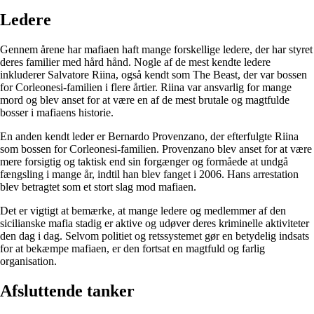
Ledere
Gennem årene har mafiaen haft mange forskellige ledere, der har styret
deres familier med hård hånd. Nogle af de mest kendte ledere
inkluderer Salvatore Riina, også kendt som The Beast, der var bossen
for Corleonesi-familien i flere årtier. Riina var ansvarlig for mange
mord og blev anset for at være en af de mest brutale og magtfulde
bosser i mafiaens historie.
En anden kendt leder er Bernardo Provenzano, der efterfulgte Riina
som bossen for Corleonesi-familien. Provenzano blev anset for at være
mere forsigtig og taktisk end sin forgænger og formåede at undgå
fængsling i mange år, indtil han blev fanget i 2006. Hans arrestation
blev betragtet som et stort slag mod mafiaen.
Det er vigtigt at bemærke, at mange ledere og medlemmer af den
sicilianske mafia stadig er aktive og udøver deres kriminelle aktiviteter
den dag i dag. Selvom politiet og retssystemet gør en betydelig indsats
for at bekæmpe mafiaen, er den fortsat en magtfuld og farlig
organisation.
Afsluttende tanker