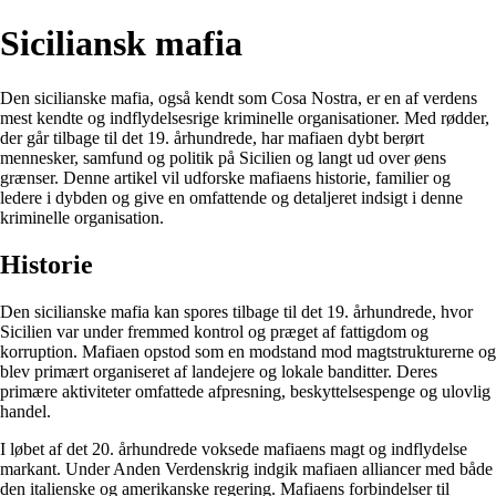
Siciliansk mafia
Den sicilianske mafia, også kendt som Cosa Nostra, er en af verdens
mest kendte og indflydelsesrige kriminelle organisationer. Med rødder,
der går tilbage til det 19. århundrede, har mafiaen dybt berørt
mennesker, samfund og politik på Sicilien og langt ud over øens
grænser. Denne artikel vil udforske mafiaens historie, familier og
ledere i dybden og give en omfattende og detaljeret indsigt i denne
kriminelle organisation.
Historie
Den sicilianske mafia kan spores tilbage til det 19. århundrede, hvor
Sicilien var under fremmed kontrol og præget af fattigdom og
korruption. Mafiaen opstod som en modstand mod magtstrukturerne og
blev primært organiseret af landejere og lokale banditter. Deres
primære aktiviteter omfattede afpresning, beskyttelsespenge og ulovlig
handel.
I løbet af det 20. århundrede voksede mafiaens magt og indflydelse
markant. Under Anden Verdenskrig indgik mafiaen alliancer med både
den italienske og amerikanske regering. Mafiaens forbindelser til