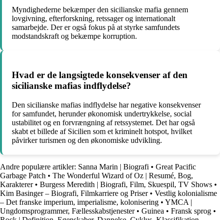
Myndighederne bekæmper den sicilianske mafia gennem
lovgivning, efterforskning, retssager og internationalt
samarbejde. Der er også fokus på at styrke samfundets
modstandskraft og bekæmpe korruption.
Hvad er de langsigtede konsekvenser af den
sicilianske mafias indflydelse?
Den sicilianske mafias indflydelse har negative konsekvenser
for samfundet, herunder økonomisk undertrykkelse, social
ustabilitet og en forvrængning af retssystemet. Det har også
skabt et billede af Sicilien som et kriminelt hotspot, hvilket
påvirker turismen og den økonomiske udvikling.
Andre populære artikler:
Sanna Marin | Biografi
•
Great Pacific
Garbage Patch
•
The Wonderful Wizard of Oz | Resumé, Bog,
Karakterer
•
Burgess Meredith | Biografi, Film, Skuespil, TV Shows
•
Kim Basinger – Biografi, Filmkarriere og Priser
•
Vestlig kolonialisme
– Det franske imperium, imperialisme, kolonisering
•
YMCA |
Ungdomsprogrammer, Fællesskabstjenester
•
Guinea
•
Fransk sprog
•
Rock | Definition, Egenskaber, Dannelse, Cyklus, Klassifikation,