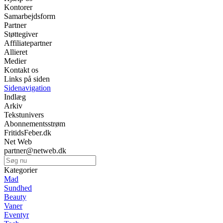
Kontorer
Samarbejdsform
Partner
Støttegiver
Affiliatepartner
Allieret
Medier
Kontakt os
Links på siden
Sidenavigation
Indlæg
Arkiv
Tekstunivers
Abonnementsstrøm
FritidsFeber.dk
Net Web
partner@netweb.dk
Kategorier
Mad
Sundhed
Beauty
Vaner
Eventyr