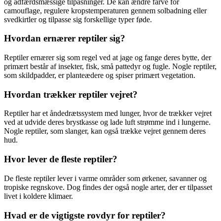
og adfærdsmæssige tilpasninger. De kan ændre farve for
camouflage, regulere kropstemperaturen gennem solbadning eller
svedkirtler og tilpasse sig forskellige typer føde.
Hvordan ernærer reptiler sig?
Reptiler ernærer sig som regel ved at jage og fange deres bytte, der
primært består af insekter, fisk, små pattedyr og fugle. Nogle reptiler,
som skildpadder, er planteædere og spiser primært vegetation.
Hvordan trækker reptiler vejret?
Reptiler har et åndedrætssystem med lunger, hvor de trækker vejret
ved at udvide deres brystkasse og lade luft strømme ind i lungerne.
Nogle reptiler, som slanger, kan også trække vejret gennem deres
hud.
Hvor lever de fleste reptiler?
De fleste reptiler lever i varme områder som ørkener, savanner og
tropiske regnskove. Dog findes der også nogle arter, der er tilpasset
livet i koldere klimaer.
Hvad er de vigtigste rovdyr for reptiler?