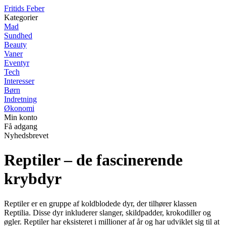
F
ritids
F
eber
Kategorier
Mad
Sundhed
Beauty
Vaner
Eventyr
Tech
Interesser
Børn
Indretning
Økonomi
Min konto
Få adgang
Nyhedsbrevet
Reptiler – de fascinerende
krybdyr
Reptiler er en gruppe af koldblodede dyr, der tilhører klassen
Reptilia. Disse dyr inkluderer slanger, skildpadder, krokodiller og
øgler. Reptiler har eksisteret i millioner af år og har udviklet sig til at