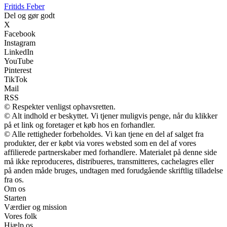
F
ritids
F
eber
Del og gør godt
X
Facebook
Instagram
LinkedIn
YouTube
Pinterest
TikTok
Mail
RSS
© Respekter venligst ophavsretten.
© Alt indhold er beskyttet. Vi tjener muligvis penge, når du klikker
på et link og foretager et køb hos en forhandler.
© Alle rettigheder forbeholdes. Vi kan tjene en del af salget fra
produkter, der er købt via vores websted som en del af vores
affilierede partnerskaber med forhandlere. Materialet på denne side
må ikke reproduceres, distribueres, transmitteres, cachelagres eller
på anden måde bruges, undtagen med forudgående skriftlig tilladelse
fra os.
Om os
Starten
Værdier og mission
Vores folk
Hjælp os