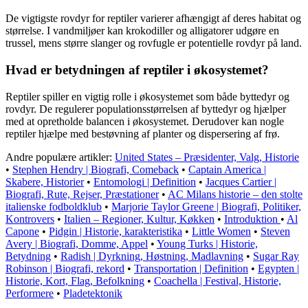
De vigtigste rovdyr for reptiler varierer afhængigt af deres habitat og
størrelse. I vandmiljøer kan krokodiller og alligatorer udgøre en
trussel, mens større slanger og rovfugle er potentielle rovdyr på land.
Hvad er betydningen af reptiler i økosystemet?
Reptiler spiller en vigtig rolle i økosystemet som både byttedyr og
rovdyr. De regulerer populationsstørrelsen af byttedyr og hjælper
med at opretholde balancen i økosystemet. Derudover kan nogle
reptiler hjælpe med bestøvning af planter og dispersering af frø.
Andre populære artikler:
United States – Præsidenter, Valg, Historie
•
Stephen Hendry | Biografi, Comeback
•
Captain America |
Skabere, Historier
•
Entomologi | Definition
•
Jacques Cartier |
Biografi, Rute, Rejser, Præstationer
•
AC Milans historie – den stolte
italienske fodboldklub
•
Marjorie Taylor Greene | Biografi, Politiker,
Kontrovers
•
Italien – Regioner, Kultur, Køkken
•
Introduktion
•
Al
Capone
•
Pidgin | Historie, karakteristika
•
Little Women
•
Steven
Avery | Biografi, Domme, Appel
•
Young Turks | Historie,
Betydning
•
Radish | Dyrkning, Høstning, Madlavning
•
Sugar Ray
Robinson | Biografi, rekord
•
Transportation | Definition
•
Egypten |
Historie, Kort, Flag, Befolkning
•
Coachella | Festival, Historie,
Performere
•
Pladetektonik