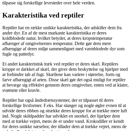
tilpasse sig forskellige levesteder over hele verden.
Karakteristika ved reptiler
Reptiler har en række unikke karakteristika, der adskiller dem fra
andre dyr. En af de mest markante karakteristika er deres
koldblodede natur, hvilket betyder, at deres kropstemperatur
afhænger af omgivelsernes temperatur. Dette gør dem mere
afhængige af deres miljø sammenlignet med varmblodede dyr som
fugle og pattedyr.
Et andet karakteristisk træk ved reptiler er deres skæl. Reptilers
kroppe er dækket af skæl, der giver dem beskyttelse og hjælper med
at forhindre tab af fugt. Skællene kan variere i størrelse, form og
farve afhængigt af arten. Disse skæl gør det også muligt for reptiler
at bevæge sig effektivt gennem deres omgivelser, enten ved at klatre,
svømme eller kravle.
Reptiler har også åndedrætssystemer, der er tilpasset til deres
forskellige livsformer. F.eks. Har slanger og nogle øgler evnen til at
udvide deres ribben og strække deres kroppe for at trække mere luft
ind. Nogle skildpadder har udviklet en snorkel, der hjælper dem
med at trække vejret, mens de er under vand. Krokodiller er kendt
for deres unikke næsebor, der tillader dem at trække vejret, mens de