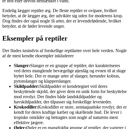
er helt eller delvist nedsænket i vand.
Endelig lægger reptiler æg. De fleste reptiler er ovipare, hvilket
betyder, at de lægger æg, der udvikler sig uden for moderens krop.
Dog findes der også nogle få arter, der er levendefødende, hvilket
betyder, at de føder levende unger.
Eksempler på reptiler
Der findes tusindvis af forskellige reptilarter over hele verden. Nogle
af de mest kendte eksempler inkluderer:
Slanger:
Slanger er en gruppe af reptiler, der karakteriseres
ved deres manglende bevægelige øjenlåg og evnen til at sluge
byttet hele. Der er mange arter af slanger, herunder kobras,
pytonslanger og klapperslanger.
Skildpadder:
Skildpadder er kendetegnet ved deres
beskyttende skjold, der giver dem en unik form for beskyttelse
mod rovdyr. Der findes både landskildpadder og
havskildpadder, der tilpasser sig forskellige levesteder.
Krokodiller:
Krokodiller er store, semiaquatiske rovdyr, der er
kendt for deres kraftige kæber og skællende hud. De lever i
tropiske områder og betragtes som nogle af naturens mest
effektive jægere.
Øgler:
Øgler er en mangfoldig gruppe af reptiler, der varierer i