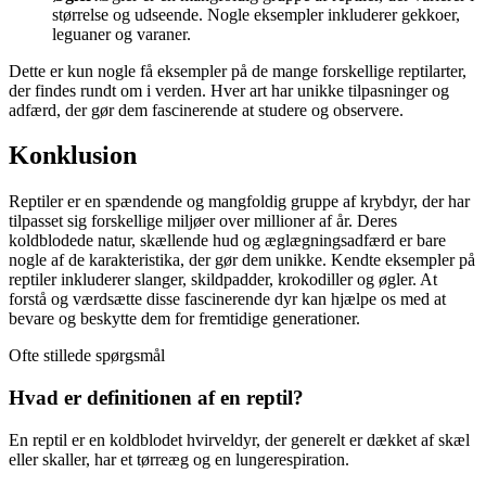
størrelse og udseende. Nogle eksempler inkluderer gekkoer,
leguaner og varaner.
Dette er kun nogle få eksempler på de mange forskellige reptilarter,
der findes rundt om i verden. Hver art har unikke tilpasninger og
adfærd, der gør dem fascinerende at studere og observere.
Konklusion
Reptiler er en spændende og mangfoldig gruppe af krybdyr, der har
tilpasset sig forskellige miljøer over millioner af år. Deres
koldblodede natur, skællende hud og æglægningsadfærd er bare
nogle af de karakteristika, der gør dem unikke. Kendte eksempler på
reptiler inkluderer slanger, skildpadder, krokodiller og øgler. At
forstå og værdsætte disse fascinerende dyr kan hjælpe os med at
bevare og beskytte dem for fremtidige generationer.
Ofte stillede spørgsmål
Hvad er definitionen af en reptil?
En reptil er en koldblodet hvirveldyr, der generelt er dækket af skæl
eller skaller, har et tørreæg og en lungerespiration.