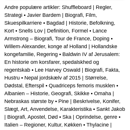
Andre populære artikler:
Shuffleboard | Regler,
Strategi
•
Javier Bardem | Biografi, Film,
Skuespilkarriere
•
Bagdad | Historie, Befolkning,
Kort
•
Snells Lov | Definition, Formel
•
Lance
Armstrong – Biografi, Tour de France, Doping
•
Willem-Alexander, konge af Holland | Hollandske
kongefamilie, Regering
•
Baldwin IV af Jerusalem:
En historie om korsfarer, spedalskhed og
regentskab
•
Lee Harvey Oswald | Biografi, Fakta,
Hustru
•
Nepal jordskælv af 2015 | Størrelse,
Dødstal, Efterspil
•
Quadriceps femoris musklen
•
Albanien – Historie, Geografi, Skikke
•
Omaha |
Nebraskas største by
•
Pine | Beskrivelse, Konifer,
Slægt, Art, Anvendelse, Karakteristika
•
Sankt Jakob
| Biografi, Apostel, Død
•
Ska | Oprindelse, genre
•
Italien – Regioner, Kultur, Køkken
•
Thylacine |