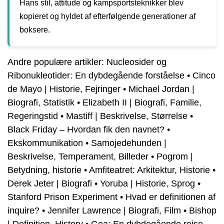
Hans stil, attitude og kampsportsteknikker blev
kopieret og hyldet af efterfølgende generationer af
boksere.
Andre populære artikler:
Nucleosider og
Ribonukleotider: En dybdegående forståelse
•
Cinco
de Mayo | Historie, Fejringer
•
Michael Jordan |
Biografi, Statistik
•
Elizabeth II | Biografi, Familie,
Regeringstid
•
Mastiff | Beskrivelse, Størrelse
•
Black Friday – Hvordan fik den navnet?
•
Ekskommunikation
•
Samojedehunden |
Beskrivelse, Temperament, Billeder
•
Pogrom |
Betydning, historie
•
Amfiteatret: Arkitektur, Historie
•
Derek Jeter | Biografi
•
Yoruba | Historie, Sprog
•
Stanford Prison Experiment
•
Hvad er definitionen af
inquire?
•
Jennifer Lawrence | Biografi, Film
•
Bishop