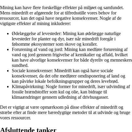
Mining kan have flere forskellige effekter på miljøet og samfundet.
Mens minedrift er afgørende for at tilfredsstille vores behov for
ressourcer, kan det også have negative konsekvenser. Nogle af de
vigtigste effekter af mining inkluderer:
Ødelæggelse af levesteder: Mining kan ødelægge naturlige
levesteder for planter og dyr, især når minedrift foregår i
følsomme økosystemer som skove og koraller.
Forurening af vand og jord: Mining kan medføre forurening af
vand og jord gennem frigivelse af kemikalier og affald, hvilket
kan have alvorlige konsekvenser for både dyreliv og menneskers
sundhed.
Sociale konsekvenser: Minedrift kan også have sociale
konsekvenser, da det ofte medfører omdisponering af land og
kan påvirke lokale befolkningsgrupper og deres levebrød.
Klimapåvirkning: Nogle former for minedrift, især udvinding af
fossile brændstoffer som kul og olie, kan bidrage til
klimaændringer gennem udledning af drivhusgasser.
Det er vigtigt at være opmærksom på disse effekter af minedrift og
stræbe efter at finde mere bæredygtige metoder til at udvinde og bruge
vores ressourcer.
Afsluttende tanker