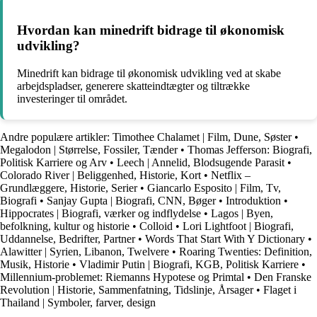
Hvordan kan minedrift bidrage til økonomisk
udvikling?
Minedrift kan bidrage til økonomisk udvikling ved at skabe
arbejdspladser, generere skatteindtægter og tiltrække
investeringer til området.
Andre populære artikler:
Timothee Chalamet | Film, Dune, Søster
•
Megalodon | Størrelse, Fossiler, Tænder
•
Thomas Jefferson: Biografi,
Politisk Karriere og Arv
•
Leech | Annelid, Blodsugende Parasit
•
Colorado River | Beliggenhed, Historie, Kort
•
Netflix –
Grundlæggere, Historie, Serier
•
Giancarlo Esposito | Film, Tv,
Biografi
•
Sanjay Gupta | Biografi, CNN, Bøger
•
Introduktion
•
Hippocrates | Biografi, værker og indflydelse
•
Lagos | Byen,
befolkning, kultur og historie
•
Colloid
•
Lori Lightfoot | Biografi,
Uddannelse, Bedrifter, Partner
•
Words That Start With Y Dictionary
•
Alawitter | Syrien, Libanon, Twelvere
•
Roaring Twenties: Definition,
Musik, Historie
•
Vladimir Putin | Biografi, KGB, Politisk Karriere
•
Millennium-problemet: Riemanns Hypotese og Primtal
•
Den Franske
Revolution | Historie, Sammenfatning, Tidslinje, Årsager
•
Flaget i
Thailand | Symboler, farver, design