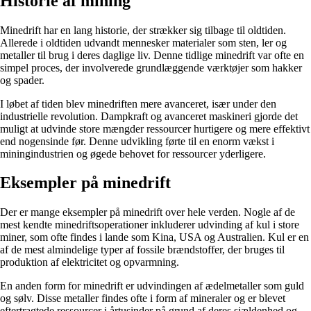
Historie af mining
Minedrift har en lang historie, der strækker sig tilbage til oldtiden.
Allerede i oldtiden udvandt mennesker materialer som sten, ler og
metaller til brug i deres daglige liv. Denne tidlige minedrift var ofte en
simpel proces, der involverede grundlæggende værktøjer som hakker
og spader.
I løbet af tiden blev minedriften mere avanceret, især under den
industrielle revolution. Dampkraft og avanceret maskineri gjorde det
muligt at udvinde store mængder ressourcer hurtigere og mere effektivt
end nogensinde før. Denne udvikling førte til en enorm vækst i
miningindustrien og øgede behovet for ressourcer yderligere.
Eksempler på minedrift
Der er mange eksempler på minedrift over hele verden. Nogle af de
mest kendte minedriftsoperationer inkluderer udvinding af kul i store
miner, som ofte findes i lande som Kina, USA og Australien. Kul er en
af de mest almindelige typer af fossile brændstoffer, der bruges til
produktion af elektricitet og opvarmning.
En anden form for minedrift er udvindingen af ædelmetaller som guld
og sølv. Disse metaller findes ofte i form af mineraler og er blevet
eftertragtede ressourcer i årtusinder på grund af deres sjældenhed og