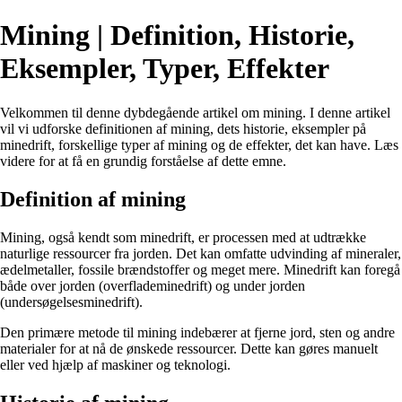
Mining | Definition, Historie,
Eksempler, Typer, Effekter
Velkommen til denne dybdegående artikel om mining. I denne artikel
vil vi udforske definitionen af mining, dets historie, eksempler på
minedrift, forskellige typer af mining og de effekter, det kan have. Læs
videre for at få en grundig forståelse af dette emne.
Definition af mining
Mining, også kendt som minedrift, er processen med at udtrække
naturlige ressourcer fra jorden. Det kan omfatte udvinding af mineraler,
ædelmetaller, fossile brændstoffer og meget mere. Minedrift kan foregå
både over jorden (overflademinedrift) og under jorden
(undersøgelsesminedrift).
Den primære metode til mining indebærer at fjerne jord, sten og andre
materialer for at nå de ønskede ressourcer. Dette kan gøres manuelt
eller ved hjælp af maskiner og teknologi.