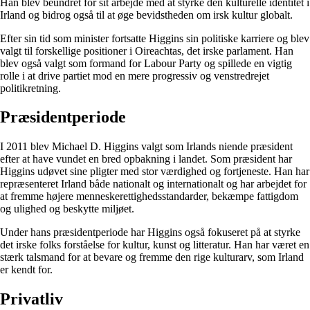
Han blev beundret for sit arbejde med at styrke den kulturelle identitet i
Irland og bidrog også til at øge bevidstheden om irsk kultur globalt.
Efter sin tid som minister fortsatte Higgins sin politiske karriere og blev
valgt til forskellige positioner i Oireachtas, det irske parlament. Han
blev også valgt som formand for Labour Party og spillede en vigtig
rolle i at drive partiet mod en mere progressiv og venstredrejet
politikretning.
Præsidentperiode
I 2011 blev Michael D. Higgins valgt som Irlands niende præsident
efter at have vundet en bred opbakning i landet. Som præsident har
Higgins udøvet sine pligter med stor værdighed og fortjeneste. Han har
repræsenteret Irland både nationalt og internationalt og har arbejdet for
at fremme højere menneskerettighedsstandarder, bekæmpe fattigdom
og ulighed og beskytte miljøet.
Under hans præsidentperiode har Higgins også fokuseret på at styrke
det irske folks forståelse for kultur, kunst og litteratur. Han har været en
stærk talsmand for at bevare og fremme den rige kulturarv, som Irland
er kendt for.
Privatliv