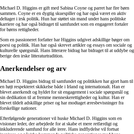
Michael D. Higgins er gift med Sabina Coyne og parret har fire børn
sammen. Coyne er en dygtig skuespiller og har også været en aktiv
deltager i irsk politik. Hun har støttet sin mand under hans politiske
karriere og har også bidraget til samfundet som en engageret fortaler
for børns rettigheder.
Som en passioneret forfatter har Higgins udgivet adskillige bøger om
poesi og politik. Han har også skrevet artikler og essays om sociale og
kulturelle spørgsmål. Hans litterære bidrag har bidraget til at uddybe og
berige den irske litteraturtradition.
Anerkendelser og arv
Michael D. Higgins bidrag til samfundet og politikken har gjort ham til
en højt respekteret skikkelse både i Irland og internationalt. Han er
blevet anerkendt og hyldet for sit engagement i sociale spørgsmål og
sin dedikation til at fremme menneskerettigheder og kultur. Han er
blevet tildelt adskillige priser og har modtaget æresbevisninger fra
forskellige nationer.
Efterfølgende generationer vil huske Michael D. Higgins som en
visionær leder, der arbejdede for at skabe et mere retfærdigt og
inkluderende samfund for alle irere. Hans indflydelse vil fortsat