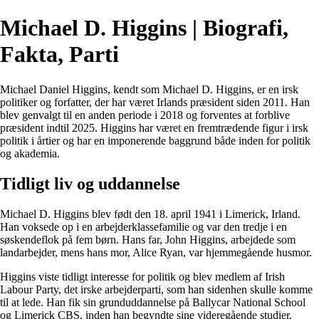
Michael D. Higgins | Biografi,
Fakta, Parti
Michael Daniel Higgins, kendt som Michael D. Higgins, er en irsk
politiker og forfatter, der har været Irlands præsident siden 2011. Han
blev genvalgt til en anden periode i 2018 og forventes at forblive
præsident indtil 2025. Higgins har været en fremtrædende figur i irsk
politik i årtier og har en imponerende baggrund både inden for politik
og akademia.
Tidligt liv og uddannelse
Michael D. Higgins blev født den 18. april 1941 i Limerick, Irland.
Han voksede op i en arbejderklassefamilie og var den tredje i en
søskendeflok på fem børn. Hans far, John Higgins, arbejdede som
landarbejder, mens hans mor, Alice Ryan, var hjemmegående husmor.
Higgins viste tidligt interesse for politik og blev medlem af Irish
Labour Party, det irske arbejderparti, som han sidenhen skulle komme
til at lede. Han fik sin grunduddannelse på Ballycar National School
og Limerick CBS, inden han begyndte sine videregående studier.