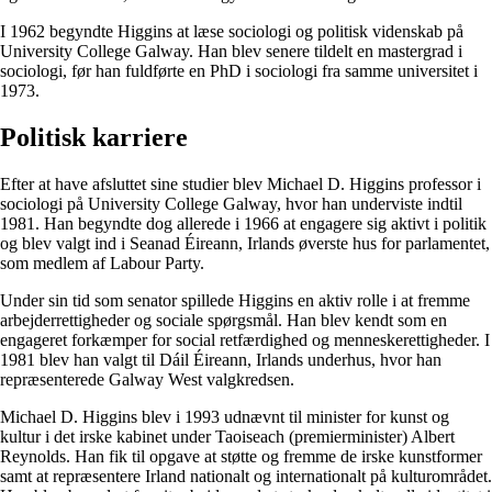
I 1962 begyndte Higgins at læse sociologi og politisk videnskab på
University College Galway. Han blev senere tildelt en mastergrad i
sociologi, før han fuldførte en PhD i sociologi fra samme universitet i
1973.
Politisk karriere
Efter at have afsluttet sine studier blev Michael D. Higgins professor i
sociologi på University College Galway, hvor han underviste indtil
1981. Han begyndte dog allerede i 1966 at engagere sig aktivt i politik
og blev valgt ind i Seanad Éireann, Irlands øverste hus for parlamentet,
som medlem af Labour Party.
Under sin tid som senator spillede Higgins en aktiv rolle i at fremme
arbejderrettigheder og sociale spørgsmål. Han blev kendt som en
engageret forkæmper for social retfærdighed og menneskerettigheder. I
1981 blev han valgt til Dáil Éireann, Irlands underhus, hvor han
repræsenterede Galway West valgkredsen.
Michael D. Higgins blev i 1993 udnævnt til minister for kunst og
kultur i det irske kabinet under Taoiseach (premierminister) Albert
Reynolds. Han fik til opgave at støtte og fremme de irske kunstformer
samt at repræsentere Irland nationalt og internationalt på kulturområdet.