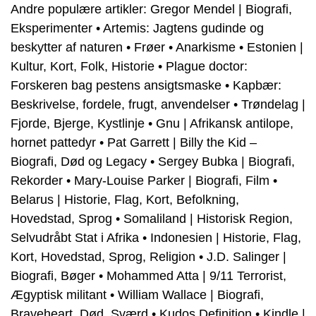
Andre populære artikler:
Gregor Mendel | Biografi,
Eksperimenter
•
Artemis: Jagtens gudinde og
beskytter af naturen
•
Frøer
•
Anarkisme
•
Estonien |
Kultur, Kort, Folk, Historie
•
Plague doctor:
Forskeren bag pestens ansigtsmaske
•
Kapbær:
Beskrivelse, fordele, frugt, anvendelser
•
Trøndelag |
Fjorde, Bjerge, Kystlinje
•
Gnu | Afrikansk antilope,
hornet pattedyr
•
Pat Garrett | Billy the Kid –
Biografi, Død og Legacy
•
Sergey Bubka | Biografi,
Rekorder
•
Mary-Louise Parker | Biografi, Film
•
Belarus | Historie, Flag, Kort, Befolkning,
Hovedstad, Sprog
•
Somaliland | Historisk Region,
Selvudråbt Stat i Afrika
•
Indonesien | Historie, Flag,
Kort, Hovedstad, Sprog, Religion
•
J.D. Salinger |
Biografi, Bøger
•
Mohammed Atta | 9/11 Terrorist,
Ægyptisk militant
•
William Wallace | Biografi,
Braveheart, Død, Sværd
•
Kudos Definition
•
Kindle |