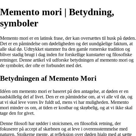
Memento mori | Betydning,
symboler
Memento mori er en latinsk frase, der kan oversættes til husk på døden.
Det er en påmindelse om dødeligheden og det uundgåelige faktum, at
alle skal dø. Udtrykket stammer fra den gamle romerske tradition og
bliver stadig brugt i dag inden for forskellige kunstarter og filosofiske
retninger. Denne artikel vil udforske betydningen af memento mori og
de symboler, der ofte er forbundet med det.
Betydningen af Memento Mori
Idéen om memento mori er baseret på den antagelse, at døden er en
uadskillelig del af livet. Den er en påmindelse om, at vi alle vil dø, og
at vi skal leve vores liv fuldt ud, mens vi har muligheden. Memento
mori minder os om, at tiden er kostbar og skrøbelig, og at vi ikke skal
tage den for givet.
Denne filosofi har rødder i stoicismen, en filosofisk retning, der
fokuserer på accept af skæbnen og at leve i overensstemmelse med
naturen. Stoikerne mente, at refleksion over døden hjalp med at sætte