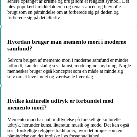
senere opfanget af kristne og brugt som et religiøst symbol. Det
blev populært i middelalderen og renæssancen og blev ofte
brugt som en påmindelse om at forberede sig på døden og
forberede sig på det efterliv.
Hvordan bruger man memento mori i moderne
samfund?
Selvom brugen af memento mori i moderne samfund er mindre
udbredt, kan det stadig ses i kunst, mode og udsmykning. Nogle
mennesker bruger også konceptet som en måde at minde sig
selv om at leve i nuet og værdsætte hver dag.
Hvilke kulturelle udtryk er forbundet med
memento mori?
Memento mori har haft indflydelse på forskellige kulturelle
udtryk, herunder kunst, litteratur, musik og mode. Det kan også
ses i forskellige religiøse traditioner, hvor det bruges som en
påmindelse om det jordiske livs forgængelighed.