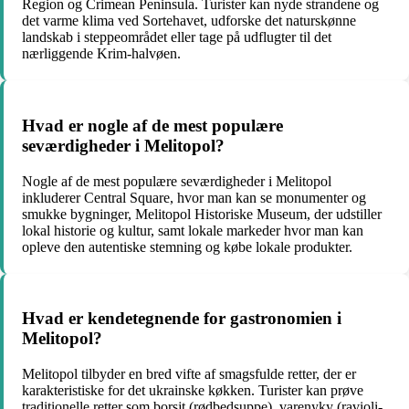
Region og Crimean Peninsula. Turister kan nyde strandene og
det varme klima ved Sortehavet, udforske det naturskønne
landskab i steppeområdet eller tage på udflugter til det
nærliggende Krim-halvøen.
Hvad er nogle af de mest populære
seværdigheder i Melitopol?
Nogle af de mest populære seværdigheder i Melitopol
inkluderer Central Square, hvor man kan se monumenter og
smukke bygninger, Melitopol Historiske Museum, der udstiller
lokal historie og kultur, samt lokale markeder hvor man kan
opleve den autentiske stemning og købe lokale produkter.
Hvad er kendetegnende for gastronomien i
Melitopol?
Melitopol tilbyder en bred vifte af smagsfulde retter, der er
karakteristiske for det ukrainske køkken. Turister kan prøve
traditionelle retter som borsjt (rødbedsuppe), varenyky (ravioli-