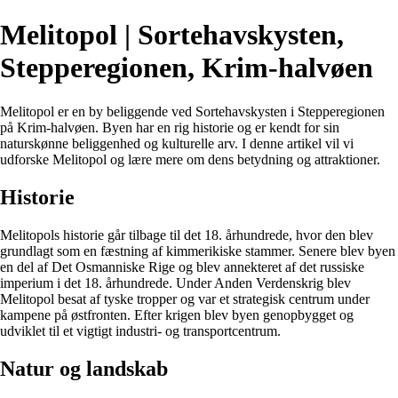
Melitopol | Sortehavskysten,
Stepperegionen, Krim-halvøen
Melitopol er en by beliggende ved Sortehavskysten i Stepperegionen
på Krim-halvøen. Byen har en rig historie og er kendt for sin
naturskønne beliggenhed og kulturelle arv. I denne artikel vil vi
udforske Melitopol og lære mere om dens betydning og attraktioner.
Historie
Melitopols historie går tilbage til det 18. århundrede, hvor den blev
grundlagt som en fæstning af kimmerikiske stammer. Senere blev byen
en del af Det Osmanniske Rige og blev annekteret af det russiske
imperium i det 18. århundrede. Under Anden Verdenskrig blev
Melitopol besat af tyske tropper og var et strategisk centrum under
kampene på østfronten. Efter krigen blev byen genopbygget og
udviklet til et vigtigt industri- og transportcentrum.
Natur og landskab