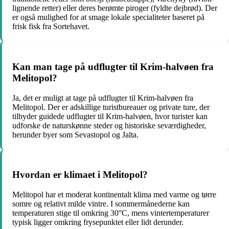
lignende retter) eller deres berømte piroger (fyldte dejbrød). Der
er også mulighed for at smage lokale specialiteter baseret på
frisk fisk fra Sortehavet.
Kan man tage på udflugter til Krim-halvøen fra
Melitopol?
Ja, det er muligt at tage på udflugter til Krim-halvøen fra
Melitopol. Der er adskillige turistbureauer og private ture, der
tilbyder guidede udflugter til Krim-halvøen, hvor turister kan
udforske de naturskønne steder og historiske seværdigheder,
herunder byer som Sevastopol og Jalta.
Hvordan er klimaet i Melitopol?
Melitopol har et moderat kontinentalt klima med varme og tørre
somre og relativt milde vintre. I sommermånederne kan
temperaturen stige til omkring 30°C, mens vintertemperaturer
typisk ligger omkring frysepunktet eller lidt derunder.