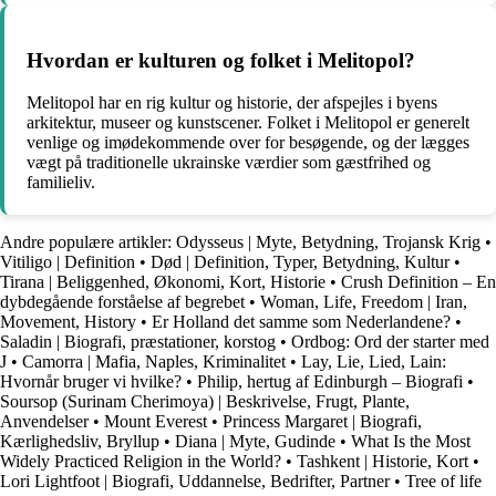
Hvordan er kulturen og folket i Melitopol?
Melitopol har en rig kultur og historie, der afspejles i byens
arkitektur, museer og kunstscener. Folket i Melitopol er generelt
venlige og imødekommende over for besøgende, og der lægges
vægt på traditionelle ukrainske værdier som gæstfrihed og
familieliv.
Andre populære artikler:
Odysseus | Myte, Betydning, Trojansk Krig
•
Vitiligo | Definition
•
Død | Definition, Typer, Betydning, Kultur
•
Tirana | Beliggenhed, Økonomi, Kort, Historie
•
Crush Definition – En
dybdegående forståelse af begrebet
•
Woman, Life, Freedom | Iran,
Movement, History
•
Er Holland det samme som Nederlandene?
•
Saladin | Biografi, præstationer, korstog
•
Ordbog: Ord der starter med
J
•
Camorra | Mafia, Naples, Kriminalitet
•
Lay, Lie, Lied, Lain:
Hvornår bruger vi hvilke?
•
Philip, hertug af Edinburgh – Biografi
•
Soursop (Surinam Cherimoya) | Beskrivelse, Frugt, Plante,
Anvendelser
•
Mount Everest
•
Princess Margaret | Biografi,
Kærlighedsliv, Bryllup
•
Diana | Myte, Gudinde
•
What Is the Most
Widely Practiced Religion in the World?
•
Tashkent | Historie, Kort
•
Lori Lightfoot | Biografi, Uddannelse, Bedrifter, Partner
•
Tree of life