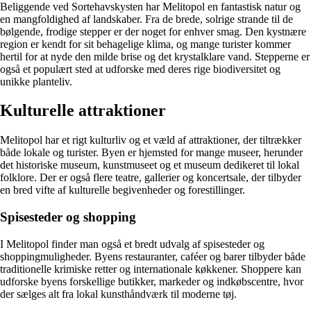
Beliggende ved Sortehavskysten har Melitopol en fantastisk natur og
en mangfoldighed af landskaber. Fra de brede, solrige strande til de
bølgende, frodige stepper er der noget for enhver smag. Den kystnære
region er kendt for sit behagelige klima, og mange turister kommer
hertil for at nyde den milde brise og det krystalklare vand. Stepperne er
også et populært sted at udforske med deres rige biodiversitet og
unikke planteliv.
Kulturelle attraktioner
Melitopol har et rigt kulturliv og et væld af attraktioner, der tiltrækker
både lokale og turister. Byen er hjemsted for mange museer, herunder
det historiske museum, kunstmuseet og et museum dedikeret til lokal
folklore. Der er også flere teatre, gallerier og koncertsale, der tilbyder
en bred vifte af kulturelle begivenheder og forestillinger.
Spisesteder og shopping
I Melitopol finder man også et bredt udvalg af spisesteder og
shoppingmuligheder. Byens restauranter, caféer og barer tilbyder både
traditionelle krimiske retter og internationale køkkener. Shoppere kan
udforske byens forskellige butikker, markeder og indkøbscentre, hvor
der sælges alt fra lokal kunsthåndværk til moderne tøj.