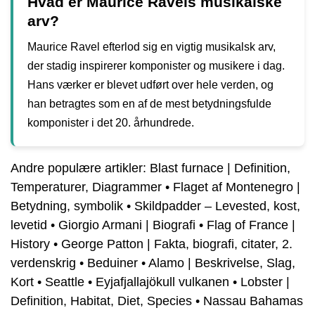
Hvad er Maurice Ravels musikalske
arv?
Maurice Ravel efterlod sig en vigtig musikalsk arv,
der stadig inspirerer komponister og musikere i dag.
Hans værker er blevet udført over hele verden, og
han betragtes som en af de mest betydningsfulde
komponister i det 20. århundrede.
Andre populære artikler:
Blast furnace | Definition,
Temperaturer, Diagrammer
•
Flaget af Montenegro |
Betydning, symbolik
•
Skildpadder – Levested, kost,
levetid
•
Giorgio Armani | Biografi
•
Flag of France |
History
•
George Patton | Fakta, biografi, citater, 2.
verdenskrig
•
Beduiner
•
Alamo | Beskrivelse, Slag,
Kort
•
Seattle
•
Eyjafjallajökull vulkanen
•
Lobster |
Definition, Habitat, Diet, Species
•
Nassau Bahamas