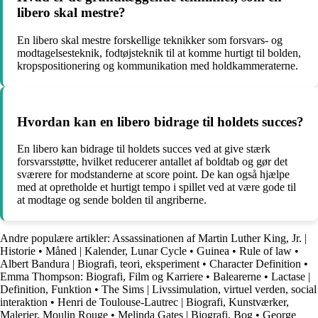
libero skal mestre?
En libero skal mestre forskellige teknikker som forsvars- og
modtagelsesteknik, fodtøjsteknik til at komme hurtigt til bolden,
kropspositionering og kommunikation med holdkammeraterne.
Hvordan kan en libero bidrage til holdets succes?
En libero kan bidrage til holdets succes ved at give stærk
forsvarsstøtte, hvilket reducerer antallet af boldtab og gør det
sværere for modstanderne at score point. De kan også hjælpe
med at opretholde et hurtigt tempo i spillet ved at være gode til
at modtage og sende bolden til angriberne.
Andre populære artikler:
Assassinationen af Martin Luther King, Jr. |
Historie
•
Måned | Kalender, Lunar Cycle
•
Guinea
•
Rule of law
•
Albert Bandura | Biografi, teori, eksperiment
•
Character Definition
•
Emma Thompson: Biografi, Film og Karriere
•
Balearerne
•
Lactase |
Definition, Funktion
•
The Sims | Livssimulation, virtuel verden, social
interaktion
•
Henri de Toulouse-Lautrec | Biografi, Kunstværker,
Malerier, Moulin Rouge
•
Melinda Gates | Biografi, Bog
•
George