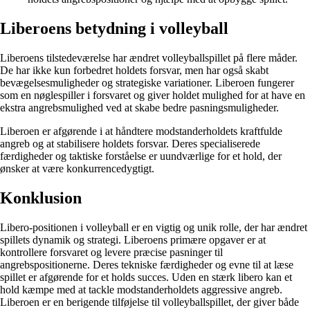
Liberoens betydning i volleyball
Liberoens tilstedeværelse har ændret volleyballspillet på flere måder.
De har ikke kun forbedret holdets forsvar, men har også skabt
bevægelsesmuligheder og strategiske variationer. Liberoen fungerer
som en nøglespiller i forsvaret og giver holdet mulighed for at have en
ekstra angrebsmulighed ved at skabe bedre pasningsmuligheder.
Liberoen er afgørende i at håndtere modstanderholdets kraftfulde
angreb og at stabilisere holdets forsvar. Deres specialiserede
færdigheder og taktiske forståelse er uundværlige for et hold, der
ønsker at være konkurrencedygtigt.
Konklusion
Libero-positionen i volleyball er en vigtig og unik rolle, der har ændret
spillets dynamik og strategi. Liberoens primære opgaver er at
kontrollere forsvaret og levere præcise pasninger til
angrebspositionerne. Deres tekniske færdigheder og evne til at læse
spillet er afgørende for et holds succes. Uden en stærk libero kan et
hold kæmpe med at tackle modstanderholdets aggressive angreb.
Liberoen er en berigende tilføjelse til volleyballspillet, der giver både