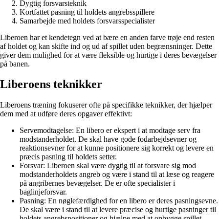
Dygtig forsvarsteknik
Kortfattet pasning til holdets angrebsspillere
Samarbejde med holdets forsvarsspecialister
Liberoen har et kendetegn ved at bære en anden farve trøje end resten
af ​​holdet og kan skifte ind og ud af spillet uden begrænsninger. Dette
giver dem mulighed for at være fleksible og hurtige i deres bevægelser
på banen.
Liberoens teknikker
Liberoens træning fokuserer ofte på specifikke teknikker, der hjælper
dem med at udføre deres opgaver effektivt:
Servemodtagelse: En libero er ekspert i at modtage serv fra
modstanderholdet. De skal have gode fodarbejdsevner og
reaktionsevner for at kunne positionere sig korrekt og levere en
præcis pasning til holdets setter.
Forsvar: Liberoen skal være dygtig til at forsvare sig mod
modstanderholdets angreb og være i stand til at læse og reagere
på angribernes bevægelser. De er ofte specialister i
baglinjeforsvar.
Pasning: En nøglefærdighed for en libero er deres pasningsevne.
De skal være i stand til at levere præcise og hurtige pasninger til
holdets angrebspositioner og hjælpe med at opbygge spillet.