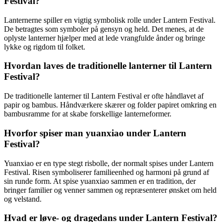
Festival?
Lanternerne spiller en vigtig symbolisk rolle under Lantern Festival.
De betragtes som symboler på gensyn og held. Det menes, at de
oplyste lanterner hjælper med at lede vrangfulde ånder og bringe
lykke og rigdom til folket.
Hvordan laves de traditionelle lanterner til Lantern
Festival?
De traditionelle lanterner til Lantern Festival er ofte håndlavet af
papir og bambus. Håndværkere skærer og folder papiret omkring en
bambusramme for at skabe forskellige lanterneformer.
Hvorfor spiser man yuanxiao under Lantern
Festival?
Yuanxiao er en type stegt risbolle, der normalt spises under Lantern
Festival. Risen symboliserer familieenhed og harmoni på grund af
sin runde form. At spise yuanxiao sammen er en tradition, der
bringer familier og venner sammen og repræsenterer ønsket om held
og velstand.
Hvad er løve- og dragedans under Lantern Festival?