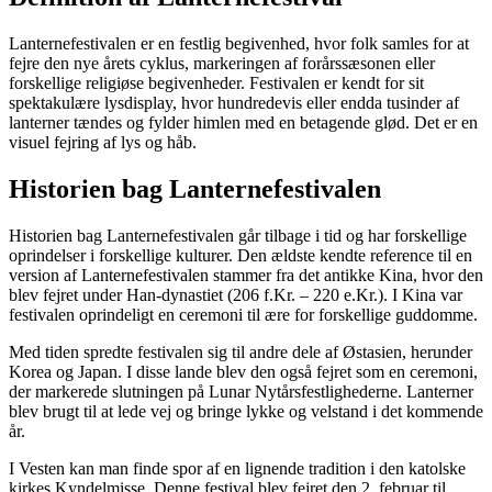
Lanternefestivalen er en festlig begivenhed, hvor folk samles for at
fejre den nye årets cyklus, markeringen af forårssæsonen eller
forskellige religiøse begivenheder. Festivalen er kendt for sit
spektakulære lysdisplay, hvor hundredevis eller endda tusinder af
lanterner tændes og fylder himlen med en betagende glød. Det er en
visuel fejring af lys og håb.
Historien bag Lanternefestivalen
Historien bag Lanternefestivalen går tilbage i tid og har forskellige
oprindelser i forskellige kulturer. Den ældste kendte reference til en
version af Lanternefestivalen stammer fra det antikke Kina, hvor den
blev fejret under Han-dynastiet (206 f.Kr. – 220 e.Kr.). I Kina var
festivalen oprindeligt en ceremoni til ære for forskellige guddomme.
Med tiden spredte festivalen sig til andre dele af Østasien, herunder
Korea og Japan. I disse lande blev den også fejret som en ceremoni,
der markerede slutningen på Lunar Nytårsfestlighederne. Lanterner
blev brugt til at lede vej og bringe lykke og velstand i det kommende
år.
I Vesten kan man finde spor af en lignende tradition i den katolske
kirkes Kyndelmisse. Denne festival blev fejret den 2. februar til