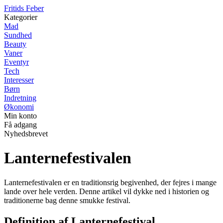
F
ritids
F
eber
Kategorier
Mad
Sundhed
Beauty
Vaner
Eventyr
Tech
Interesser
Børn
Indretning
Økonomi
Min konto
Få adgang
Nyhedsbrevet
Lanternefestivalen
Lanternefestivalen er en traditionsrig begivenhed, der fejres i mange
lande over hele verden. Denne artikel vil dykke ned i historien og
traditionerne bag denne smukke festival.
Definition af Lanternefestival