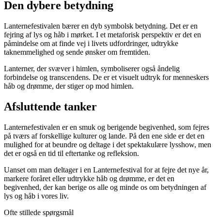
Den dybere betydning
Lanternefestivalen bærer en dyb symbolsk betydning. Det er en
fejring af lys og håb i mørket. I et metaforisk perspektiv er det en
påmindelse om at finde vej i livets udfordringer, udtrykke
taknemmelighed og sende ønsker om fremtiden.
Lanterner, der svæver i himlen, symboliserer også åndelig
forbindelse og transcendens. De er et visuelt udtryk for menneskers
håb og drømme, der stiger op mod himlen.
Afsluttende tanker
Lanternefestivalen er en smuk og berigende begivenhed, som fejres
på tværs af forskellige kulturer og lande. På den ene side er det en
mulighed for at beundre og deltage i det spektakulære lysshow, men
det er også en tid til eftertanke og refleksion.
Uanset om man deltager i en Lanternefestival for at fejre det nye år,
markere foråret eller udtrykke håb og drømme, er det en
begivenhed, der kan berige os alle og minde os om betydningen af ​​
lys og håb i vores liv.
Ofte stillede spørgsmål