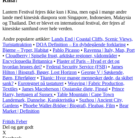
Kina?
Lantern Festival fejres ikke kun i Kina, men også i mange andre
lande med kinesisk diaspora som Singapore, Indonesien, Malaysia
og Thailand. Det er blevet en international festival, der fejres af
kinesiske samfund over hele verden.
Andre populære artikler:
Lands End | Coastal Cliffs, Scenic Views,
Turistattraktion
•
DOA Definition – En dybdegående forklaring
•
Bjørne – Typer, Habitat
•
Pablo Picasso
•
Ravenna | Italy, Map, Port
•
Cloudberry | Spiselig frugt, arktiske regioner, vådområder
•
Encyclopaedia Britannica
•
Plaster of Paris – Hvad er det og
hvordan bruges det?
•
Federal Security Service (FSB)
•
James
Hilton | Biografi, Bøger, Lost Horizon
•
George V | Søskende,
Børn, Efterfølger
•
Titanic: Hvor mange mennesker døde, da skibet
sank?
•
Eurotegnet på tastaturet
•
Weaving | Fabric Production,
Textiles
•
James Macpherson | Ossianske digte, Fingal
•
Prince
Harry, hertugen af Sussex
•
Table Mountain | Cape Town
Landemark, Dannelse, Karakteristika
•
Suzhou | Ancient City,
Gardens
•
Phoebe Waller-Bridge | Biografi, Fleabag, Film
•
Bear
Market | Definition
F
ritids
F
eber
Del og gør godt
X