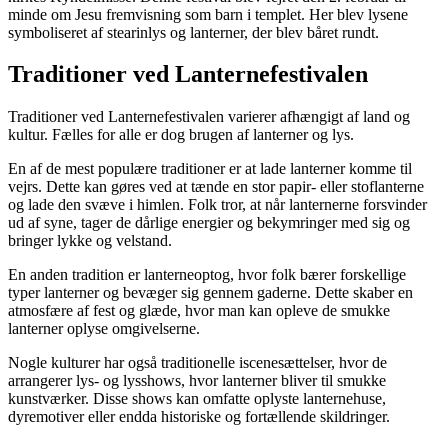
minde om Jesu fremvisning som barn i templet. Her blev lysene
symboliseret af stearinlys og lanterner, der blev båret rundt.
Traditioner ved Lanternefestivalen
Traditioner ved Lanternefestivalen varierer afhængigt af land og
kultur. Fælles for alle er dog brugen af ​​lanterner og lys.
En af de mest populære traditioner er at lade lanterner komme til
vejrs. Dette kan gøres ved at tænde en stor papir- eller stoflanterne
og lade den svæve i himlen. Folk tror, ​​at når lanternerne forsvinder
ud af syne, tager de dårlige energier og bekymringer med sig og
bringer lykke og velstand.
En anden tradition er lanterneoptog, hvor folk bærer forskellige
typer lanterner og bevæger sig gennem gaderne. Dette skaber en
atmosfære af fest og glæde, hvor man kan opleve de smukke
lanterner oplyse omgivelserne.
Nogle kulturer har også traditionelle iscenesættelser, hvor de
arrangerer lys- og lysshows, hvor lanterner bliver til smukke
kunstværker. Disse shows kan omfatte oplyste lanternehuse,
dyremotiver eller endda historiske og fortællende skildringer.