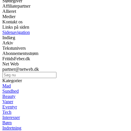
Støttegiver
Affiliatepartner
Allieret
Medier
Kontakt os
Links på siden
Sidenavigation
Indlæg
Arkiv
Tekstunivers
Abonnementsstrøm
FritidsFeber.dk
Net Web
partner@netweb.dk
Kategorier
Mad
Sundhed
Beauty
Vaner
Eventyr
Tech
Interesser
Børn
Indretning