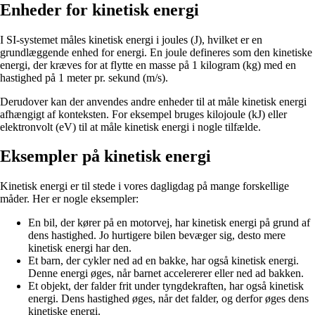
Enheder for kinetisk energi
I SI-systemet måles kinetisk energi i joules (J), hvilket er en
grundlæggende enhed for energi. En joule defineres som den kinetiske
energi, der kræves for at flytte en masse på 1 kilogram (kg) med en
hastighed på 1 meter pr. sekund (m/s).
Derudover kan der anvendes andre enheder til at måle kinetisk energi
afhængigt af konteksten. For eksempel bruges kilojoule (kJ) eller
elektronvolt (eV) til at måle kinetisk energi i nogle tilfælde.
Eksempler på kinetisk energi
Kinetisk energi er til stede i vores dagligdag på mange forskellige
måder. Her er nogle eksempler:
En bil, der kører på en motorvej, har kinetisk energi på grund af
dens hastighed. Jo hurtigere bilen bevæger sig, desto mere
kinetisk energi har den.
Et barn, der cykler ned ad en bakke, har også kinetisk energi.
Denne energi øges, når barnet accelererer eller ned ad bakken.
Et objekt, der falder frit under tyngdekraften, har også kinetisk
energi. Dens hastighed øges, når det falder, og derfor øges dens
kinetiske energi.