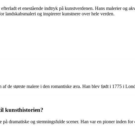
 efterladt et enestående indtryk på kunstverdenen. Hans malerier og akva
 for landskabsmaleri og inspirerer kunstnere over hele verden.
 af de største malere i den romantiske æra. Han blev født i 1775 i Lon
il kunsthistorien?
e på dramatiske og stemningsfulde scener. Han var en pioner inden for d