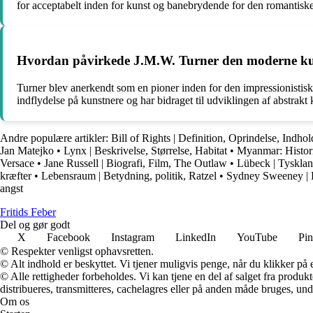
for acceptabelt inden for kunst og banebrydende for den romantiske
Hvordan påvirkede J.M.W. Turner den moderne ku
Turner blev anerkendt som en pioner inden for den impressionistisk
indflydelse på kunstnere og har bidraget til udviklingen af abstrakt 
Andre populære artikler:
Bill of Rights | Definition, Oprindelse, Indhol
Jan Matejko
•
Lynx | Beskrivelse, Størrelse, Habitat
•
Myanmar: Histori
Versace
•
Jane Russell | Biografi, Film, The Outlaw
•
Lübeck | Tyskland
kræfter
•
Lebensraum | Betydning, politik, Ratzel
•
Sydney Sweeney | 
angst
F
ritids
F
eber
Del og gør godt
X
Facebook
Instagram
LinkedIn
YouTube
Pin
© Respekter venligst ophavsretten.
© Alt indhold er beskyttet. Vi tjener muligvis penge, når du klikker på e
© Alle rettigheder forbeholdes. Vi kan tjene en del af salget fra produk
distribueres, transmitteres, cachelagres eller på anden måde bruges, und
Om os