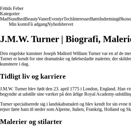
F
ritids
F
eber
Kategorier
Mad
Sundhed
Beauty
Vaner
Eventyr
Tech
Interesser
Børn
Indretning
Økono
Min konto
Få adgang
Nyhedsbrevet
J.M.W. Turner | Biografi, Maleri
Den engelske kunstner Joseph Mallord William Turner var en af ​​de mes
Turner er kendt for sine dramatiske og følelsesladte malerier, der skild
kunstnere i dag.
Tidligt liv og karriere
J.M.W. Turner blev født den 23. april 1775 i London, England. Han viste
begyndte at udstille sine værker på den årlige Royal Academy-udstillin
Turner specialiserede sig i landskabsmaleri og blev kendt for sin evne ti
rejser førte ham til steder som Alperne, Italien, Frankrig, Holland og 
Malerier og stilarter