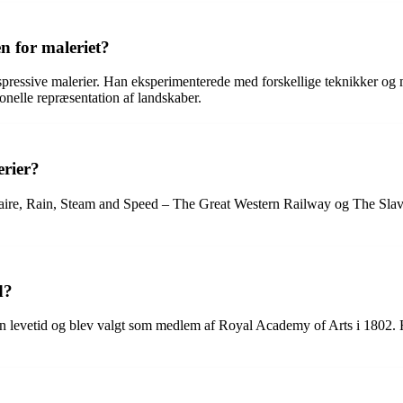
n for maleriet?
spressive malerier. Han eksperimenterede med forskellige teknikker og
onelle repræsentation af landskaber.
erier?
ire, Rain, Steam and Speed – The Great Western Railway og The Slave 
d?
sin levetid og blev valgt som medlem af Royal Academy of Arts i 1802. 