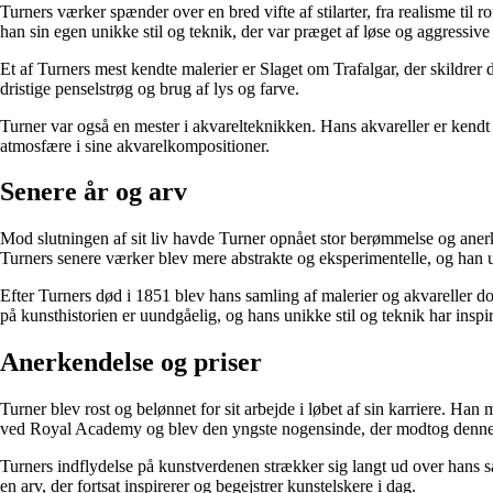
Turners værker spænder over en bred vifte af stilarter, fra realisme ti
han sin egen unikke stil og teknik, der var præget af løse og aggressiv
Et af Turners mest kendte malerier er Slaget om Trafalgar, der skild
dristige penselstrøg og brug af lys og farve.
Turner var også en mester i akvarelteknikken. Hans akvareller er kendt 
atmosfære i sine akvarelkompositioner.
Senere år og arv
Mod slutningen af sit liv havde Turner opnået stor berømmelse og aner
Turners senere værker blev mere abstrakte og eksperimentelle, og han u
Efter Turners død i 1851 blev hans samling af malerier og akvareller do
på kunsthistorien er uundgåelig, og hans unikke stil og teknik har inspi
Anerkendelse og priser
Turner blev rost og belønnet for sit arbejde i løbet af sin karriere. H
ved Royal Academy og blev den yngste nogensinde, der modtog denne
Turners indflydelse på kunstverdenen strækker sig langt ud over hans sa
en arv, der fortsat inspirerer og begejstrer kunstelskere i dag.