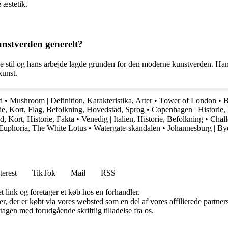
 æstetik.
nstverden generelt?
e stil og hans arbejde lagde grunden for den moderne kunstverden. Hans 
kunst.
d
•
Mushroom | Definition, Karakteristika, Arter
•
Tower of London
•
B
e, Kort, Flag, Befolkning, Hovedstad, Sprog
•
Copenhagen | Historie,
, Kort, Historie, Fakta
•
Venedig | Italien, Historie, Befolkning
•
Chall
Euphoria, The White Lotus
•
Watergate-skandalen
•
Johannesburg | Bye
terest
TikTok
Mail
RSS
t link og foretager et køb hos en forhandler.
ter, der er købt via vores websted som en del af vores affilierede partn
tagen med forudgående skriftlig tilladelse fra os.