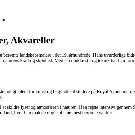
mi
er, Akvareller
t berømte landskabsmalere i det 19. århundrede. Hans uvurderlige bidra
rer naturens kraft og skønhed. Med sin unikke stil og teknik har han form
 tidligt talent for kunst og begyndte at studere på Royal Academy of Art
g.
l at skildre lyset og atmosfæren i naturen. Han rejste intensivt gennem S
Skotland, hvor han malede nogle af sine mest berømte værker.