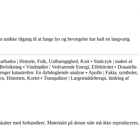
unikke tilgang til at fange lys og bevægelse har haft en langvarig
arbados | Historie, Folk, Uafhængighed, Kort
•
Stańczyk | maleri af
 Befolkning
•
Vindmøller | Vedvarende Energi, Effektivitet
•
Donatella
enger katastrofen: En dybdegående analyse
•
Apollo | Fakta, symboler,
n, Historien, Kortet
•
Tranquilizer | Lægemiddelterapi, lindring af
erskaber med forhandlere. Materialet på denne side må ikke reproduceres,