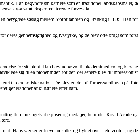
l romantik. Han begyndte sin karriere som en traditionel landskabsmaler
e penselstrøg samt eksperimenterende farvevalg.
rer den berygtede søslag mellem Storbritannien og Frankrig i 1805. Ha
for deres gennemsigtighed og lysstyrke, og de blev ofte brugt som forst
kendelse for sit talent. Han blev udnævnt til akademimedlem og blev ke
dviklede sig til en pioner inden for det, der senere blev til impressio
neret til den britiske nation. De blev en del af Turner-samlingen på Tat
reret generationer af kunstnere efter ham.
an modtog flere prestigefyldte priser og medaljer, herunder Royal Academ
 ære.
mtid. Hans værker er blevet udstillet og hyldet over hele verden, og de 