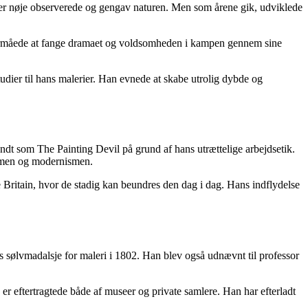
, der nøje observerede og gengav naturen. Men som årene gik, udviklede
n formåede at fange dramaet og voldsomheden i kampen gennem sine
udier til hans malerier. Han evnede at skabe utrolig dybde og
ndt som The Painting Devil på grund af hans utrættelige arbejdsetik.
nismen og modernismen.
e Britain, hvor de stadig kan beundres den dag i dag. Hans indflydelse
ys sølvmadalsje for maleri i 1802. Han blev også udnævnt til professor
er eftertragtede både af museer og private samlere. Han har efterladt