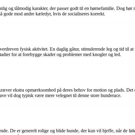
ig og tålmodig karakter, der passer godt til en børnefamilie. Dog bør 
 gode mod andre kæledyr, hvis de socialiseres korrekt.
dreven fysisk aktivitet. En daglig gåtur, stimulerende leg og tid til at
stadier for at forebygge skader og problemer med knogler og led.
t kræver ekstra opmærksomhed på deres behov for motion og plads. Det e
ave vil dog typisk være mere velegnet til denne store hunderace.
de. De er generelt rolige og blide hunde, der kun vil bjeffe, når de fø