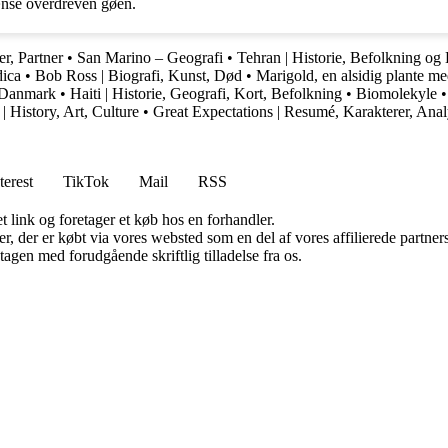
ænse overdreven gøen.
er, Partner
•
San Marino – Geografi
•
Tehran | Historie, Befolkning og 
ica
•
Bob Ross | Biografi, Kunst, Død
•
Marigold, en alsidig plante m
i Danmark
•
Haiti | Historie, Geografi, Kort, Befolkning
•
Biomolekyle
 History, Art, Culture
•
Great Expectations | Resumé, Karakterer, Ana
terest
TikTok
Mail
RSS
t link og foretager et køb hos en forhandler.
ter, der er købt via vores websted som en del af vores affilierede partn
tagen med forudgående skriftlig tilladelse fra os.