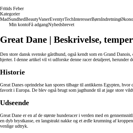
F
ritids
F
eber
Kategorier
Mad
Sundhed
Beauty
Vaner
Eventyr
Tech
Interesser
Børn
Indretning
Økono
Min konto
Få adgang
Nyhedsbrevet
Great Dane | Beskrivelse, temper
Den store dansk svenske gårdhund, også kendt som en Grand Danois, e
hjerter. I denne artikel vil vi udforske denne racer detaljeret, herunder
Historie
Great Danes oprindelse kan spores tilbage til antikkens Egypten, hvor
favorit i Europa. De blev også brugt som jagthunde til at jage store vi
Udseende
Great Dane er en af ​​de største hunderacer i verden med en gennemsni
en dyb brystkasse, en langstrakt nakke og et ædle krumning af kroppen
venlige udtryk.