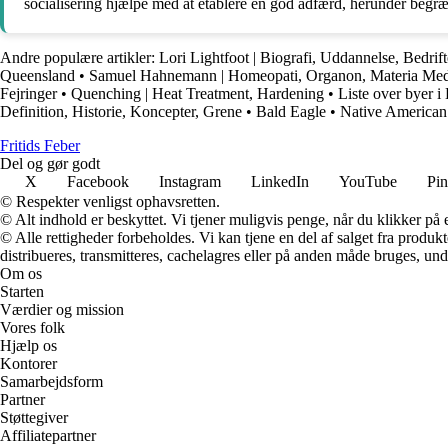
socialisering hjælpe med at etablere en god adfærd, herunder begr
Andre populære artikler:
Lori Lightfoot | Biografi, Uddannelse, Bedrift
Queensland
•
Samuel Hahnemann | Homeopati, Organon, Materia Med
Fejringer
•
Quenching | Heat Treatment, Hardening
•
Liste over byer 
Definition, Historie, Koncepter, Grene
•
Bald Eagle
•
Native American |
F
ritids
F
eber
Del og gør godt
X
Facebook
Instagram
LinkedIn
YouTube
Pin
© Respekter venligst ophavsretten.
© Alt indhold er beskyttet. Vi tjener muligvis penge, når du klikker på e
© Alle rettigheder forbeholdes. Vi kan tjene en del af salget fra produk
distribueres, transmitteres, cachelagres eller på anden måde bruges, und
Om os
Starten
Værdier og mission
Vores folk
Hjælp os
Kontorer
Samarbejdsform
Partner
Støttegiver
Affiliatepartner