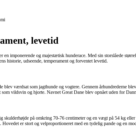
mi
ament, levetid
r en imponerende og majestætisk hunderace. Med sin storslåede størr
 dens historie, udseende, temperament og forventet levetid.
 de blev værdsat som jagthunde og vogtere. Gennem århundrederne blev 
ldt som vildsvin og hjorte. Navnet Great Dane blev opnået uden for Danm
tlig skulderhøjde på omkring 70-76 centimeter og en vægt på 54 kg ell
. Hovedet er stort og velproportioneret med en tydelig pande og en mo