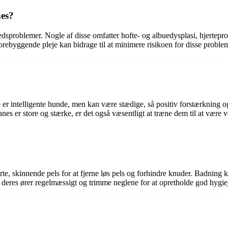
nes?
dsproblemer. Nogle af disse omfatter hofte- og albuedysplasi, hjertepro
rebyggende pleje kan bidrage til at minimere risikoen for disse proble
 er intelligente hunde, men kan være stædige, så positiv forstærkning 
es er store og stærke, er det også væsentligt at træne dem til at være 
te, skinnende pels for at fjerne løs pels og forhindre knuder. Badning 
se deres ører regelmæssigt og trimme neglene for at opretholde god hygiej