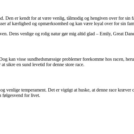
d. Den er kendt for at være venlig, tålmodig og hengiven over for sin 
asser af kærlighed og opmærksomhed og kan være loyal over for sin fami
n. Dens venlige og rolig natur gør mig altid glad – Emily, Great Dane
. Dog kan visse sundhedsmæssige problemer forekomme hos racen, herun
t sikre en sund levetid for denne store race.
g venlige temperament. Det er vigtigt at huske, at denne race kræver o
 følgesvend for livet.