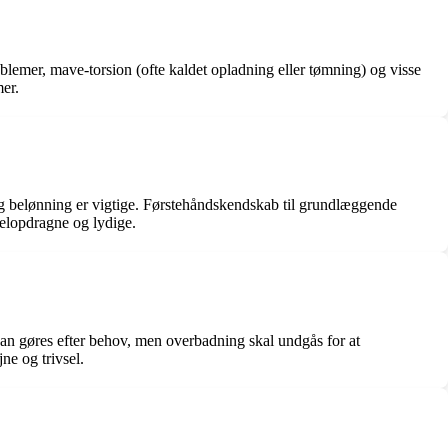
blemer, mave-torsion (ofte kaldet opladning eller tømning) og visse
mer.
og belønning er vigtige. Førstehåndskendskab til grundlæggende
velopdragne og lydige.
kan gøres efter behov, men overbadning skal undgås for at
ne og trivsel.