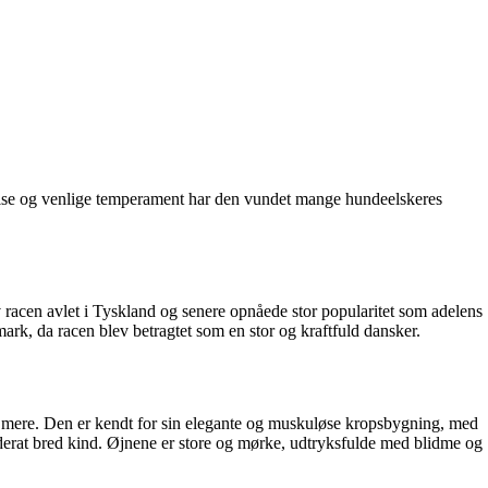
else og venlige temperament har den vundet mange hundeelskeres
racen avlet i Tyskland og senere opnåede stor popularitet som adelens
ark, da racen blev betragtet som en stor og kraftfuld dansker.
er mere. Den er kendt for sin elegante og muskuløse kropsbygning, med
derat bred kind. Øjnene er store og mørke, udtryksfulde med blidme og