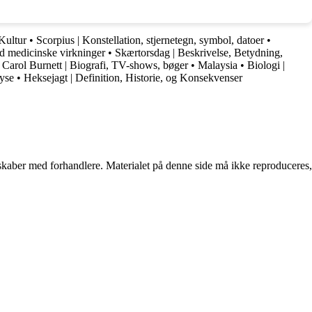
Kultur
•
Scorpius | Konstellation, stjernetegn, symbol, datoer
•
ed medicinske virkninger
•
Skærtorsdag | Beskrivelse, Betydning,
•
Carol Burnett | Biografi, TV-shows, bøger
•
Malaysia
•
Biologi |
lyse
•
Heksejagt | Definition, Historie, og Konsekvenser
erskaber med forhandlere. Materialet på denne side må ikke reproduceres,