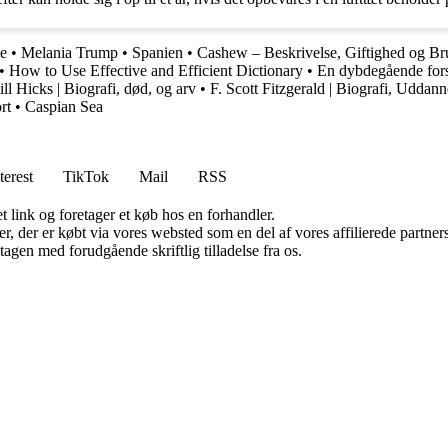
se
•
Melania Trump
•
Spanien
•
Cashew – Beskrivelse, Giftighed og Br
•
How to Use Effective and Efficient Dictionary
•
En dybdegående forst
ill Hicks | Biografi, død, og arv
•
F. Scott Fitzgerald | Biografi, Uddan
rt
•
Caspian Sea
terest
TikTok
Mail
RSS
t link og foretager et køb hos en forhandler.
ter, der er købt via vores websted som en del af vores affilierede partn
tagen med forudgående skriftlig tilladelse fra os.