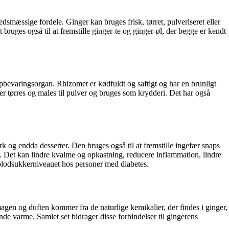
dsmæssige fordele. Ginger kan bruges frisk, tørret, pulveriseret eller
 bruges også til at fremstille ginger-te og ginger-øl, der begge er kendt
opbevaringsorgan. Rhizomet er kødfuldt og saftigt og har en brunligt
ler tørres og males til pulver og bruges som krydderi. Det har også
rk og endda desserter. Den bruges også til at fremstille ingefær snaps
er. Det kan lindre kvalme og opkastning, reducere inflammation, lindre
 blodsukkerniveauet hos personer med diabetes.
agen og duften kommer fra de naturlige kemikalier, der findes i ginger,
de varme. Samlet set bidrager disse forbindelser til gingerens