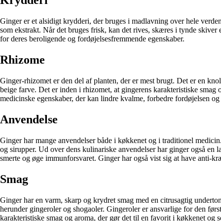
Krydderi
Ginger er et alsidigt krydderi, der bruges i madlavning over hele verden
som ekstrakt. Når det bruges frisk, kan det rives, skæres i tynde skiver 
for deres beroligende og fordøjelsesfremmende egenskaber.
Rhizome
Ginger-rhizomet er den del af planten, der er mest brugt. Det er en kn
beige farve. Det er inden i rhizomet, at gingerens karakteristiske smag
medicinske egenskaber, der kan lindre kvalme, forbedre fordøjelsen og 
Anvendelse
Ginger har mange anvendelser både i køkkenet og i traditionel medicin. D
og sirupper. Ud over dens kulinariske anvendelser har ginger også en la
smerte og øge immunforsvaret. Ginger har også vist sig at have anti-k
Smag
Ginger har en varm, skarp og krydret smag med en citrusagtig undertone.
herunder gingeroler og shogaoler. Gingeroler er ansvarlige for den før
karakteristiske smag og aroma, der gør det til en favorit i køkkenet og so