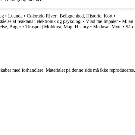
ug
•
Luanda
•
Colorado River | Beliggenhed, Historie, Kort
•
åelse af reaktans i elektronik og psykologi
•
Vlad the Impaler
•
Milan
nelse, Bøger
•
Tiraspol | Moldova, Map, History
•
Medusa | Myte
•
São
erskaber med forhandlere. Materialet på denne side må ikke reproduceres,