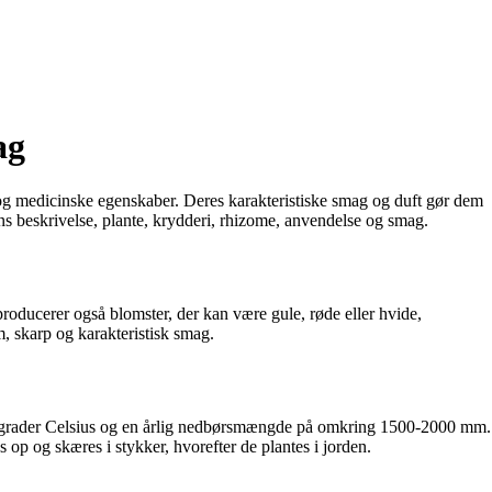
ag
e og medicinske egenskaber. Deres karakteristiske smag og duft gør dem
 dens beskrivelse, plante, krydderi, rhizome, anvendelse og smag.
producerer også blomster, der kan være gule, røde eller hvide,
, skarp og karakteristisk smag.
30 grader Celsius og en årlig nedbørsmængde på omkring 1500-2000 mm.
 op og skæres i stykker, hvorefter de plantes i jorden.