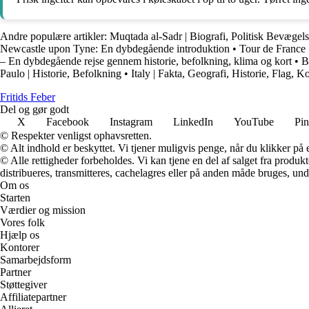
Andre populære artikler:
Muqtada al-Sadr | Biografi, Politisk Bevægel
Newcastle upon Tyne: En dybdegående introduktion
•
Tour de France
– En dybdegående rejse gennem historie, befolkning, klima og kort
•
B
Paulo | Historie, Befolkning
•
Italy | Fakta, Geografi, Historie, Flag, Ko
F
ritids
F
eber
Del og gør godt
X
Facebook
Instagram
LinkedIn
YouTube
Pin
© Respekter venligst ophavsretten.
© Alt indhold er beskyttet. Vi tjener muligvis penge, når du klikker på e
© Alle rettigheder forbeholdes. Vi kan tjene en del af salget fra produk
distribueres, transmitteres, cachelagres eller på anden måde bruges, und
Om os
Starten
Værdier og mission
Vores folk
Hjælp os
Kontorer
Samarbejdsform
Partner
Støttegiver
Affiliatepartner