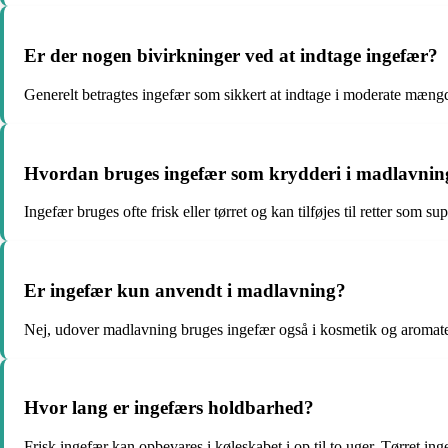
Er der nogen bivirkninger ved at indtage ingefær?
Generelt betragtes ingefær som sikkert at indtage i moderate mæng
Hvordan bruges ingefær som krydderi i madlavnin
Ingefær bruges ofte frisk eller tørret og kan tilføjes til retter som 
Er ingefær kun anvendt i madlavning?
Nej, udover madlavning bruges ingefær også i kosmetik og aromater
Hvor lang er ingefærs holdbarhed?
Frisk ingefær kan opbevares i køleskabet i op til to uger. Tørret ingef