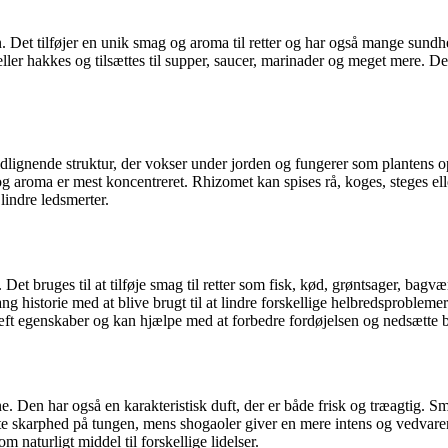
. Det tilføjer en unik smag og aroma til retter og har også mange sundhe
eller hakkes og tilsættes til supper, saucer, marinader og meget mere. Det
oldlignende struktur, der vokser under jorden og fungerer som plantens 
 og aroma er mest koncentreret. Rhizomet kan spises rå, koges, steges el
lindre ledsmerter.
et bruges til at tilføje smag til retter som fisk, kød, grøntsager, bagvæ
ng historie med at blive brugt til at lindre forskellige helbredsproblem
ræft egenskaber og kan hjælpe med at forbedre fordøjelsen og nedsætte
 Den har også en karakteristisk duft, der er både frisk og træagtig. Sm
ste skarphed på tungen, mens shogaoler giver en mere intens og vedvaren
m naturligt middel til forskellige lidelser.