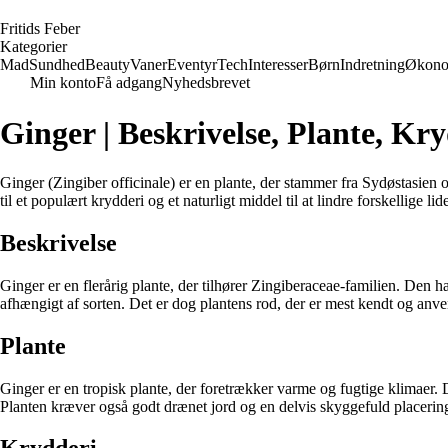
F
ritids
F
eber
Kategorier
Mad
Sundhed
Beauty
Vaner
Eventyr
Tech
Interesser
Børn
Indretning
Økono
Min konto
Få adgang
Nyhedsbrevet
Ginger | Beskrivelse, Plante, K
Ginger (Zingiber officinale) er en plante, der stammer fra Sydøstasien
til et populært krydderi og et naturligt middel til at lindre forskellige
Beskrivelse
Ginger er en flerårig plante, der tilhører Zingiberaceae-familien. Den h
afhængigt af sorten. Det er dog plantens rod, der er mest kendt og anve
Plante
Ginger er en tropisk plante, der foretrækker varme og fugtige klimae
Planten kræver også godt drænet jord og en delvis skyggefuld placering 