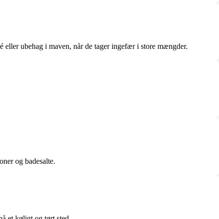
 eller ubehag i maven, når de tager ingefær i store mængder.
oner og badesalte.
å et køligt og tørt sted.