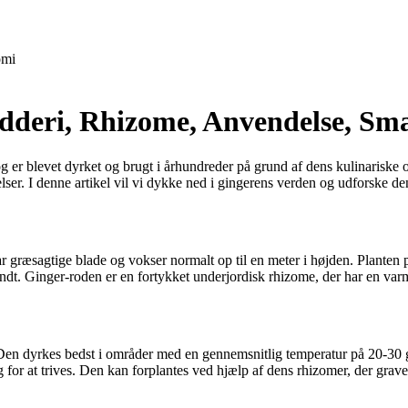
mi
rydderi, Rhizome, Anvendelse, Sm
 og er blevet dyrket og brugt i århundreder på grund af dens kulinarisk
 lidelser. I denne artikel vil vi dykke ned i gingerens verden og udforske
ar græsagtige blade og vokser normalt op til en meter i højden. Planten 
ndt. Ginger-roden er en fortykket underjordisk rhizome, der har en varm
r. Den dyrkes bedst i områder med en gennemsnitlig temperatur på 20-
for at trives. Den kan forplantes ved hjælp af dens rhizomer, der graves