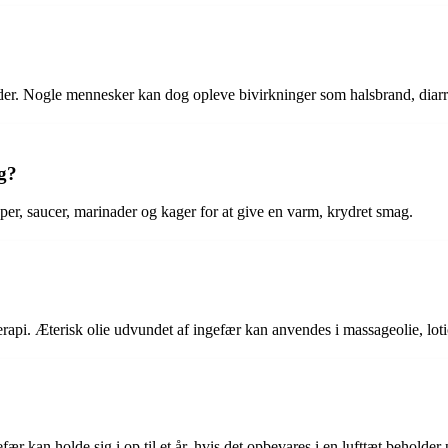
der. Nogle mennesker kan dog opleve bivirkninger som halsbrand, diarré
g?
supper, saucer, marinader og kager for at give en varm, krydret smag.
api. Æterisk olie udvundet af ingefær kan anvendes i massageolie, loti
ær kan holde sig i op til et år, hvis det opbevares i en lufttæt beholder p