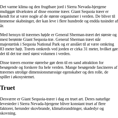
Det varme klima og den frugtbare jord i Sierra Nevada-bjergene
muliggør tilvæksten af disse enorme træer. Giant Sequoia træer er
kendt for at være nogle af de største organismer i verden. De bliver til
immense skabninger, der kan leve i flere hundrede og endda tusinder af
år.
Med hensyn til træernes højde er General Sherman-træet det største og
mest berømte Giant Sequoia-træ. General Sherman træet står
majestætisk i Sequoia National Park og er anslået til at være omkring
83 meter højt. Træets omkreds ved jorden er cirka 31 meter, hvilket gør
det til det træ med størst volumen i verden.
Disse træers enorme størrelse gør dem til en sand attraktion for
besøgende og forskere fra hele verden. Mange besøgende fascineres af
træernes utrolige dimensionsmæssige egenskaber og den rolle, de
spiller i økosystemet.
Truet
Desværre er Giant Sequoia-træer i dag en truet art. Deres naturlige
levesteder i Sierra Nevada-bjergene bliver konstant truet af flere
faktorer, herunder skovbrande, klimaforandringer, skadedyr og
skovning.