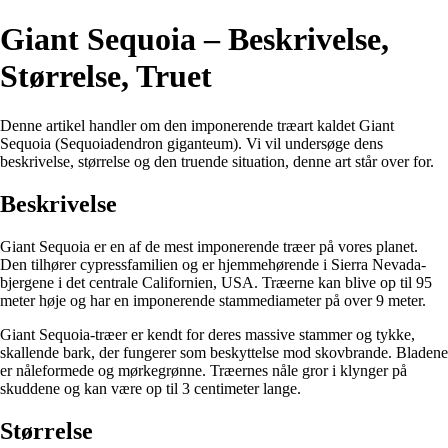
Giant Sequoia – Beskrivelse,
Størrelse, Truet
Denne artikel handler om den imponerende træart kaldet Giant
Sequoia (Sequoiadendron giganteum). Vi vil undersøge dens
beskrivelse, størrelse og den truende situation, denne art står over for.
Beskrivelse
Giant Sequoia er en af de mest imponerende træer på vores planet.
Den tilhører cypressfamilien og er hjemmehørende i Sierra Nevada-
bjergene i det centrale Californien, USA. Træerne kan blive op til 95
meter høje og har en imponerende stammediameter på over 9 meter.
Giant Sequoia-træer er kendt for deres massive stammer og tykke,
skallende bark, der fungerer som beskyttelse mod skovbrande. Bladene
er nåleformede og mørkegrønne. Træernes nåle gror i klynger på
skuddene og kan være op til 3 centimeter lange.
Størrelse