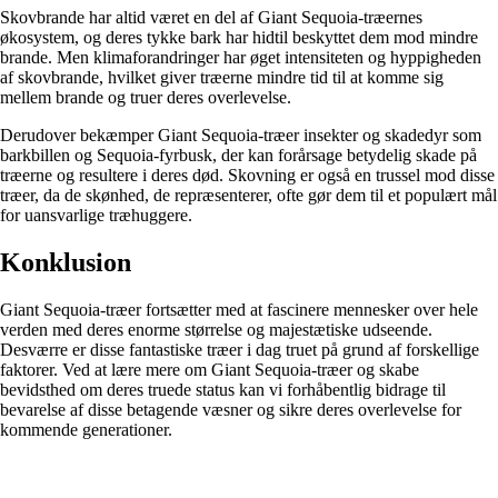
Skovbrande har altid været en del af Giant Sequoia-træernes
økosystem, og deres tykke bark har hidtil beskyttet dem mod mindre
brande. Men klimaforandringer har øget intensiteten og hyppigheden
af skovbrande, hvilket giver træerne mindre tid til at komme sig
mellem brande og truer deres overlevelse.
Derudover bekæmper Giant Sequoia-træer insekter og skadedyr som
barkbillen og Sequoia-fyrbusk, der kan forårsage betydelig skade på
træerne og resultere i deres død. Skovning er også en trussel mod disse
træer, da de skønhed, de repræsenterer, ofte gør dem til et populært mål
for uansvarlige træhuggere.
Konklusion
Giant Sequoia-træer fortsætter med at fascinere mennesker over hele
verden med deres enorme størrelse og majestætiske udseende.
Desværre er disse fantastiske træer i dag truet på grund af forskellige
faktorer. Ved at lære mere om Giant Sequoia-træer og skabe
bevidsthed om deres truede status kan vi forhåbentlig bidrage til
bevarelse af disse betagende væsner og sikre deres overlevelse for
kommende generationer.