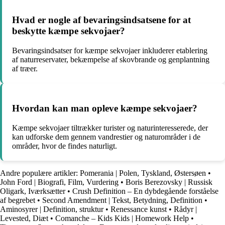
Hvad er nogle af bevaringsindsatsene for at
beskytte kæmpe sekvojaer?
Bevaringsindsatser for kæmpe sekvojaer inkluderer etablering
af naturreservater, bekæmpelse af skovbrande og genplantning
af træer.
Hvordan kan man opleve kæmpe sekvojaer?
Kæmpe sekvojaer tiltrækker turister og naturinteresserede, der
kan udforske dem gennem vandrestier og naturområder i de
områder, hvor de findes naturligt.
Andre populære artikler:
Pomerania | Polen, Tyskland, Østersøen
•
John Ford | Biografi, Film, Vurdering
•
Boris Berezovsky | Russisk
Oligark, Iværksætter
•
Crush Definition – En dybdegående forståelse
af begrebet
•
Second Amendment | Tekst, Betydning, Definition
•
Aminosyrer | Definition, struktur
•
Renessance kunst
•
Rådyr |
Levested, Diæt
•
Comanche – Kids Kids | Homework Help
•