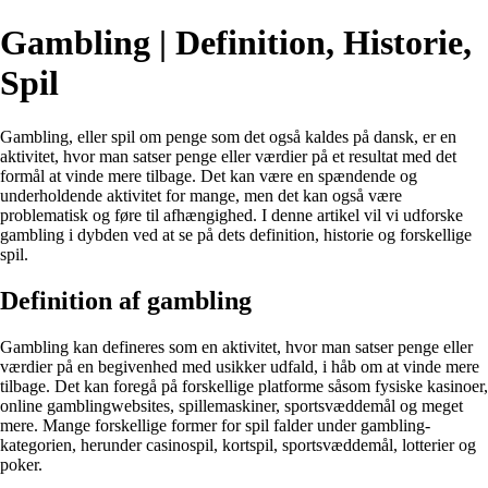
Gambling | Definition, Historie,
Spil
Gambling, eller spil om penge som det også kaldes på dansk, er en
aktivitet, hvor man satser penge eller værdier på et resultat med det
formål at vinde mere tilbage. Det kan være en spændende og
underholdende aktivitet for mange, men det kan også være
problematisk og føre til afhængighed. I denne artikel vil vi udforske
gambling i dybden ved at se på dets definition, historie og forskellige
spil.
Definition af gambling
Gambling kan defineres som en aktivitet, hvor man satser penge eller
værdier på en begivenhed med usikker udfald, i håb om at vinde mere
tilbage. Det kan foregå på forskellige platforme såsom fysiske kasinoer,
online gamblingwebsites, spillemaskiner, sportsvæddemål og meget
mere. Mange forskellige former for spil falder under gambling-
kategorien, herunder casinospil, kortspil, sportsvæddemål, lotterier og
poker.