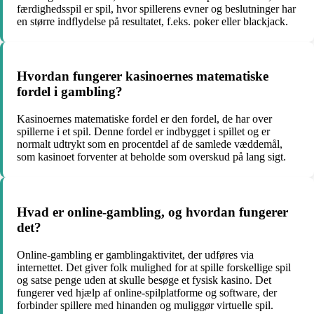
færdighedsspil er spil, hvor spillerens evner og beslutninger har
en større indflydelse på resultatet, f.eks. poker eller blackjack.
Hvordan fungerer kasinoernes matematiske
fordel i gambling?
Kasinoernes matematiske fordel er den fordel, de har over
spillerne i et spil. Denne fordel er indbygget i spillet og er
normalt udtrykt som en procentdel af de samlede væddemål,
som kasinoet forventer at beholde som overskud på lang sigt.
Hvad er online-gambling, og hvordan fungerer
det?
Online-gambling er gamblingaktivitet, der udføres via
internettet. Det giver folk mulighed for at spille forskellige spil
og satse penge uden at skulle besøge et fysisk kasino. Det
fungerer ved hjælp af online-spilplatforme og software, der
forbinder spillere med hinanden og muliggør virtuelle spil.