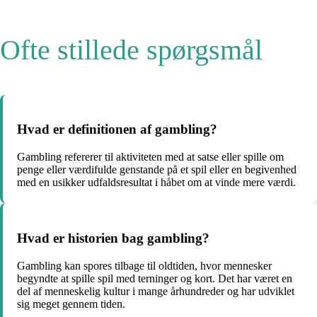
Ofte stillede spørgsmål
Hvad er definitionen af ​​gambling?
Gambling refererer til aktiviteten med at satse eller spille om
penge eller værdifulde genstande på et spil eller en begivenhed
med en usikker udfaldsresultat i håbet om at vinde mere værdi.
Hvad er historien bag gambling?
Gambling kan spores tilbage til oldtiden, hvor mennesker
begyndte at spille spil med terninger og kort. Det har været en
del af menneskelig kultur i mange århundreder og har udviklet
sig meget gennem tiden.