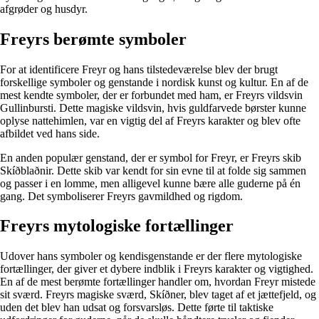
afgrøder og husdyr.
Freyrs berømte symboler
For at identificere Freyr og hans tilstedeværelse blev der brugt
forskellige symboler og genstande i nordisk kunst og kultur. En af de
mest kendte symboler, der er forbundet med ham, er Freyrs vildsvin
Gullinbursti. Dette magiske vildsvin, hvis guldfarvede børster kunne
oplyse nattehimlen, var en vigtig del af Freyrs karakter og blev ofte
afbildet ved hans side.
En anden populær genstand, der er symbol for Freyr, er Freyrs skib
Skíðblaðnir. Dette skib var kendt for sin evne til at folde sig sammen
og passer i en lomme, men alligevel kunne bære alle guderne på én
gang. Det symboliserer Freyrs gavmildhed og rigdom.
Freyrs mytologiske fortællinger
Udover hans symboler og kendisgenstande er der flere mytologiske
fortællinger, der giver et dybere indblik i Freyrs karakter og vigtighed.
En af de mest berømte fortællinger handler om, hvordan Freyr mistede
sit sværd. Freyrs magiske sværd, Skíðner, blev taget af et jættefjeld, og
uden det blev han udsat og forsvarsløs. Dette førte til taktiske