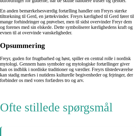
udfordringer for guderne, når de skulle håndtere trusler og fjender.
En anden bemærkelsesværdig fortælling handler om Freyrs stærke
tiltrækning til Gerd, en jættekvinder. Freyrs kærlighed til Gerd fører til
mange forhindringer og prøvelser, men til sidst overvinder Freyr dem
og forenes med sin elskede. Dette symboliserer kærlighedens kraft og
evnen til at overvinde vanskeligheder.
Opsummering
Freyr, guden for frugtbarhed og høst, spiller en central rolle i nordisk
mytologi. Gennem hans symboler og mytologiske fortællinger giver
han os indblik i nordiske traditioner og værdier. Freyrs tilstedeværelse
kan stadig mærkes i nutidens kulturelle begivenheder og fejringer, der
forbinder os med vores forfædres tro og arv.
Ofte stillede spørgsmål