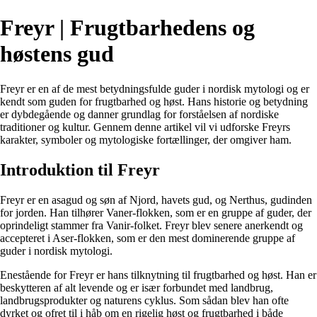
Freyr | Frugtbarhedens og
høstens gud
Freyr er en af ​​de mest betydningsfulde guder i nordisk mytologi og er
kendt som guden for frugtbarhed og høst. Hans historie og betydning
er dybdegående og danner grundlag for forståelsen af ​​nordiske
traditioner og kultur. Gennem denne artikel vil vi udforske Freyrs
karakter, symboler og mytologiske fortællinger, der omgiver ham.
Introduktion til Freyr
Freyr er en asagud og søn af Njord, havets gud, og Nerthus, gudinden
for jorden. Han tilhører Vaner-flokken, som er en gruppe af guder, der
oprindeligt stammer fra Vanir-folket. Freyr blev senere anerkendt og
accepteret i Aser-flokken, som er den mest dominerende gruppe af
guder i nordisk mytologi.
Enestående for Freyr er hans tilknytning til frugtbarhed og høst. Han er
beskytteren af ​​alt levende og er især forbundet med landbrug,
landbrugsprodukter og naturens cyklus. Som sådan blev han ofte
dyrket og ofret til i håb om en rigelig høst og frugtbarhed i både