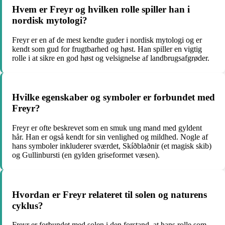
Hvem er Freyr og hvilken rolle spiller han i
nordisk mytologi?
Freyr er en af ​​de mest kendte guder i nordisk mytologi og er
kendt som gud for frugtbarhed og høst. Han spiller en vigtig
rolle i at sikre en god høst og velsignelse af landbrugsafgrøder.
Hvilke egenskaber og symboler er forbundet med
Freyr?
Freyr er ofte beskrevet som en smuk ung mand med gyldent
hår. Han er også kendt for sin venlighed og mildhed. Nogle af
hans symboler inkluderer sværdet, Skíðblaðnir (et magisk skib)
og Gullinbursti (en gylden griseformet væsen).
Hvordan er Freyr relateret til solen og naturens
cyklus?
Freyr er forbundet med solen i den forstand, at hans rolle som