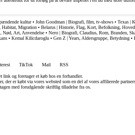
nerkendt for sit forsøg på at bevare imperiet i en tid med store udfordr
spændende kultur
•
John Goodman | Biografi, film, tv-shows
•
Texas | K
 Habitat, Migration
•
Belarus | Historie, Flag, Kort, Befolkning, Hove
æ, Nød, Art, Anvendelse
•
Nero | Biografi, Claudius, Rom, Branden, Sk
kans
•
Kemal Kilicdaroglu
•
Gen Z | Years, Aldersgruppe, Betydning
•
terest
TikTok
Mail
RSS
t link og foretager et køb hos en forhandler.
ter, der er købt via vores websted som en del af vores affilierede partn
tagen med forudgående skriftlig tilladelse fra os.