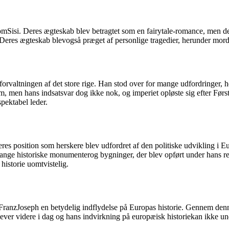
mSisi. Deres ægteskab blev betragtet som en fairytale-romance, men det 
de. Deres ægteskab blevogså præget af personlige tragedier, herunder mor
rvaltningen af ​​det store rige. Han stod over for mange udfordringer, h
m, men hans indsatsvar dog ikke nok, og imperiet opløste sig efter Førs
pektabel leder.
es position som herskere blev udfordret af den politiske udvikling i E
 Mange historiske monumenterog bygninger, der blev opført under hans r
historie uomtvistelig.
FranzJoseph en betydelig indflydelse på Europas historie. Gennem denne 
ver videre i dag og hans indvirkning på europæisk historiekan ikke un