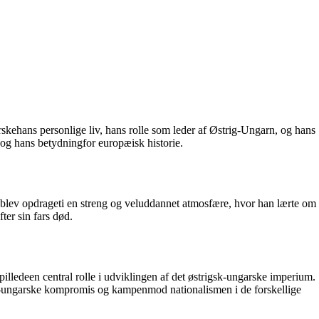
rskehans personlige liv, hans rolle som leder af Østrig-Ungarn, og hans
 og hans betydningfor europæisk historie.
blev opdrageti en streng og veluddannet atmosfære, hvor han lærte om
ter sin fars død.
lledeen central rolle i udviklingen af ​​det østrigsk-ungarske imperium.
rig-ungarske kompromis og kampenmod nationalismen i de forskellige