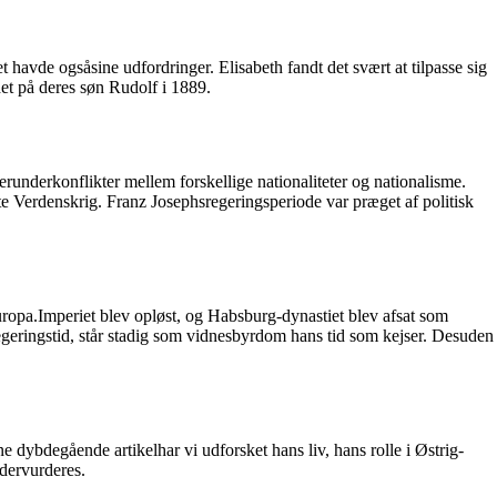
havde ogsåsine udfordringer. Elisabeth fandt det svært at tilpasse sig
det på deres søn Rudolf i 1889.
erunderkonflikter mellem forskellige nationaliteter og nationalisme.
te Verdenskrig. Franz Josephsregeringsperiode var præget af politisk
uropa.Imperiet blev opløst, og Habsburg-dynastiet blev afsat som
egeringstid, står stadig som vidnesbyrdom hans tid som kejser. Desuden
dybdegående artikelhar vi udforsket hans liv, hans rolle i Østrig-
dervurderes.