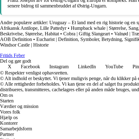
Franz Josephs arv for Østrig-Ungarn og Europa er kompleks. Han er a
senere bidrog til sammenbruddet af Østrig-Ungarn.
Andre populære artikler:
Uruguay – Et land med en rig historie og en 
Afrikansk Antilope, Lille Pattedyr
•
Humpback whale | Størrelse, Sang,
Beskrivelse, Størrelse, Habitat
•
Cobra | Giftig Slangeart
•
Valnød | Tr
AOB Definition
•
Eucharist | Definition, Symboler, Betydning, Signifi
Windsor Castle | Historie
F
ritids
F
eber
Del og gør godt
X
Facebook
Instagram
LinkedIn
YouTube
Pin
© Respekter venligst ophavsretten.
© Alt indhold er beskyttet. Vi tjener muligvis penge, når du klikker på e
© Alle rettigheder forbeholdes. Vi kan tjene en del af salget fra produk
distribueres, transmitteres, cachelagres eller på anden måde bruges, und
Om os
Starten
Værdier og mission
Vores folk
Hjælp os
Kontorer
Samarbejdsform
Partner