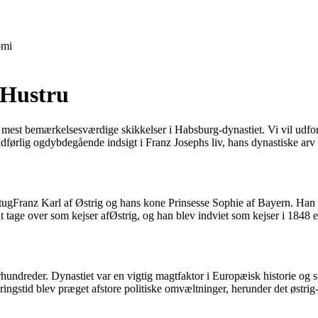
mi
 Hustru
de mest bemærkelsesværdige skikkelser i Habsburg-dynastiet. Vi vil udfo
dførlig ogdybdegående indsigt i Franz Josephs liv, hans dynastiske arv
tugFranz Karl af Østrig og hans kone Prinsesse Sophie af Bayern. Han 
t tage over som kejser afØstrig, og han blev indviet som kejser i 1848 ef
hundreder. Dynastiet var en vigtig magtfaktor i Europæisk historie og spi
eringstid blev præget afstore politiske omvæltninger, herunder det øst