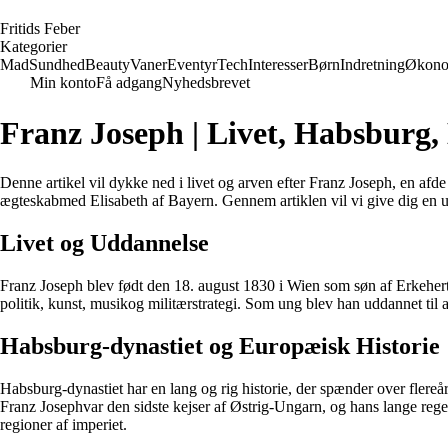
F
ritids
F
eber
Kategorier
Mad
Sundhed
Beauty
Vaner
Eventyr
Tech
Interesser
Børn
Indretning
Økono
Min konto
Få adgang
Nyhedsbrevet
Franz Joseph | Livet, Habsburg,
Denne artikel vil dykke ned i livet og arven efter Franz Joseph, en af
ægteskabmed Elisabeth af Bayern. Gennem artiklen vil vi give dig en u
Livet og Uddannelse
Franz Joseph blev født den 18. august 1830 i Wien som søn af Erkeher
politik, kunst, musikog militærstrategi. Som ung blev han uddannet til a
Habsburg-dynastiet og Europæisk Historie
Habsburg-dynastiet har en lang og rig historie, der spænder over flereår
Franz Josephvar den sidste kejser af Østrig-Ungarn, og hans lange reg
regioner af imperiet.