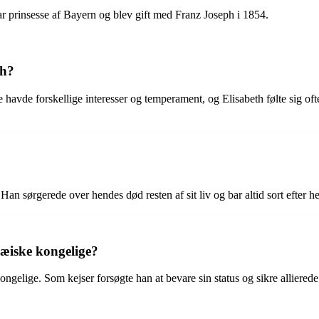
ar prinsesse af Bayern og blev gift med Franz Joseph i 1854.
th?
avde forskellige interesser og temperament, og Elisabeth følte sig ofte
an sørgerede over hendes død resten af ​​sit liv og bar altid sort efter 
æiske kongelige?
gelige. Som kejser forsøgte han at bevare sin status og sikre allierede