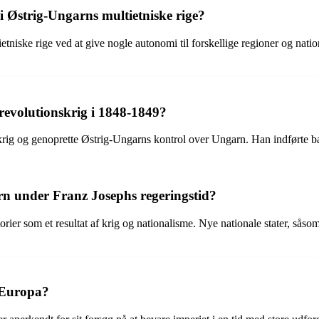
 Østrig-Ungarns multietniske rige?
etniske rige ved at give nogle autonomi til forskellige regioner og natio
evolutionskrig i 1848-1849?
krig og genoprette Østrig-Ungarns kontrol over Ungarn. Han indførte b
rn under Franz Josephs regeringstid?
rier som et resultat af krig og nationalisme. Nye nationale stater, såso
 Europa?