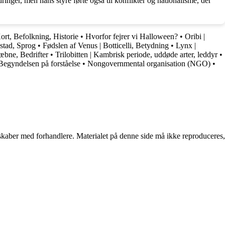
inger, men hans styre førte også til konflikter og nationalisme, der
ort, Befolkning, Historie
•
Hvorfor fejrer vi Halloween?
•
Oribi |
dstad, Sprog
•
Fødslen af Venus | Botticelli, Betydning
•
Lynx |
æbne, Bedrifter
•
Trilobitten | Kambrisk periode, uddøde arter, leddyr
•
Begyndelsen på forståelse
•
Nongovernmental organisation (NGO)
•
erskaber med forhandlere. Materialet på denne side må ikke reproduceres,