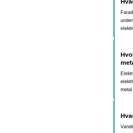
Hva
Farad
under
elektr
Hvor
met
Elekt
elektr
metal
Hva
Vande