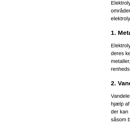
Elektrol
områder
elektrol
1. Met
Elektrol
deres k
metaller
renhedsn
2. Van
Vandelek
hjælp af
der kan 
såsom br