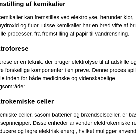
mstilling af kemikalier
mikalier kan fremstilles ved elektrolyse, herunder klor,
ydroxid og fluor. Disse kemikalier har en bred vifte af br
elle processer, fra fremstilling af papir til vandrensning.
ktroforese
orese er en teknik, der bruger elektrolyse til at adskille o
e forskellige komponenter i en prøve. Denne proces spil
olle inden for både medicinske og videnskabelige
ngsområder.
ktrokemiske celler
emiske celler, såsom batterier og brændselsceller, er ba
yseprincipper. Disse enheder anvender elektrokemiske r
roducere og lagre elektrisk energi, hvilket muliggør anvend