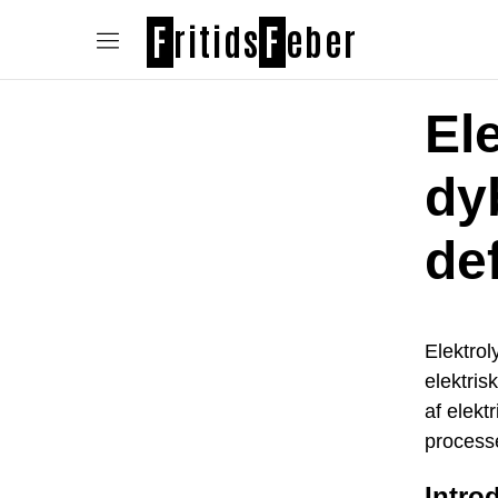
F
ritids
F
eber
El
dy
de
Elektrol
elektris
af elekt
processe
Introd