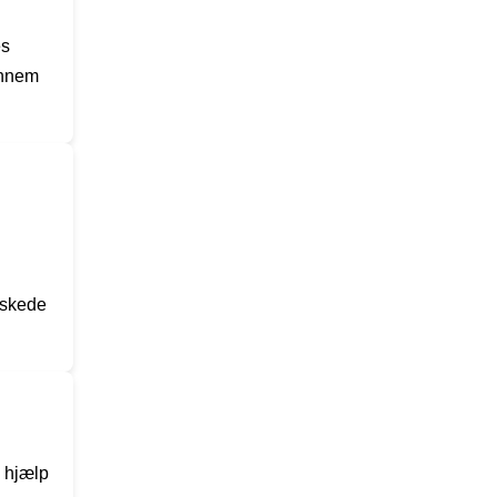
es
ennem
ønskede
d hjælp