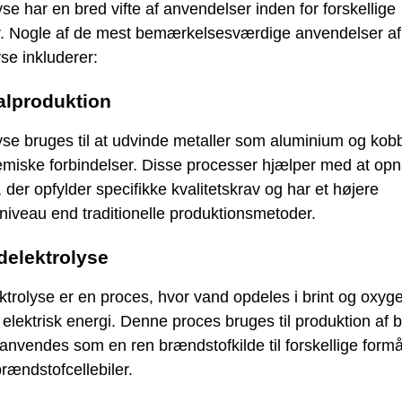
yse har en bred vifte af anvendelser inden for forskellige
. Nogle af de mest bemærkelsesværdige anvendelser af
yse inkluderer:
alproduktion
yse bruges til at udvinde metaller som aluminium og kobb
emiske forbindelser. Disse processer hjælper med at op
, der opfylder specifikke kvalitetskrav og har et højere
iveau end traditionelle produktionsmetoder.
delektrolyse
trolyse er en proces, hvor vand opdeles i brint og oxyg
 elektrisk energi. Denne proces bruges til produktion af b
anvendes som en ren brændstofkilde til forskellige formå
ændstofcellebiler.