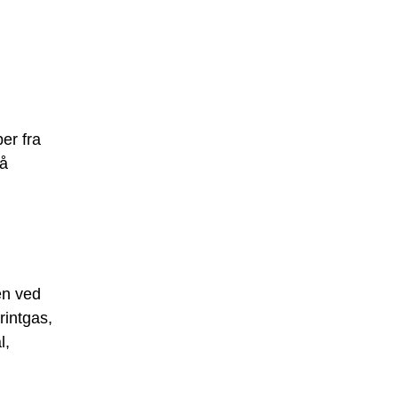
er fra
nå
en ved
rintgas,
l,