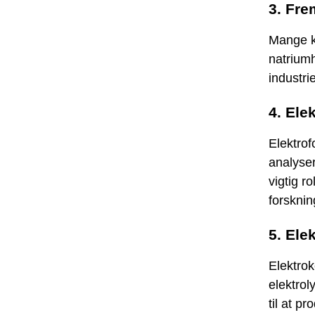
3. Fre
Mange ke
natriumh
industri
4. Ele
Elektrof
analyser
vigtig r
forskni
5. Ele
Elektrok
elektrol
til at p