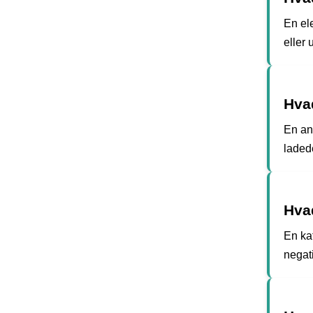
En el
eller 
Hva
En ano
ladede
Hva
En ka
negati