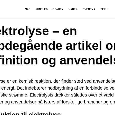
MAD
SUNDHED
BEAUTY
VANER
EVENTYR
TECH
ektrolyse – en
bdegående artikel 
finition og anvendel
yse er en kemisk reaktion, der finder sted ved anvendels
k energi. Det indebærer nedbrydning af en forbindelse v
riske strømme. Electrolysis dækker således over et væld 
r og anvendelser på tværs af forskellige brancher og o
uktion til elektrolyse