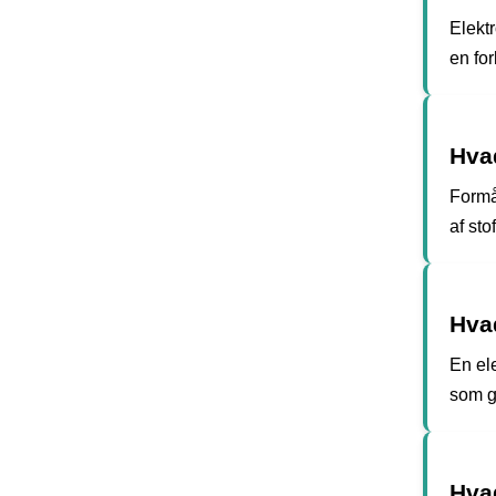
Elektr
en fo
Hva
Formå
af sto
Hvad
En ele
som g
Hva