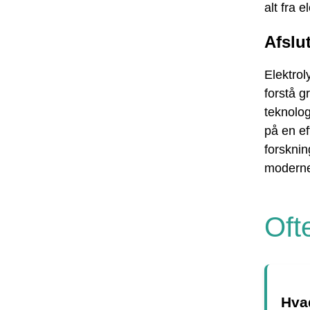
alt fra e
Afslu
Elektrol
forstå g
teknolog
på en ef
forsknin
moderne
Oft
Hvad