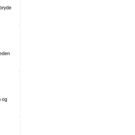
dbryde
heden
m og