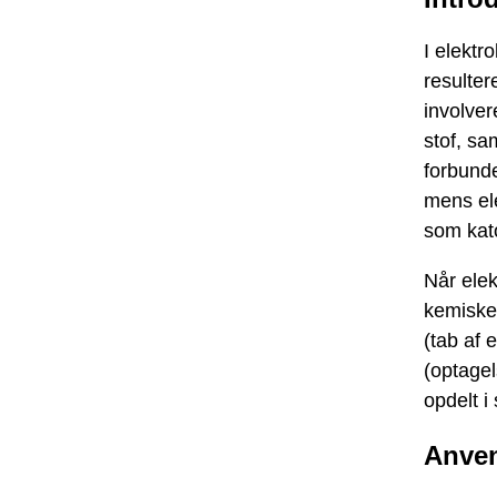
I elektr
resulter
involver
stof, sa
forbunde
mens ele
som kat
Når elek
kemiske 
(tab af 
(optagel
opdelt 
Anven