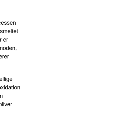
ocessen
 smeltet
r er
anoden,
erer
ellige
xidation
on
bliver