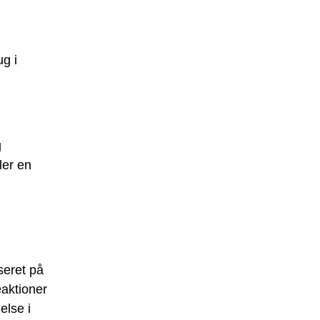
ug i
g
ler en
seret på
eaktioner
else i