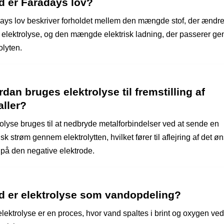
d er Faradays lov?
ays lov beskriver forholdet mellem den mængde stof, der ændr
 elektrolyse, og den mængde elektrisk ladning, der passerer g
olyten.
dan bruges elektrolyse til fremstilling af
aller?
rolyse bruges til at nedbryde metalforbindelser ved at sende en
isk strøm gennem elektrolytten, hvilket fører til aflejring af det 
 på den negative elektrode.
d er elektrolyse som vandopdeling?
lektrolyse er en proces, hvor vand spaltes i brint og oxygen ve