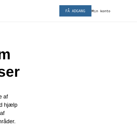
FÅ ADGANG
Min konto
om
ser
e af
ed hjælp
af
mråder.