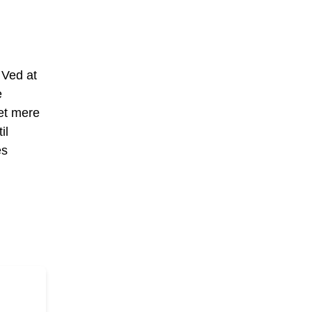
 Ved at
e
get mere
il
es