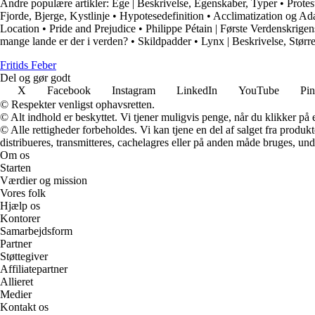
Andre populære artikler:
Ege | Beskrivelse, Egenskaber, Typer
•
Protes
Fjorde, Bjerge, Kystlinje
•
Hypotesedefinition
•
Acclimatization og Ad
Location
•
Pride and Prejudice
•
Philippe Pétain | Første Verdenskrigens
mange lande er der i verden?
•
Skildpadder
•
Lynx | Beskrivelse, Større
F
ritids
F
eber
Del og gør godt
X
Facebook
Instagram
LinkedIn
YouTube
Pin
© Respekter venligst ophavsretten.
© Alt indhold er beskyttet. Vi tjener muligvis penge, når du klikker på e
© Alle rettigheder forbeholdes. Vi kan tjene en del af salget fra produk
distribueres, transmitteres, cachelagres eller på anden måde bruges, und
Om os
Starten
Værdier og mission
Vores folk
Hjælp os
Kontorer
Samarbejdsform
Partner
Støttegiver
Affiliatepartner
Allieret
Medier
Kontakt os