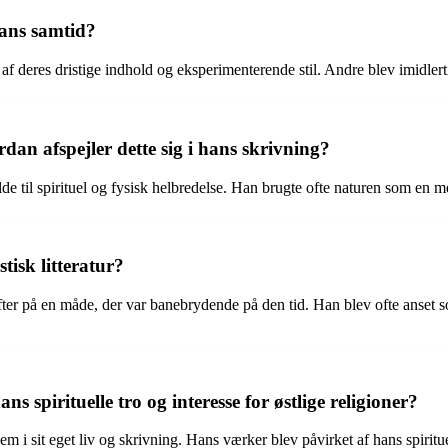
ans samtid?
f deres dristige indhold og eksperimenterende stil. Andre blev imidler
an afspejler dette sig i hans skrivning?
e til spirituel og fysisk helbredelse. Han brugte ofte naturen som en me
isk litteratur?
fter på en måde, der var banebrydende på den tid. Han blev ofte anset so
 spirituelle tro og interesse for østlige religioner?
 dem i sit eget liv og skrivning. Hans værker blev påvirket af hans spiri