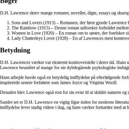
Bøger
D.H. Lawrence skrev mange romaner, noveller, digte, essays og skuespil
Sons and Lovers (1913) – Romanen, der først gjorde Lawrence ber
The Rainbow (1915) – Denne roman udforsker forholdet mellem tr
Women in Love (1920) – En roman om to søstre, der forelsker sig
Lady Chatterleys Lover (1928) – En af Lawrences mest kontrove
Betydning
D.H. Lawrences værker var ekstremt kontroversielle i deres tid. Hans 
Lawrence beundret af mange for sin dybdegående psykologiske indsigt, 
Hans arbejde havde også en betydelig indflydelse på efterfølgende forf
inspirerede senere forfattere som James Joyce og Virginia Woolf.
Desuden blev Lawrence også rost for sin evne til at skildre naturen og de
Samlet set er D.H. Lawrence en vigtig figur inden for moderne litter
indflydelse lever stadig videre i dag, og hans værker fortsætter med at 