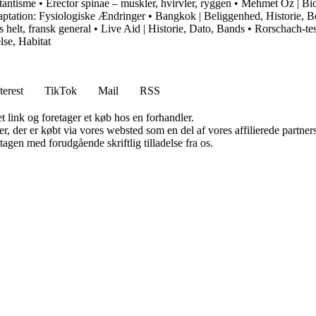
tantisme
•
Erector spinae – muskler, hvirvler, ryggen
•
Mehmet Oz | Bio
aptation: Fysiologiske Ændringer
•
Bangkok | Beliggenhed, Historie, B
 helt, fransk general
•
Live Aid | Historie, Dato, Bands
•
Rorschach-te
lse, Habitat
terest
TikTok
Mail
RSS
t link og foretager et køb hos en forhandler.
ter, der er købt via vores websted som en del af vores affilierede partn
tagen med forudgående skriftlig tilladelse fra os.