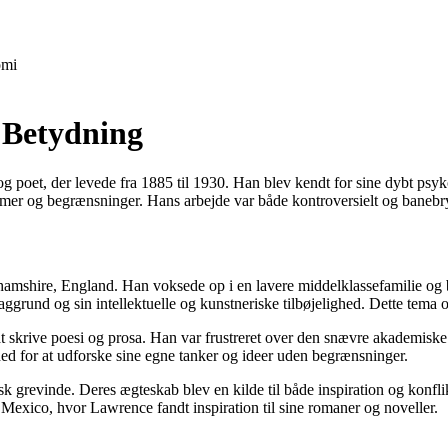
mi
, Betydning
og poet, der levede fra 1885 til 1930. Han blev kendt for sine dybt ps
er og begrænsninger. Hans arbejde var både kontroversielt og banebryden
hire, England. Han voksede op i en lavere middelklassefamilie og blev 
aggrund og sin intellektuelle og kunstneriske tilbøjelighed. Dette tema o
krive poesi og prosa. Han var frustreret over den snævre akademiske in
d for at udforske sine egne tanker og ideer uden begrænsninger.
 grevinde. Deres ægteskab blev en kilde til både inspiration og konflik
g Mexico, hvor Lawrence fandt inspiration til sine romaner og noveller.