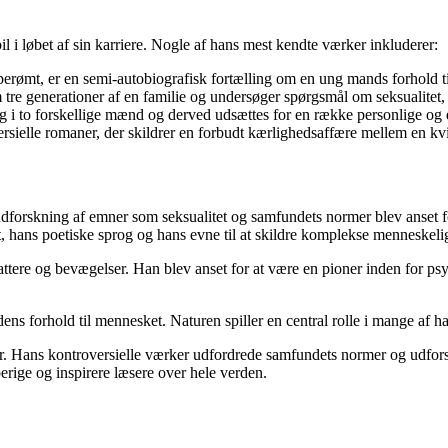
 i løbet af sin karriere. Nogle af hans mest kendte værker inkluderer:
ømt, er en semi-autobiografisk fortælling om en ung mands forhold til
e generationer af en familie og undersøger spørgsmål om seksualitet, 
 i to forskellige mænd og derved udsættes for en række personlige og 
rsielle romaner, der skildrer en forbudt kærlighedsaffære mellem en 
udforskning af emner som seksualitet og samfundets normer blev anset 
hans poetiske sprog og hans evne til at skildre komplekse menneskelige
attere og bevægelser. Han blev anset for at være en pioner inden for ps
ns forhold til mennesket. Naturen spiller en central rolle i mange af hans
atur. Hans kontroversielle værker udfordrede samfundets normer og ud
berige og inspirere læsere over hele verden.