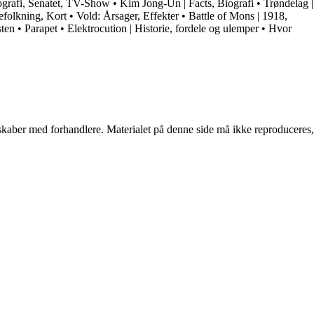
grafi, Senatet, TV-Show
•
Kim Jong-Un | Facts, Biografi
•
Trøndelag |
efolkning, Kort
•
Vold: Årsager, Effekter
•
Battle of Mons | 1918,
sten
•
Parapet
•
Elektrocution | Historie, fordele og ulemper
•
Hvor
erskaber med forhandlere. Materialet på denne side må ikke reproduceres,