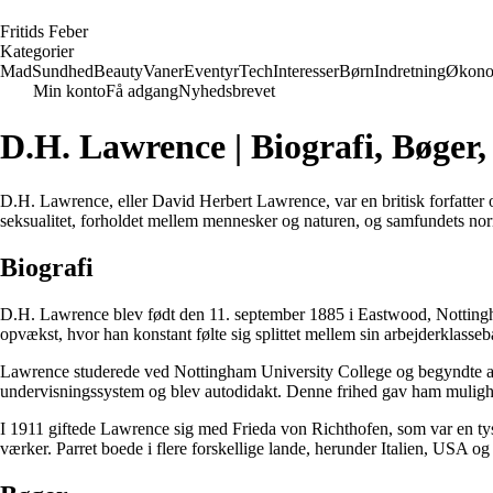
F
ritids
F
eber
Kategorier
Mad
Sundhed
Beauty
Vaner
Eventyr
Tech
Interesser
Børn
Indretning
Økono
Min konto
Få adgang
Nyhedsbrevet
D.H. Lawrence | Biografi, Bøger
D.H. Lawrence, eller David Herbert Lawrence, var en britisk forfatter 
seksualitet, forholdet mellem mennesker og naturen, og samfundets norm
Biografi
D.H. Lawrence blev født den 11. september 1885 i Eastwood, Nottinghams
opvækst, hvor han konstant følte sig splittet mellem sin arbejderklasseb
Lawrence studerede ved Nottingham University College og begyndte at s
undervisningssystem og blev autodidakt. Denne frihed gav ham mulighe
I 1911 giftede Lawrence sig med Frieda von Richthofen, som var en tysk
værker. Parret boede i flere forskellige lande, herunder Italien, USA o