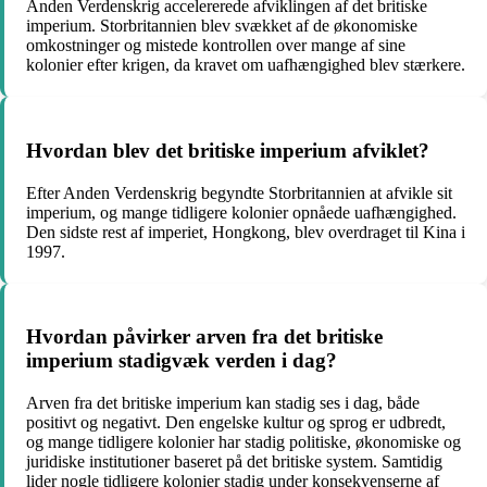
Anden Verdenskrig accelererede afviklingen af det britiske
imperium. Storbritannien blev svækket af de økonomiske
omkostninger og mistede kontrollen over mange af sine
kolonier efter krigen, da kravet om uafhængighed blev stærkere.
Hvordan blev det britiske imperium afviklet?
Efter Anden Verdenskrig begyndte Storbritannien at afvikle sit
imperium, og mange tidligere kolonier opnåede uafhængighed.
Den sidste rest af imperiet, Hongkong, blev overdraget til Kina i
1997.
Hvordan påvirker arven fra det britiske
imperium stadigvæk verden i dag?
Arven fra det britiske imperium kan stadig ses i dag, både
positivt og negativt. Den engelske kultur og sprog er udbredt,
og mange tidligere kolonier har stadig politiske, økonomiske og
juridiske institutioner baseret på det britiske system. Samtidig
lider nogle tidligere kolonier stadig under konsekvenserne af