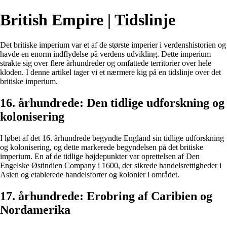
British Empire | Tidslinje
Det britiske imperium var et af de største imperier i verdenshistorien og
havde en enorm indflydelse på verdens udvikling. Dette imperium
strakte sig over flere århundreder og omfattede territorier over hele
kloden. I denne artikel tager vi et nærmere kig på en tidslinje over det
britiske imperium.
16. århundrede: Den tidlige udforskning og
kolonisering
I løbet af det 16. århundrede begyndte England sin tidlige udforskning
og kolonisering, og dette markerede begyndelsen på det britiske
imperium. En af de tidlige højdepunkter var oprettelsen af ​​Den
Engelske Østindien Company i 1600, der sikrede handelsrettigheder i
Asien og etablerede handelsforter og kolonier i området.
17. århundrede: Erobring af Caribien og
Nordamerika