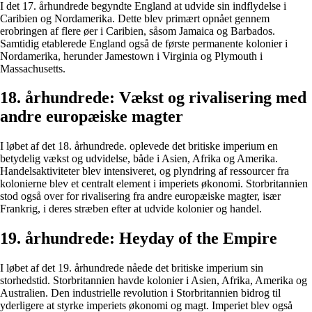
I det 17. århundrede begyndte England at udvide sin indflydelse i
Caribien og Nordamerika. Dette blev primært opnået gennem
erobringen af ​​flere øer i Caribien, såsom Jamaica og Barbados.
Samtidig etablerede England også de første permanente kolonier i
Nordamerika, herunder Jamestown i Virginia og Plymouth i
Massachusetts.
18. århundrede: Vækst og rivalisering med
andre europæiske magter
I løbet af det 18. århundrede. oplevede det britiske imperium en
betydelig vækst og udvidelse, både i Asien, Afrika og Amerika.
Handelsaktiviteter blev intensiveret, og plyndring af ressourcer fra
kolonierne blev et centralt element i imperiets økonomi. Storbritannien
stod også over for rivalisering fra andre europæiske magter, især
Frankrig, i deres stræben efter at udvide kolonier og handel.
19. århundrede: Heyday of the Empire
I løbet af det 19. århundrede nåede det britiske imperium sin
storhedstid. Storbritannien havde kolonier i Asien, Afrika, Amerika og
Australien. Den industrielle revolution i Storbritannien bidrog til
yderligere at styrke imperiets økonomi og magt. Imperiet blev også