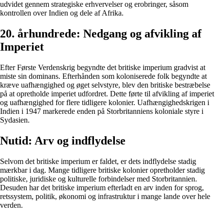
udvidet gennem strategiske erhvervelser og erobringer, såsom
kontrollen over Indien og dele af Afrika.
20. århundrede: Nedgang og afvikling af
Imperiet
Efter Første Verdenskrig begyndte det britiske imperium gradvist at
miste sin dominans. Efterhånden som koloniserede folk begyndte at
kræve uafhængighed og øget selvstyre, blev den britiske bestræbelse
på at opretholde imperiet udfordret. Dette førte til afvikling af imperiet
og uafhængighed for flere tidligere kolonier. Uafhængighedskrigen i
Indien i 1947 markerede enden på Storbritanniens koloniale styre i
Sydasien.
Nutid: Arv og indflydelse
Selvom det britiske imperium er faldet, er dets indflydelse stadig
mærkbar i dag. Mange tidligere britiske kolonier opretholder stadig
politiske, juridiske og kulturelle forbindelser med Storbritannien.
Desuden har det britiske imperium efterladt en arv inden for sprog,
retssystem, politik, økonomi og infrastruktur i mange lande over hele
verden.