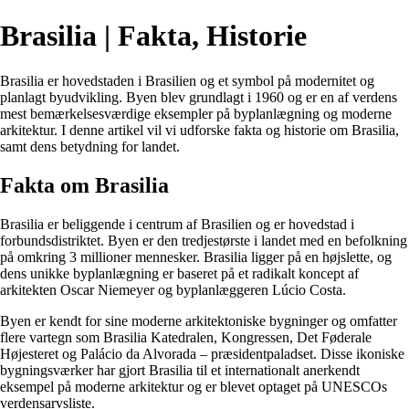
Brasilia | Fakta, Historie
Brasilia er hovedstaden i Brasilien og et symbol på modernitet og
planlagt byudvikling. Byen blev grundlagt i 1960 og er en af verdens
mest bemærkelsesværdige eksempler på byplanlægning og moderne
arkitektur. I denne artikel vil vi udforske fakta og historie om Brasilia,
samt dens betydning for landet.
Fakta om Brasilia
Brasilia er beliggende i centrum af Brasilien og er hovedstad i
forbundsdistriktet. Byen er den tredjestørste i landet med en befolkning
på omkring 3 millioner mennesker. Brasilia ligger på en højslette, og
dens unikke byplanlægning er baseret på et radikalt koncept af
arkitekten Oscar Niemeyer og byplanlæggeren Lúcio Costa.
Byen er kendt for sine moderne arkitektoniske bygninger og omfatter
flere vartegn som Brasilia Katedralen, Kongressen, Det Føderale
Højesteret og Palácio da Alvorada – præsidentpaladset. Disse ikoniske
bygningsværker har gjort Brasilia til et internationalt anerkendt
eksempel på moderne arkitektur og er blevet optaget på UNESCOs
verdensarvsliste.