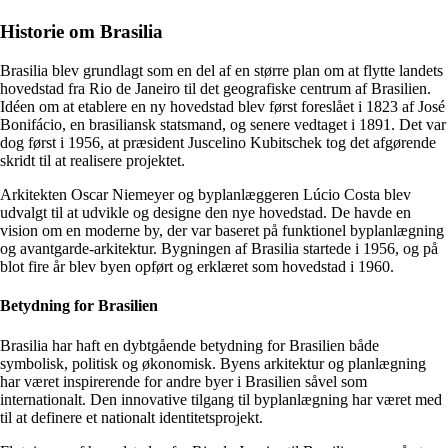
Historie om Brasilia
Brasilia blev grundlagt som en del af en større plan om at flytte landets
hovedstad fra Rio de Janeiro til det geografiske centrum af Brasilien.
Idéen om at etablere en ny hovedstad blev først foreslået i 1823 af José
Bonifácio, en brasiliansk statsmand, og senere vedtaget i 1891. Det var
dog først i 1956, at præsident Juscelino Kubitschek tog det afgørende
skridt til at realisere projektet.
Arkitekten Oscar Niemeyer og byplanlæggeren Lúcio Costa blev
udvalgt til at udvikle og designe den nye hovedstad. De havde en
vision om en moderne by, der var baseret på funktionel byplanlægning
og avantgarde-arkitektur. Bygningen af Brasilia startede i 1956, og på
blot fire år blev byen opført og erklæret som hovedstad i 1960.
Betydning for Brasilien
Brasilia har haft en dybtgående betydning for Brasilien både
symbolisk, politisk og økonomisk. Byens arkitektur og planlægning
har været inspirerende for andre byer i Brasilien såvel som
internationalt. Den innovative tilgang til byplanlægning har været med
til at definere et nationalt identitetsprojekt.