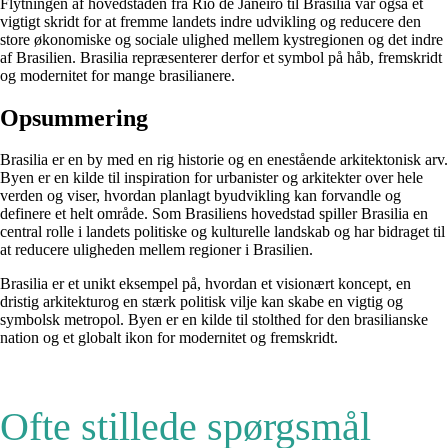
Flytningen af hovedstaden fra Rio de Janeiro til Brasilia var også et
vigtigt skridt for at fremme landets indre udvikling og reducere den
store økonomiske og sociale ulighed mellem kystregionen og det indre
af Brasilien. Brasilia repræsenterer derfor et symbol på håb, fremskridt
og modernitet for mange brasilianere.
Opsummering
Brasilia er en by med en rig historie og en enestående arkitektonisk arv.
Byen er en kilde til inspiration for urbanister og arkitekter over hele
verden og viser, hvordan planlagt byudvikling kan forvandle og
definere et helt område. Som Brasiliens hovedstad spiller Brasilia en
central rolle i landets politiske og kulturelle landskab og har bidraget til
at reducere uligheden mellem regioner i Brasilien.
Brasilia er et unikt eksempel på, hvordan et visionært koncept, en
dristig arkitekturog en stærk politisk vilje kan skabe en vigtig og
symbolsk metropol. Byen er en kilde til stolthed for den brasilianske
nation og et globalt ikon for modernitet og fremskridt.
Ofte stillede spørgsmål