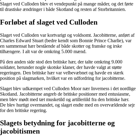
Slaget ved Culloden blev et vendepunkt på mange måder, og det førte
til drastiske ændringer i både Skotland og resten af Storbritannien.
Forløbet af slaget ved Culloden
Slaget ved Culloden var kortvarigt og voldsomt. Jacobitterne, anført af
Charles Edward Stuart (bedre kendt som Bonnie Prince Charlie), var
en sammensat hær bestående af både skotter og franske og irske
tilhængere. I alt var de omkring 5.000 mænd.
På den anden side stod den britiske hær, der talte omkring 9.000
soldater, herunder nogle skotske klaner, der havde valgt at støtte
regeringen. Den britiske hær var velbevæbnet og havde en stærk
position på slagmarken, hvilket var en udfordring for jacobitterne.
Slaget blev udkæmpet ved Culloden Moor nær Inverness i det nordlige
Skotland. Jacobitterne angreb de britiske positioner med entusiasme,
men blev mødt med tæt musketild og artilleriild fra den britiske hær.
De blev hurtigt overmandet, og slaget endte med en overvældende sejr
for den britiske regering.
Slagets betydning for jacobitterne og
jacobitismen