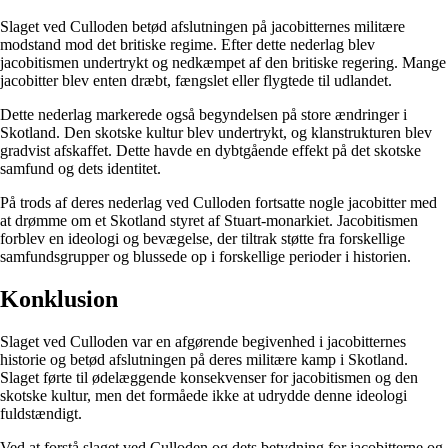
Slaget ved Culloden betød afslutningen på jacobitternes militære
modstand mod det britiske regime. Efter dette nederlag blev
jacobitismen undertrykt og nedkæmpet af den britiske regering. Mange
jacobitter blev enten dræbt, fængslet eller flygtede til udlandet.
Dette nederlag markerede også begyndelsen på store ændringer i
Skotland. Den skotske kultur blev undertrykt, og klanstrukturen blev
gradvist afskaffet. Dette havde en dybtgående effekt på det skotske
samfund og dets identitet.
På trods af deres nederlag ved Culloden fortsatte nogle jacobitter med
at drømme om et Skotland styret af Stuart-monarkiet. Jacobitismen
forblev en ideologi og bevægelse, der tiltrak støtte fra forskellige
samfundsgrupper og blussede op i forskellige perioder i historien.
Konklusion
Slaget ved Culloden var en afgørende begivenhed i jacobitternes
historie og betød afslutningen på deres militære kamp i Skotland.
Slaget førte til ødelæggende konsekvenser for jacobitismen og den
skotske kultur, men det formåede ikke at udrydde denne ideologi
fuldstændigt.
Ved at forstå slaget ved Culloden og dets betydning for jacobitterne og