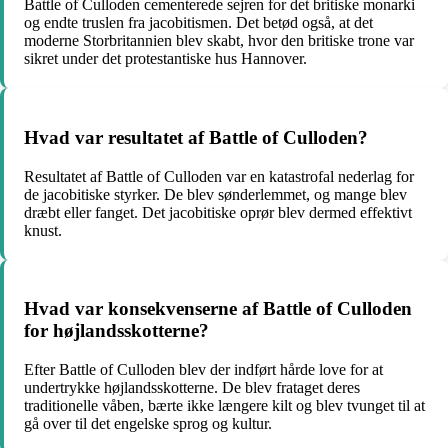
Battle of Culloden cementerede sejren for det britiske monarki
og endte truslen fra jacobitismen. Det betød også, at det
moderne Storbritannien blev skabt, hvor den britiske trone var
sikret under det protestantiske hus Hannover.
Hvad var resultatet af Battle of Culloden?
Resultatet af Battle of Culloden var en katastrofal nederlag for
de jacobitiske styrker. De blev sønderlemmet, og mange blev
dræbt eller fanget. Det jacobitiske oprør blev dermed effektivt
knust.
Hvad var konsekvenserne af Battle of Culloden
for højlandsskotterne?
Efter Battle of Culloden blev der indført hårde love for at
undertrykke højlandsskotterne. De blev frataget deres
traditionelle våben, bærte ikke længere kilt og blev tvunget til at
gå over til det engelske sprog og kultur.