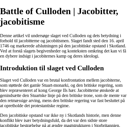
Battle of Culloden | Jacobitter,
jacobitisme
Denne artikel vil undersøge slaget ved Culloden og dets betydning i
forhold til jacobitterne og jacobitismen. Slaget fandt sted den 16. april
1746 og markerede afslutningen på den jacobitiske opstand i Skotland.
Ved at forstå slagets begivenheder og konteksten omkring det kan vi få
en dybere indsigt i jacobiternes kamp og deres ideologi.
Introduktion til slaget ved Culloden
Slaget ved Culloden var en brutal konfrontation mellem jacobiterne,
som støttede det gamle Stuart-monarki, og den britiske regering, som
blev repræsenteret af kong George IIs hær. Jacobitterne ønskede at
genindsætte den Stuartske linje på den britiske trone, som de mente var
den retmæssige arving, mens den britiske regering var fast besluttet på
at opretholde det protestantiske regime.
Den jacobitiske opstand var ikke ny i Skotlands historie, men denne
konflikt blev især betydningsfuld, da det var den sidste store
jacobitiske bestræbelse på at ændre magtstrukturen i Storbritannien.