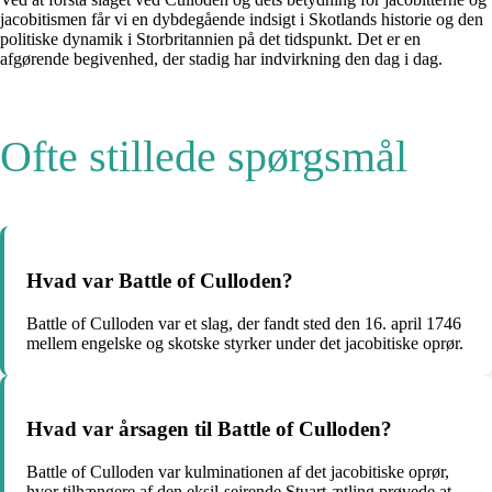
jacobitismen får vi en dybdegående indsigt i Skotlands historie og den
politiske dynamik i Storbritannien på det tidspunkt. Det er en
afgørende begivenhed, der stadig har indvirkning den dag i dag.
Ofte stillede spørgsmål
Hvad var Battle of Culloden?
Battle of Culloden var et slag, der fandt sted den 16. april 1746
mellem engelske og skotske styrker under det jacobitiske oprør.
Hvad var årsagen til Battle of Culloden?
Battle of Culloden var kulminationen af det jacobitiske oprør,
hvor tilhængere af den eksil-sejrende Stuart-ætling prøvede at