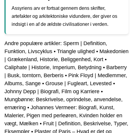
Assyriens arv er fortsat gennem dens skrifter,
artefakter og arkitektoniske vidundere, der giver os
indsigt i en af ​​de ældste civilisationer i verden.
Andre populære artikler:
Sperm | Definition,
Funktion, Livscyklus
•
Triangle ulighed
•
Makedonien
| Grækenland, Historie, Beliggenhed, Kort
•
Caliphate | Historie, Imperium, Betydning
•
Barberry
| Busk, torntorn, Berberis
•
Pink Floyd | Medlemmer,
Albums, Sange
•
Grouse | Fugleart, Levested
•
Johnny Depp | Biografi, Film og Karriere
•
Mungbønne: Beskrivelse, oprindelse, anvendelse,
ernæring
•
Johannes Vermeer: Biografi, Kunst,
Malerier, Pigen med perleøren, Kvinden holder en
vægt, Mælken
•
Fruit | Definition, Beskrivelse, Typer,
Eksempler
•
Plaster of Paris – Hvad er det og