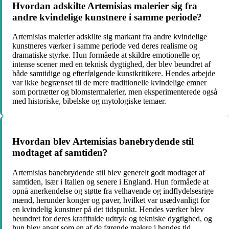
Hvordan adskilte Artemisias malerier sig fra
andre kvindelige kunstnere i samme periode?
Artemisias malerier adskilte sig markant fra andre kvindelige
kunstneres værker i samme periode ved deres realisme og
dramatiske styrke. Hun formåede at skildre emotionelle og
intense scener med en teknisk dygtighed, der blev beundret af
både samtidige og efterfølgende kunstkritikere. Hendes arbejde
var ikke begrænset til de mere traditionelle kvindelige emner
som portrætter og blomstermalerier, men eksperimenterede også
med historiske, bibelske og mytologiske temaer.
Hvordan blev Artemisias banebrydende stil
modtaget af samtiden?
Artemisias banebrydende stil blev generelt godt modtaget af
samtiden, især i Italien og senere i England. Hun formåede at
opnå anerkendelse og støtte fra velhavende og indflydelsesrige
mænd, herunder konger og paver, hvilket var usædvanligt for
en kvindelig kunstner på det tidspunkt. Hendes værker blev
beundret for deres kraftfulde udtryk og tekniske dygtighed, og
hun blev anset som en af ​​de førende malere i hendes tid.