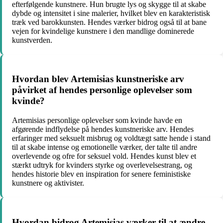
efterfølgende kunstnere. Hun brugte lys og skygge til at skabe
dybde og intensitet i sine malerier, hvilket blev en karakteristisk
træk ved barokkunsten. Hendes værker bidrog også til at bane
vejen for kvindelige kunstnere i den mandlige dominerede
kunstverden.
Hvordan blev Artemisias kunstneriske arv
påvirket af hendes personlige oplevelser som
kvinde?
Artemisias personlige oplevelser som kvinde havde en
afgørende indflydelse på hendes kunstneriske arv. Hendes
erfaringer med seksuelt misbrug og voldtægt satte hende i stand
til at skabe intense og emotionelle værker, der talte til andre
overlevende og ofre for seksuel vold. Hendes kunst blev et
stærkt udtryk for kvinders styrke og overlevelsestrang, og
hendes historie blev en inspiration for senere feministiske
kunstnere og aktivister.
Hvordan bidrog Artemisias værker til at ændre