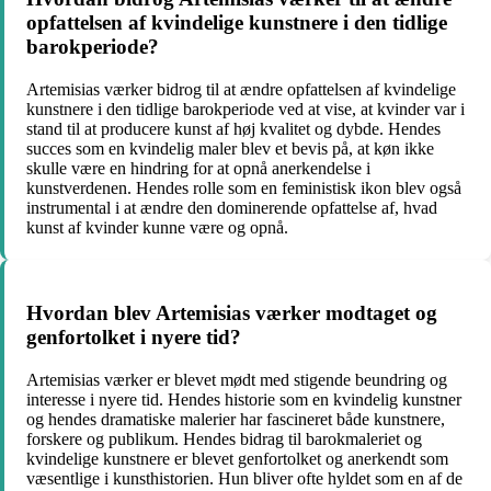
opfattelsen af ​​kvindelige kunstnere i den tidlige
barokperiode?
Artemisias værker bidrog til at ændre opfattelsen af ​​kvindelige
kunstnere i den tidlige barokperiode ved at vise, at kvinder var i
stand til at producere kunst af høj kvalitet og dybde. Hendes
succes som en kvindelig maler blev et bevis på, at køn ikke
skulle være en hindring for at opnå anerkendelse i
kunstverdenen. Hendes rolle som en feministisk ikon blev også
instrumental i at ændre den dominerende opfattelse af, hvad
kunst af kvinder kunne være og opnå.
Hvordan blev Artemisias værker modtaget og
genfortolket i nyere tid?
Artemisias værker er blevet mødt med stigende beundring og
interesse i nyere tid. Hendes historie som en kvindelig kunstner
og hendes dramatiske malerier har fascineret både kunstnere,
forskere og publikum. Hendes bidrag til barokmaleriet og
kvindelige kunstnere er blevet genfortolket og anerkendt som
væsentlige i kunsthistorien. Hun bliver ofte hyldet som en af ​​de