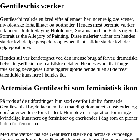
Gentileschis værker
Gentileschi malede en bred vifte af emner, herunder religiøse scener,
mytologiske fortællinger og portrætter. Hendes mest berømte værker
inkluderer Judith Slaying Holofernes, Susanna and the Elders og Self-
Portrait as the Allegory of Painting. Disse malerier vidner om hendes
stærke kvindelige perspektiv og evnen til at skildre stærke kvinder i
nøglepositioner.
Hendes stil var kendetegnet ved den intense brug af farver, dramatiske
belysningseffekter og realistiske detaljer. Hendes evne til at fange
følelser og bevægelse i sine figurer gjorde hende til en af ​​de mest
talentfulde kunstnere i hendes tid.
Artemisia Gentileschi som feministisk ikon
På trods af de udfordringer, hun stod overfor i sit liv, formåede
Gentileschi at bryde igennem i en mandligt domineret kunstverden og
opnå anerkendelse for sit talent. Hun blev en inspiration for mange
kvindelige kunstnere og feminister og anerkendes i dag som en pioner
inden for feminisme.
Med sine værker malede Gentileschi stærke og heroiske kvindelige
figurer og udfordrede traditionelle kønsstereotyper. Hun gav stemme til