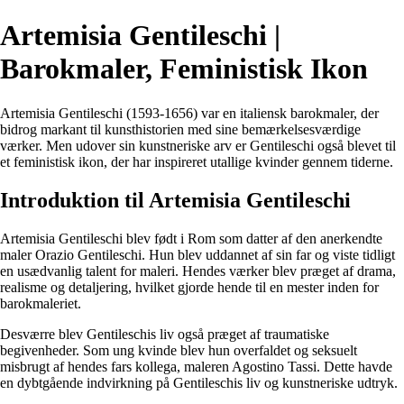
Artemisia Gentileschi |
Barokmaler, Feministisk Ikon
Artemisia Gentileschi (1593-1656) var en italiensk barokmaler, der
bidrog markant til kunsthistorien med sine bemærkelsesværdige
værker. Men udover sin kunstneriske arv er Gentileschi også blevet til
et feministisk ikon, der har inspireret utallige kvinder gennem tiderne.
Introduktion til Artemisia Gentileschi
Artemisia Gentileschi blev født i Rom som datter af den anerkendte
maler Orazio Gentileschi. Hun blev uddannet af sin far og viste tidligt
en usædvanlig talent for maleri. Hendes værker blev præget af drama,
realisme og detaljering, hvilket gjorde hende til en mester inden for
barokmaleriet.
Desværre blev Gentileschis liv også præget af traumatiske
begivenheder. Som ung kvinde blev hun overfaldet og seksuelt
misbrugt af hendes fars kollega, maleren Agostino Tassi. Dette havde
en dybtgående indvirkning på Gentileschis liv og kunstneriske udtryk.