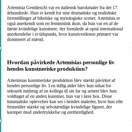
Artemisia Gentileschi var en italiensk barokmaler fra det 17.
århundrede. Hun er kendt for sine dramatiske og realistiske
fremstillinger af bibelske og mytologiske scener. Artemisia er
også anerkendt som en feministisk ikon, da hun var en af de
første kvindelige kunstnere, der formåede at opnå international
anerkendelse i et tidspunkt, hvor kunstverdenen primært var
domineret af mænd.
Hvordan påvirkede Artemisias personlige liv
hendes kunstneriske produktion?
Artemisias kunstneriske produktion blev stærkt påvirket af
hendes personlige liv. I en tidlig alder blev hun udsat for
seksuelt misbrug af en kollega til sin far og senere blev hun
voldtaget af en anden kunstner, hun var i lære hos. Disse
traumatiske oplevelser kan ses i hendes malerier, hvor hun ofte
fremstiller stærke og selvstændige kvindelige figurer, der
kæmper mod undertrykkelse og uretfærdighed.