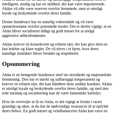
intelligent, modig og har en stolthed, der kan være imponerende.
Akitas vil ofte være reservet overfor fremmede, men er utroligt
loyale og beskyttende overfor deres familie.
Denne hunderace har en naturlig voktermåde og vil være
opmærksomme overfor potentielle trusler. Det er derfor vigtigt, at en
Akita bliver socialiseret tidligt og godt trænet for at undgå
aggressive adfærdsmønstre.
Akitas kræver en konsekvent og erfaren ejer, der kan give dem en
fast ledelse og klare regler. De vil trives i et hjem, hvor deres
naturlige instinkter bliver forstået og respekteret.
Opsummering
Akita er en betagende hunderace med sin storslåede og majestætiske
fremtoning. Den har et stærkt og uafhængigt temperament og
kræver en erfaren ejer, der kan håndtere dens unikke karakter. Akitas
er utroligt loyale og beskyttende overfor deres familie, og med den
rette træning og socialisering kan de være fantastiske kæledyr.
Hvis du overvejer at få en Akita, er det vigtigt at forske i racen
grundigt og sikre, at du har de nødvendige ressourcer til at opfylde
deres behov. En godt trænet og velafbalanceret Akita kan være en