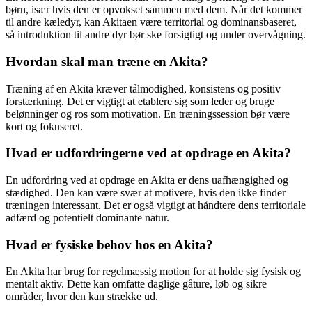
børn, især hvis den er opvokset sammen med dem. Når det kommer
til andre kæledyr, kan Akitaen være territorial og dominansbaseret,
så introduktion til andre dyr bør ske forsigtigt og under overvågning.
Hvordan skal man træne en Akita?
Træning af en Akita kræver tålmodighed, konsistens og positiv
forstærkning. Det er vigtigt at etablere sig som leder og bruge
belønninger og ros som motivation. En træningssession bør være
kort og fokuseret.
Hvad er udfordringerne ved at opdrage en Akita?
En udfordring ved at opdrage en Akita er dens uafhængighed og
stædighed. Den kan være svær at motivere, hvis den ikke finder
træningen interessant. Det er også vigtigt at håndtere dens territoriale
adfærd og potentielt dominante natur.
Hvad er fysiske behov hos en Akita?
En Akita har brug for regelmæssig motion for at holde sig fysisk og
mentalt aktiv. Dette kan omfatte daglige gåture, løb og sikre
områder, hvor den kan strække ud.