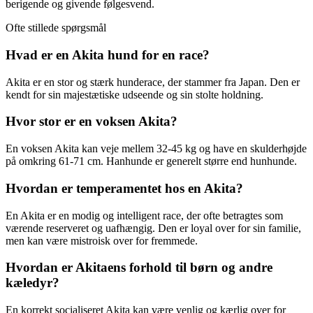
berigende og givende følgesvend.
Ofte stillede spørgsmål
Hvad er en Akita hund for en race?
Akita er en stor og stærk hunderace, der stammer fra Japan. Den er
kendt for sin majestætiske udseende og sin stolte holdning.
Hvor stor er en voksen Akita?
En voksen Akita kan veje mellem 32-45 kg og have en skulderhøjde
på omkring 61-71 cm. Hanhunde er generelt større end hunhunde.
Hvordan er temperamentet hos en Akita?
En Akita er en modig og intelligent race, der ofte betragtes som
værende reserveret og uafhængig. Den er loyal over for sin familie,
men kan være mistroisk over for fremmede.
Hvordan er Akitaens forhold til børn og andre
kæledyr?
En korrekt socialiseret Akita kan være venlig og kærlig over for