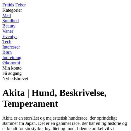
F
ritids
F
eber
Kategorier
Mad
Sundhed
Beauty
Vaner
Eventyr
Tech
Interesser
Børn
Indretning
Økonomi
Min konto
Få adgang
Nyhedsbrevet
Akita | Hund, Beskrivelse,
Temperament
Akita er en storslået og majestætisk hunderace, der oprindeligt
stammer fra Japan. Det er en gammel race, der har en rig historie og
er kendt for sin styrke, loyalitet og mod. I denne artikel vil vi