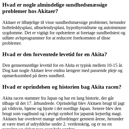
Hvad er nogle almindelige sundhedsmæssige
problemer hos Akitaer?
Akitaer er tilbøjelige til visse sundhedsmæssige problemer, herunder
hofteleddysplasi, albuelendysplasi, hypothyroidisme og autoimmune
sygdomme. Det er vigtigt for opdrættere at foretage sundhedstest og
udføre avlsprogrammer for at reducere forekomsten af disse
problemer.
Hvad er den forventede levetid for en Akita?
Den gennemsnitlige levetid for en Akita er typisk mellem 10-15 år.
Dog kan nogle Akitaer leve endnu længere med passende pleje og
opmærksomhed på deres sundhed.
Hvad er oprindelsen og historien bag Akita racen?
Akita racen stammer fra Japan og har en lang historie, der går
tilbage til det 17. århundrede. Oprindeligt blev Akitaen brugt til jagt
på vildsvin, bjørne og hjorte i det nordlige Japan. Senere blev den
brugt som vagthund og i øvrigt symbol for japansk kejserlig magt.
Akitaen har overlevet mange udfordringer gennem årene, herunder
at være truet af udryddelse under 2. verdenskrig, og er nu en