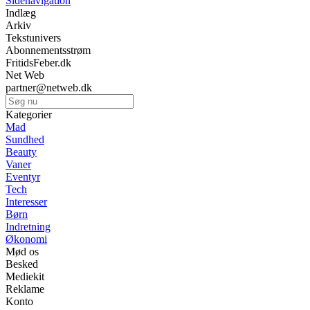
Sidenavigation
Indlæg
Arkiv
Tekstunivers
Abonnementsstrøm
FritidsFeber.dk
Net Web
partner@netweb.dk
Kategorier
Mad
Sundhed
Beauty
Vaner
Eventyr
Tech
Interesser
Børn
Indretning
Økonomi
Mød os
Besked
Mediekit
Reklame
Konto