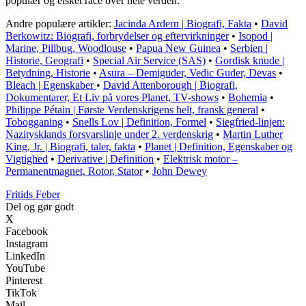
populær og elsket race over hele verden.
Andre populære artikler:
Jacinda Ardern | Biografi, Fakta
•
David
Berkowitz: Biografi, forbrydelser og eftervirkninger
•
Isopod |
Marine, Pillbug, Woodlouse
•
Papua New Guinea
•
Serbien |
Historie, Geografi
•
Special Air Service (SAS)
•
Gordisk knude |
Betydning, Historie
•
Asura – Demiguder, Vedic Guder, Devas
•
Bleach | Egenskaber
•
David Attenborough | Biografi,
Dokumentarer, Et Liv på vores Planet, TV-shows
•
Bohemia
•
Philippe Pétain | Første Verdenskrigens helt, fransk general
•
Tobogganing
•
Snells Lov | Definition, Formel
•
Siegfried-linjen:
Nazitysklands forsvarslinje under 2. verdenskrig
•
Martin Luther
King, Jr. | Biografi, taler, fakta
•
Planet | Definition, Egenskaber og
Vigtighed
•
Derivative | Definition
•
Elektrisk motor –
Permanentmagnet, Rotor, Stator
•
John Dewey
F
ritids
F
eber
Del og gør godt
X
Facebook
Instagram
LinkedIn
YouTube
Pinterest
TikTok
Mail