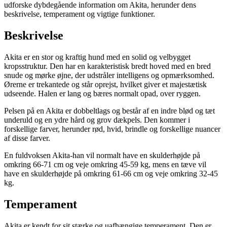
udforske dybdegående information om Akita, herunder dens
beskrivelse, temperament og vigtige funktioner.
Beskrivelse
Akita er en stor og kraftig hund med en solid og velbygget
kropsstruktur. Den har en karakteristisk bredt hoved med en bred
snude og mørke øjne, der udstråler intelligens og opmærksomhed.
Ørerne er trekantede og står oprejst, hvilket giver et majestætisk
udseende. Halen er lang og bæres normalt opad, over ryggen.
Pelsen på en Akita er dobbeltlags og består af en indre blød og tæt
underuld og en ydre hård og grov dækpels. Den kommer i
forskellige farver, herunder rød, hvid, brindle og forskellige nuancer
af disse farver.
En fuldvoksen Akita-han vil normalt have en skulderhøjde på
omkring 66-71 cm og veje omkring 45-59 kg, mens en tæve vil
have en skulderhøjde på omkring 61-66 cm og veje omkring 32-45
kg.
Temperament
Akita er kendt for sit stærke og uafhængige temperament. Den er