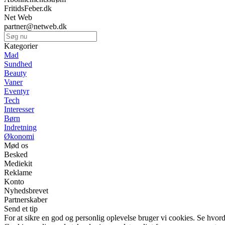
FritidsFeber.dk
Net Web
partner@netweb.dk
Kategorier
Mad
Sundhed
Beauty
Vaner
Eventyr
Tech
Interesser
Børn
Indretning
Økonomi
Mød os
Besked
Mediekit
Reklame
Konto
Nyhedsbrevet
Partnerskaber
Send et tip
For at sikre en god og personlig oplevelse bruger vi cookies. Se hvord