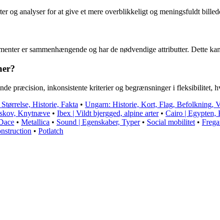
ter og analyser for at give et mere overblikkeligt og meningsfuldt billed
elementer er sammenhængende og har de nødvendige attributter. Dette kan
ner?
e præcision, inkonsistente kriterier og begrænsninger i fleksibilitet, h
Størrelse, Historie, Fakta
•
Ungarn: Historie, Kort, Flag, Befolkning, V
skov, Knytnæve
•
Ibex | Vildt bjergged, alpine arter
•
Cairo | Egypten,
Dace
•
Metallica
•
Sound | Egenskaber, Typer
•
Social mobilitet
•
Fregat
onstruction
•
Potlatch