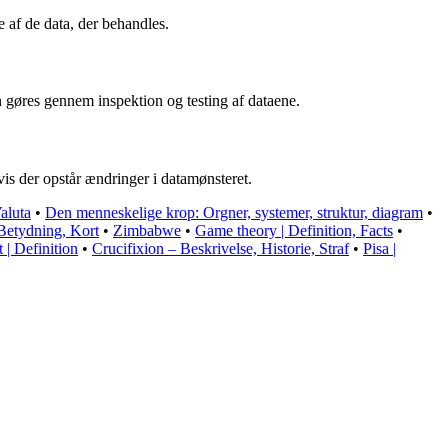
e af de data, der behandles.
 gøres gennem inspektion og testing af dataene.
vis der opstår ændringer i datamønsteret.
aluta
•
Den menneskelige krop: Orgner, systemer, struktur, diagram
•
 Betydning, Kort
•
Zimbabwe
•
Game theory | Definition, Facts
•
 | Definition
•
Crucifixion – Beskrivelse, Historie, Straf
•
Pisa |