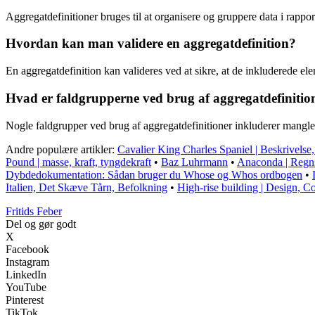
Aggregatdefinitioner bruges til at organisere og gruppere data i rappor
Hvordan kan man validere en aggregatdefinition?
En aggregatdefinition kan valideres ved at sikre, at de inkluderede 
Hvad er faldgrupperne ved brug af aggregatdefinitio
Nogle faldgrupper ved brug af aggregatdefinitioner inkluderer manglend
Andre populære artikler:
Cavalier King Charles Spaniel | Beskrivelse, 
Pound | masse, kraft, tyngdekraft
•
Baz Luhrmann
•
Anaconda | Regn
Dybdedokumentation: Sådan bruger du Whose og Whos ordbogen
•
Italien, Det Skæve Tårn, Befolkning
•
High-rise building | Design, C
F
ritids
F
eber
Del og gør godt
X
Facebook
Instagram
LinkedIn
YouTube
Pinterest
TikTok