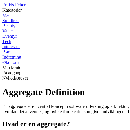
F
ritids
F
eber
Kategorier
Mad
Sundhed
Beauty
Vaner
Eventyr
Tech
Interesser
Børn
Indretning
Økonomi
Min konto
Få adgang
Nyhedsbrevet
Aggregate Definition
En aggregate er en central koncept i software-udvikling og arkitektur,
hvordan det anvendes, og hvilke fordele det kan give i udviklingen af
Hvad er en aggregate?