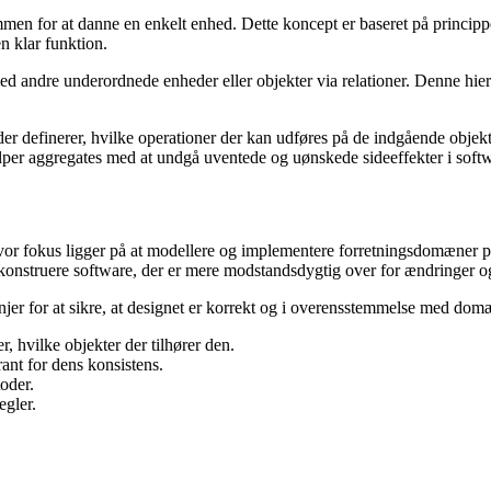
sammen for at danne en enkelt enhed. Dette koncept er baseret på princ
 klar funktion.
ed andre underordnede enheder eller objekter via relationer. Denne hier
er definerer, hvilke operationer der kan udføres på de indgående objekte
ælper aggregates med at undgå uventede og uønskede sideeffekter i soft
hvor fokus ligger på at modellere og implementere forretningsdomæner p
e konstruere software, der er mere modstandsdygtig over for ændringer o
jer for at sikre, at designet er korrekt og i overensstemmelse med domæ
r, hvilke objekter der tilhører den.
rant for dens konsistens.
oder.
egler.