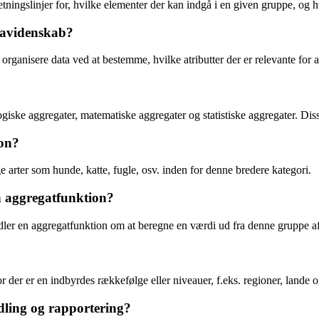
etningslinjer for, hvilke elementer der kan indgå i en given gruppe, og
tavidenskab?
organisere data ved at bestemme, hvilke atributter der er relevante for at
ogiske aggregater, matematiske aggregater og statistiske aggregater. Di
ion?
 arter som hunde, katte, fugle, osv. inden for denne bredere kategori.
n aggregatfunktion?
dler en aggregatfunktion om at beregne en værdi ud fra denne gruppe af 
r der er en indbyrdes rækkefølge eller niveauer, f.eks. regioner, lande o
dling og rapportering?