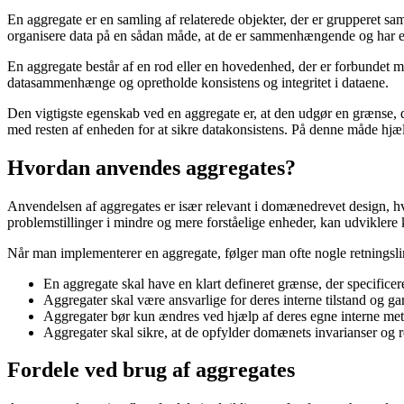
En aggregate er en samling af relaterede objekter, der er grupperet 
organisere data på en sådan måde, at de er sammenhængende og har en
En aggregate består af en rod eller en hovedenhed, der er forbundet m
datasammenhænge og opretholde konsistens og integritet i dataene.
Den vigtigste egenskab ved en aggregate er, at den udgør en grænse, d
med resten af ​​enheden for at sikre datakonsistens. På denne måde hj
Hvordan anvendes aggregates?
Anvendelsen af ​​aggregates er især relevant i domænedrevet design, 
problemstillinger i mindre og mere forståelige enheder, kan udvikler
Når man implementerer en aggregate, følger man ofte nogle retningslin
En aggregate skal have en klart defineret grænse, der specificere
Aggregater skal være ansvarlige for deres interne tilstand og ga
Aggregater bør kun ændres ved hjælp af deres egne interne met
Aggregater skal sikre, at de opfylder domænets invarianser og r
Fordele ved brug af aggregates