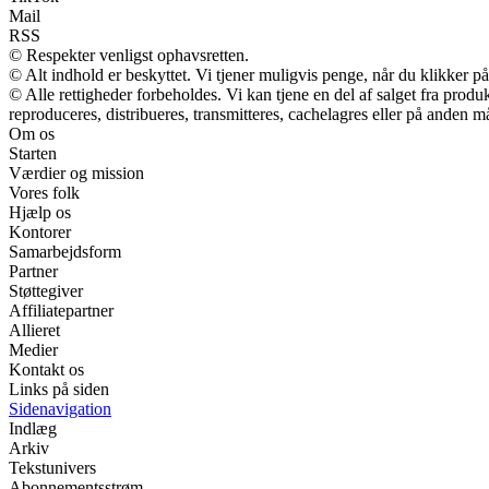
Mail
RSS
© Respekter venligst ophavsretten.
© Alt indhold er beskyttet. Vi tjener muligvis penge, når du klikker på
© Alle rettigheder forbeholdes. Vi kan tjene en del af salget fra prod
reproduceres, distribueres, transmitteres, cachelagres eller på anden m
Om os
Starten
Værdier og mission
Vores folk
Hjælp os
Kontorer
Samarbejdsform
Partner
Støttegiver
Affiliatepartner
Allieret
Medier
Kontakt os
Links på siden
Sidenavigation
Indlæg
Arkiv
Tekstunivers
Abonnementsstrøm