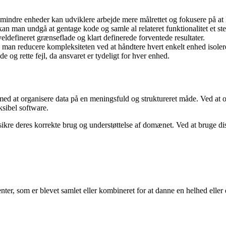
indre enheder kan udviklere arbejde mere målrettet og fokusere på at 
an man undgå at gentage kode og samle al relateret funktionalitet et ste
veldefineret grænseflade og klart definerede forventede resultater.
 man reducere kompleksiteten ved at håndtere hvert enkelt enhed isolere
de og rette fejl, da ansvaret er tydeligt for hver enhed.
 med at organisere data på en meningsfuld og struktureret måde. Ved at 
sibel software.
at sikre deres korrekte brug og understøttelse af domænet. Ved at bruge 
enter, som er blevet samlet eller kombineret for at danne en helhed eller