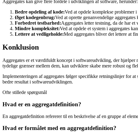
Aggregates kan give flere fordele i udviklingen af software, herunder:
Bedre opdeling af kode:
Ved at opdele komplekse problemer i m
Øget kodegenbrug:
Ved at oprette genanvendelige aggregates k
Forbedret testbarhed:
Aggregates letter testning, da de har et 
Mindre kompleksitet:
Ved at opdele et system i aggregates kan
Lettere at vedligeholde:
Med aggregates bliver det lettere at fin
Konklusion
Aggregates er et værdifuldt koncept i softwareudvikling, der hjælper
tydelige grænser mellem dem, kan udviklere skabe mere robust og flek
Implementeringen af ​​aggregates følger specifikke retningslinjer for 
bedre resultat i softwareudviklingen.
Ofte stillede spørgsmål
Hvad er en aggregatdefinition?
En aggregatdefinition refererer til en beskrivelse af en gruppe af elem
Hvad er formålet med en aggregatdefinition?